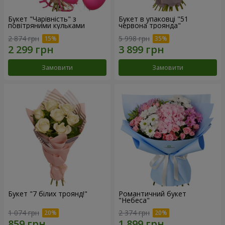
Букет "Чарівність" з
Букет в упаковці "51
повітряними кульками
червона троянда"
2 874 грн
5 998 грн
Замовити
Замовити
Букет "7 білих троянд!"
Романтичний букет
"Небеса"
1 074 грн
2 374 грн