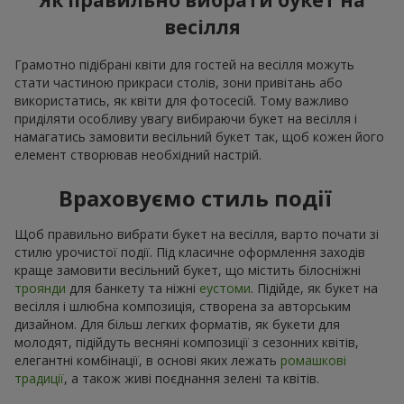
Як правильно вибрати букет на
весілля
Грамотно підібрані квіти для гостей на весілля можуть
стати частиною прикраси столів, зони привітань або
використатись, як квіти для фотосесій. Тому важливо
приділяти особливу увагу вибираючи букет на весілля і
намагатись замовити весільний букет так, щоб кожен його
елемент створював необхідний настрій.
Враховуємо стиль події
Щоб правильно вибрати букет на весілля, варто почати зі
стилю урочистої події. Під класичне оформлення заходів
краще замовити весільний букет, що містить білосніжні
троянди
для банкету та ніжні
еустоми
. Підійде, як букет на
весілля і шлюбна композиція, створена за авторським
дизайном. Для більш легких форматів, як букети для
молодят, підійдуть весняні композиції з сезонних квітів,
елегантні комбінації, в основі яких лежать
ромашкові
традиції
, а також живі поєднання зелені та квітів.