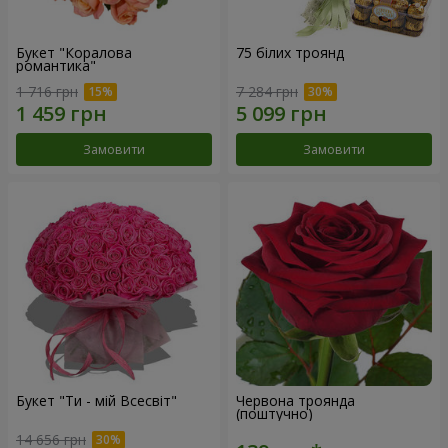
Букет "Коралова
75 білих троянд
романтика"
1 716 грн
7 284 грн
Замовити
Замовити
Букет "Ти - мій Всесвіт"
Червона троянда
(поштучно)
14 656 грн