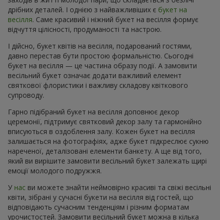
дрібних деталей. І однією з найважливіших є
букет на
весілля
. Саме красивий і ніжний букет на весілля формує
відчуття цілісності, продуманості та настрою.
І дійсно, букет квітів на весілля, подарований гостями,
давно перестав бути простою формальністю. Сьогодні
букет на весілля — це частина образу події. А замовити
весільний букет означає додати важливий елемент
святкової флористики і важливу складову квіткового
супроводу.
Гарно підібраний букет на весілля доповнює декор
церемонії, підтримує святковий декор залу та гармонійно
вписуються в оздоблення залу. Кожен букет на весілля
залишається на фотографіях, адже букет підкреслює сукню
нареченої, деталізовані елементи банкету. А ще від того,
який ви вирішите замовити весільний букет залежать щирі
емоції молодого подружжя.
У
нас
ви можете знайти неймовірно красиві та свіжі весільні
квіти, зібрані у сучасні букети на весілля від гостей, що
відповідають сучасним тенденціям і різним форматам
урочистостей. Замовити весільний букет можна в кілька