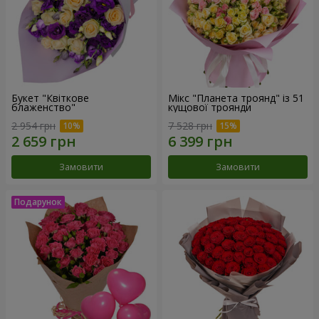
Букет "Квіткове
Мікс "Планета троянд" із 51
блаженство"
кущової троянди
2 954 грн
7 528 грн
Замовити
Замовити