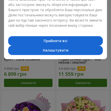
або застосунок зможуть зберігати інформацію з
Вашого пристрою та обробляти Ваші персональні дані.
Деякі постачальники можуть використовувати Ваші
дані на підставі законного інтересу. Ви можете змінити
свій вибір пізніше через посилання внизу сторінки.
Прийняти всі
Налаштувати
Букет "Сила Кохання!"
Романтичний букет "Між
небом і землею!"
9 856 грн
14 449 грн
Замовити
Замовити