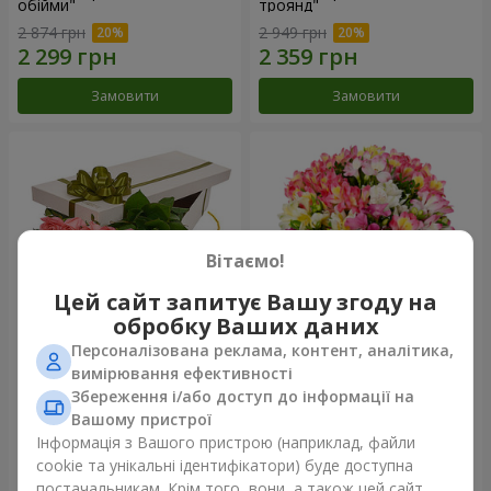
обійми"
троянд"
2 874 грн
2 949 грн
Замовити
Замовити
Вітаємо!
Цей сайт запитує Вашу згоду на
обробку Ваших даних
Персоналізована реклама, контент, аналітика,
Квіти в коробці "15 рожевих
Букет "Казка для двох!"
вимірювання ефективності
троянд"
Збереження і/або доступ до інформації на
2 705 грн
1 621 грн
Вашому пристрої
Інформація з Вашого пристрою (наприклад, файли
cookie та унікальні ідентифікатори) буде доступна
Замовити
Замовити
постачальникам. Крім того, вони, а також цей сайт