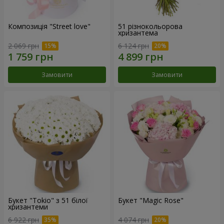
Композиція "Street love"
51 різнокольорова
хризантема
2 069 грн
6 124 грн
Замовити
Замовити
Букет "Tokio" з 51 білої
Букет "Magic Rose"
хризантеми
6 922 грн
4 074 грн