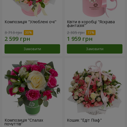
Композиція "Улюблені очі"
Квіти в коробці "Яскрава
фантазія"
3 713 грн
2 305 грн
Замовити
Замовити
Композиція “Спалах
Кошик "Едіт Піаф"
почуттів”