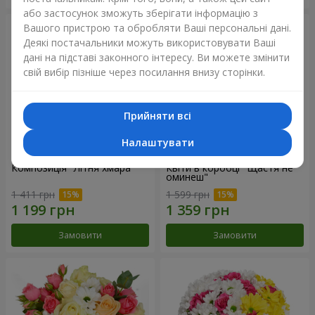
або застосунок зможуть зберігати інформацію з
Вашого пристрою та обробляти Ваші персональні дані.
Деякі постачальники можуть використовувати Ваші
дані на підставі законного інтересу. Ви можете змінити
свій вибір пізніше через посилання внизу сторінки.
Прийняти всі
Налаштувати
Композиція "Літня хмара"
Квіти в коробці "Щастя не
оминеш"
1 411 грн
1 599 грн
Замовити
Замовити