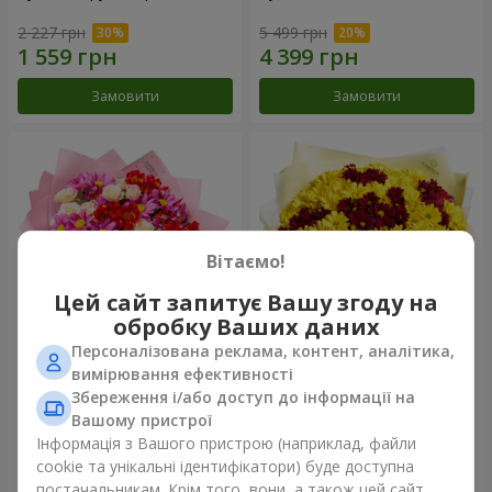
2 227 грн
5 499 грн
Замовити
Замовити
Вітаємо!
Цей сайт запитує Вашу згоду на
обробку Ваших даних
Персоналізована реклама, контент, аналітика,
Букет "Ніжне кохання"
Букет "Казкова осінь"
вимірювання ефективності
Збереження і/або доступ до інформації на
1 443 грн
2 332 грн
Вашому пристрої
Інформація з Вашого пристрою (наприклад, файли
cookie та унікальні ідентифікатори) буде доступна
Замовити
Замовити
постачальникам. Крім того, вони, а також цей сайт