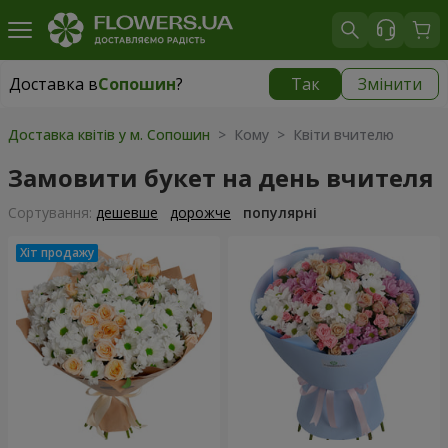
Доставка в
Сопошин
?
Так
Змінити
Доставка в
Сопошин
|
700 грн
Доставка квітів у м. Сопошин
> Кому > Квіти вчителю
Замовити букет на день вчителя
Сортування:
дешевше
дорожче
популярні