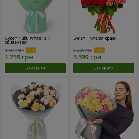
Букет "Kiku White" з 7
Букет "Імперія краси"
хризантем
1 481 грн
5 229 грн
Замовити
Замовити