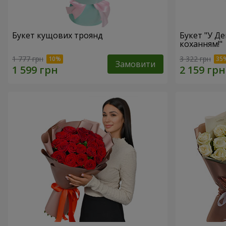
Букет кущових троянд
Букет "У Д
коханням!"
1 777 грн
3 322 грн
Замовити