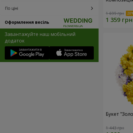
По ціні
1 699 грн
Оформлення весіль
Завантажуйте наш мобільний
додаток
Букет "Золо
1 443 грн