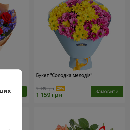
Букет "Солодка мелодія"
1 449 грн
аших
Замовити
Замовити