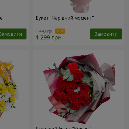
е"
Букет "Чарівний момент"
1 443 грн
Замовити
Замовити
Яскравий букет "Кохаю!"