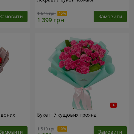
1 646 грн
Замовити
Замовити
рвоних
Букет "7 кущових троянд"
1 510 грн
Замовити
Замовити