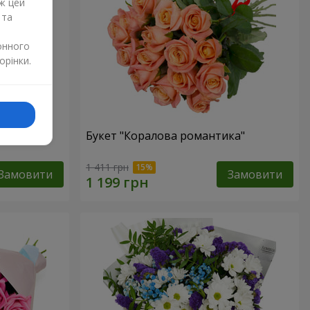
ж цей
 та
онного
орінки.
Букет "Коралова романтика"
1 411 грн
Замовити
Замовити