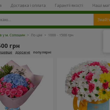
a
Доставка і оплата
Гарантії якості
Наші ма
Знайт
ів у м. Сопошин
> По ціні > 1000 - 1500 грн
500 грн
ешевше
дорожче
популярні