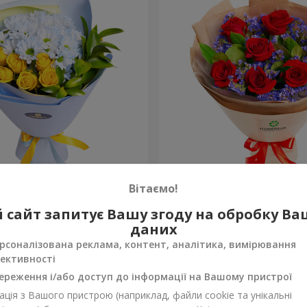
ка назавжди”
Букет “Солодке бажання”
Вітаємо!
1 941 грн
 сайт запитує Вашу згоду на обробку В
Замовити
даних
рсоналізована реклама, контент, аналітика, вимірювання
ективності
ереження і/або доступ до інформації на Вашому пристрої
ція з Вашого пристрою (наприклад, файли cookie та унікальні