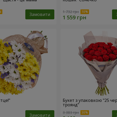
1 732 грн
Замовити
тце!"
Букет з упаковкою "25 че
троянд"
3 383 грн
Замовити