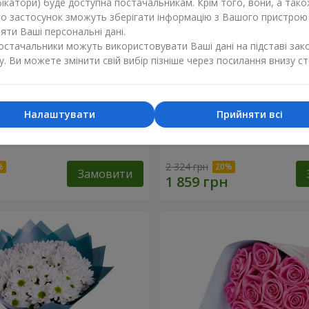
ікатори) буде доступна постачальникам. Крім того, вони, а тако
бо застосунок зможуть зберігати інформацію з Вашого пристрою
ти Ваші персональні дані.
постачальники можуть використовувати Ваші дані на підставі зак
у. Ви можете змінити свій вибір пізніше через посилання внизу ст
Налаштувати
Прийняти всі
 починається з мами"
19 червоних троянд
2 324 грн
Замовити