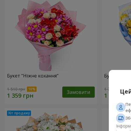
Букет "Ніжне кохання"
Букет “Каз
1 510 грн
1 749 грн
Цей
Замовити
Пе
еф
Зб
Інформа