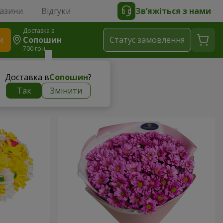
газини
Відгуки
Зв’яжіться з нами
Доставка в
и
Сопошин
Статус замовлення
700 грн
Доставка в
Сопошин
?
Так
Змінити