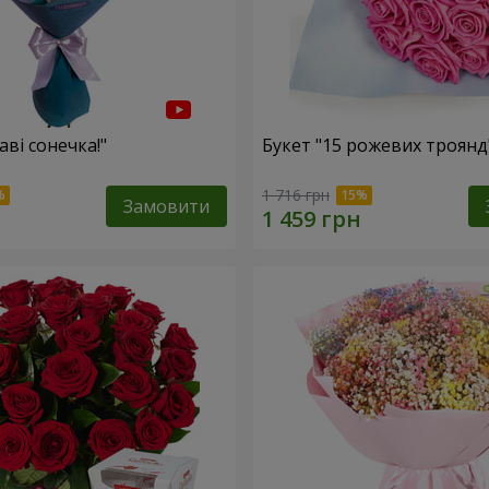
аві сонечка!"
Букет "15 рожевих троянд
1 716 грн
Замовити