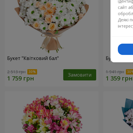
ідентиф
сайт а
обробля
Деякі 
інтерес
Букет "Квітковий бал"
Букет "Світ
2 513 грн
1 941 грн
Замовити