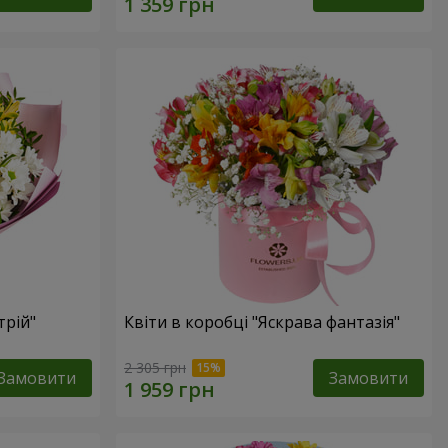
трій"
Квіти в коробці "Яскрава фантазія"
2 305 грн
Замовити
Замовити