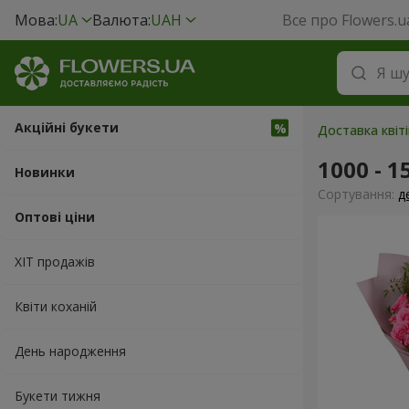
Мова:
UA
Валюта:
UAH
Все про Flowers.u
Акційні букети
Доставка квіт
1000 - 1
Новинки
Сортування:
д
Оптові ціни
ХІТ продажів
Квіти коханій
День народження
Букети тижня