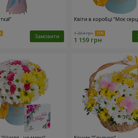
тка!"
Квіти в коробці "Моє серц
1 364 грн
Замовити
 "Щастя - це мама"
Кошик "Сонечко"