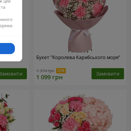
ж цей
 та
онного
орінки.
Букет "Королева Карибського моря"
1 374 грн
Замовити
Замовити