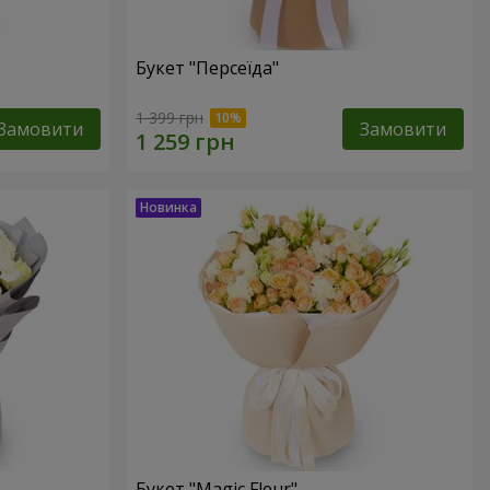
Букет "Персеїда"
1 399 грн
Замовити
Замовити
Букет "Magic Fleur"