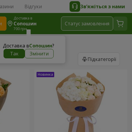
газини
Відгуки
Зв’яжіться з нами
Доставка в
и
Сопошин
Статус замовлення
700 грн
Доставка в
Сопошин
?
Так
Змінити
Підкатегорії