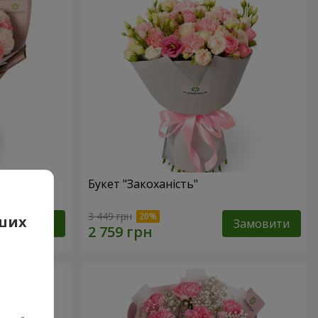
Букет "Закоханість"
3 449 грн
аших
Замовити
Замовити