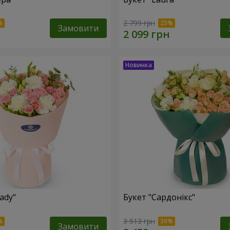
2 799 грн
Замовити
ady"
Букет "Сардонікс"
3 513 грн
Замовити