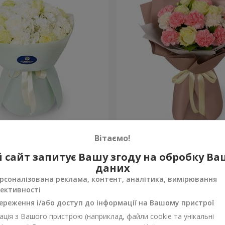
"
Букет "Мадейра"
Вітаємо!
1 764 грн
 сайт запитує Вашу згоду на обробку В
Замовити
даних
рсоналізована реклама, контент, аналітика, вимірювання
ективності
ереження і/або доступ до інформації на Вашому пристрої
ція з Вашого пристрою (наприклад, файли cookie та унікальні