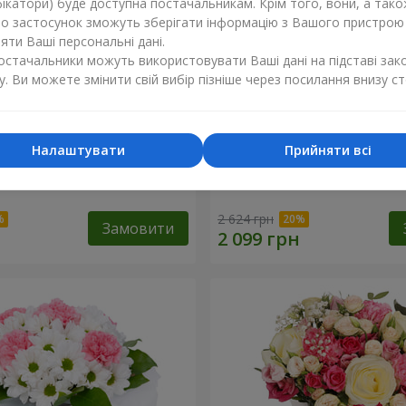
ікатори) буде доступна постачальникам. Крім того, вони, а тако
бо застосунок зможуть зберігати інформацію з Вашого пристрою
ти Ваші персональні дані.
постачальники можуть використовувати Ваші дані на підставі зак
у. Ви можете змінити свій вибір пізніше через посилання внизу ст
Налаштувати
Прийняти всі
еве сонце"
Букет "Шедевр"
2 624 грн
Замовити