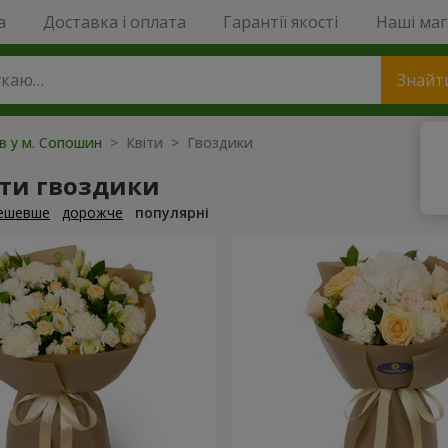
a
Доставка і оплата
Гарантії якості
Наші ма
Знайт
ів у м. Сопошин
> Квіти > Гвоздики
ти гвоздики
ешевше
дорожче
популярні