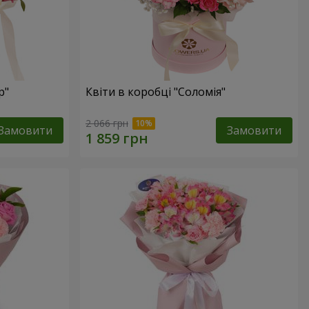
р"
Квіти в коробці "Соломія"
2 066 грн
Замовити
Замовити