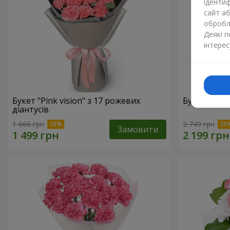
ідентиф
сайт а
обробля
Деякі 
інтерес
Букет "Pink vision" з 17 рожевих
Букет "Рож
діантусів
1 666 грн
2 749 грн
Замовити