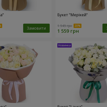
а"
Букет "Мерікей"
1 949 грн
Замовити
ера"
Букет "Laura"