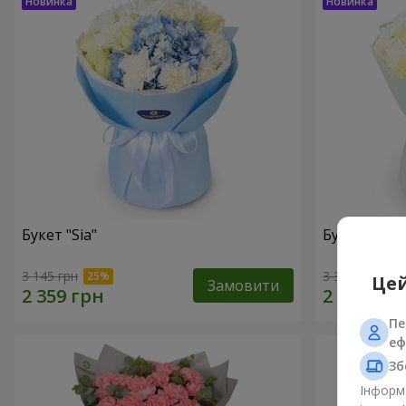
Букет "Sia"
Букет "Ваба
3 145 грн
3 370 грн
Цей
Замовити
Пе
еф
Зб
Інформа