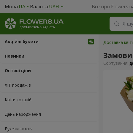
Мова:
UA
Валюта:
UAH
Все про Flowers.u
Акційні букети
Доставка квіт
Замови
Новинки
Сортування:
д
Оптові ціни
ХІТ продажів
Квіти коханій
День народження
Букети тижня