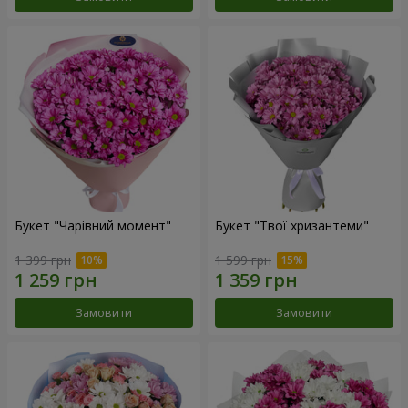
Букет "Чарівний момент"
Букет "Твої хризантеми"
1 399 грн
1 599 грн
Замовити
Замовити