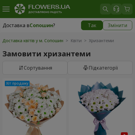
Доставка в
Сопошин
?
Так
Змінити
Доставка в
Сопошин
|
700 грн
Доставка квітів у м. Сопошин
> Квіти > Хризантеми
Замовити хризантеми
Сортування
Підкатегорії