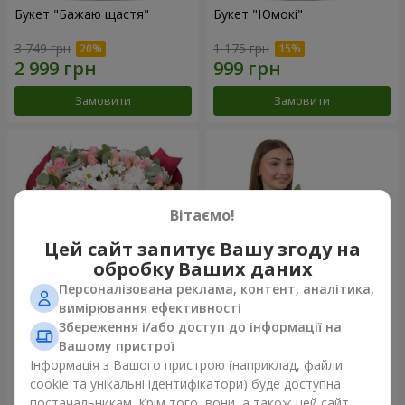
Букет "Бажаю щастя"
Букет "Юмокі"
3 749 грн
1 175 грн
Замовити
Замовити
Вітаємо!
Цей сайт запитує Вашу згоду на
обробку Ваших даних
Персоналізована реклама, контент, аналітика,
вимірювання ефективності
Збереження і/або доступ до інформації на
Букет "Чарівність ніжності"
Композиція "Білосніжна
гармонія"
Вашому пристрої
2 949 грн
2 665 грн
Інформація з Вашого пристрою (наприклад, файли
cookie та унікальні ідентифікатори) буде доступна
постачальникам. Крім того, вони, а також цей сайт