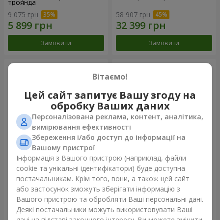
троянда
9 075 грн
58 907 грн
Замовити
Замовити
Вітаємо!
Цей сайт запитує Вашу згоду на
обробку Ваших даних
Персоналізована реклама, контент, аналітика,
вимірювання ефективності
Збереження і/або доступ до інформації на
Вашому пристрої
Інформація з Вашого пристрою (наприклад, файли
Композиція "Ти + Я"
101 біла троянда
cookie та унікальні ідентифікатори) буде доступна
постачальникам. Крім того, вони, а також цей сайт
54 718 грн
7 374 грн
або застосунок зможуть зберігати інформацію з
Вашого пристрою та обробляти Ваші персональні дані.
Деякі постачальники можуть використовувати Ваші
Замовити
Замовити
дані на підставі законного інтересу. Ви можете змінити