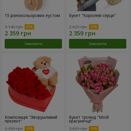
15 різнокольорових еустом
Букет "Королеві серця"
3 145 грн
2 621 грн
Замовити
Замовити
Композиція "Зворушливий
Букет троянд "Моїй
презент"
красунечці!"
2 399 грн
2 621 грн