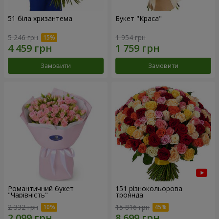
51 біла хризантема
Букет "Краса"
5 246 грн
1 954 грн
Замовити
Замовити
Романтичний букет
151 різнокольорова
"Чарівність"
троянда
2 332 грн
15 816 грн