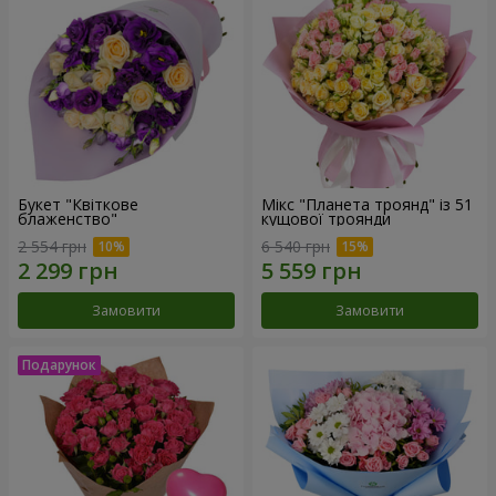
Букет "Квіткове
Мікс "Планета троянд" із 51
блаженство"
кущової троянди
2 554 грн
6 540 грн
Замовити
Замовити