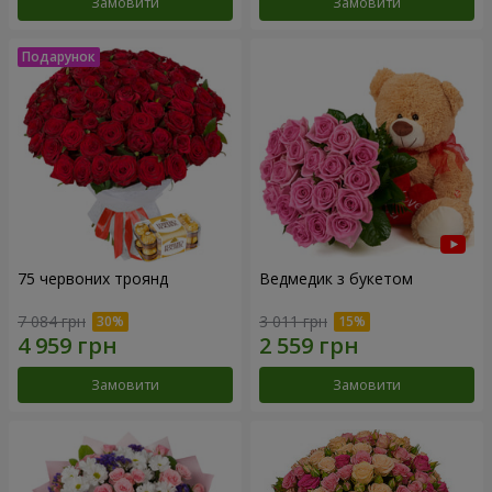
Замовити
Замовити
75 червоних троянд
Ведмедик з букетом
7 084 грн
3 011 грн
Замовити
Замовити