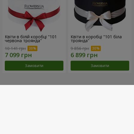
Квіти в білій коробці "101
Квіти в коробці "101 біла
червона троянда"
троянда"
10 141 грн
9 856 грн
Замовити
Замовити
Наші досягнення
Доставка квітів року в Україні
«Вибір країни»
2026 рік