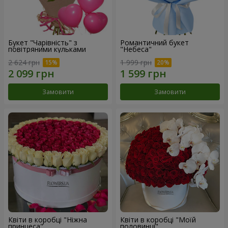
Букет "Чарівність" з
Романтичний букет
повітряними кульками
"Небеса"
2 624 грн
1 999 грн
Замовити
Замовити
Квіти в коробці "Ніжна
Квіти в коробці "Моїй
принцеса"
половинці"