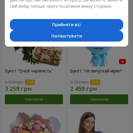
свій вибір пізніше через посилання внизу сторінки.
Прийняти всі
Налаштувати
Букет "Очей чарівність"
Букет "Не випускай мрію!"
4 074 грн
2 732 грн
Замовити
Замовити