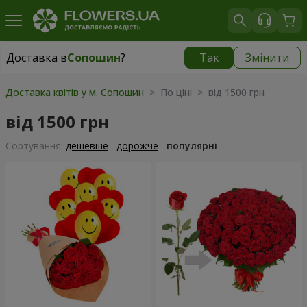
Доставка в
Сопошин
?
Так
Змінити
Доставка в
Сопошин
|
700 грн
Доставка квітів у м. Сопошин
> По ціні > від 1500 грн
від 1500 грн
Сортування:
дешевше
дорожче
популярні