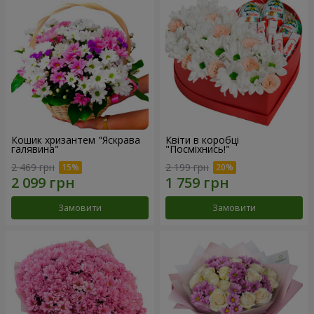
Кошик хризантем "Яскрава
Квіти в коробці
галявина"
"Посміхнись!"
2 469 грн
2 199 грн
Замовити
Замовити