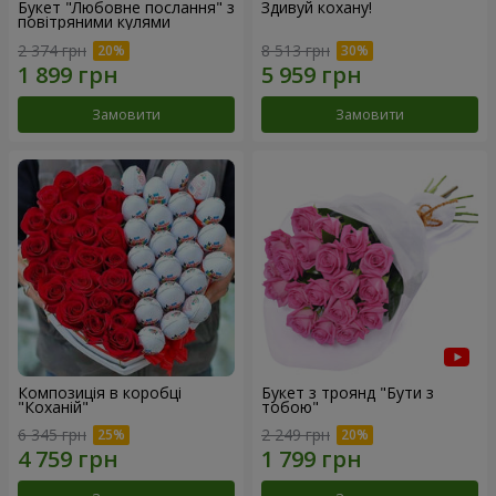
Букет "Любовне послання" з
Здивуй кохану!
повітряними кулями
2 374 грн
8 513 грн
Замовити
Замовити
Композиція в коробці
Букет з троянд "Бути з
"Коханій"
тобою"
6 345 грн
2 249 грн