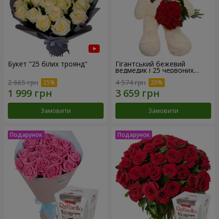
Букет "25 білих троянд"
Гігантський бежевий
ведмедик і 25 червоних
троянд
2 665 грн
4 574 грн
Замовити
Замовити