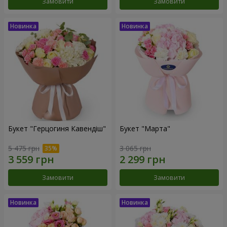
Замовити
Замовити
Букет "Герцогиня Кавендіш"
Букет "Марта"
5 475 грн
3 065 грн
Замовити
Замовити