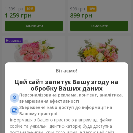
1 399 грн
999 грн
Замовити
Замовити
Вітаємо!
Цей сайт запитує Вашу згоду на
обробку Ваших даних
Персоналізована реклама, контент, аналітика,
Букет "Рожевий зефір"
Букет "Дзінтарс"
вимірювання ефективності
Збереження і/або доступ до інформації на
1 481 грн
1 881 грн
Вашому пристрої
Інформація з Вашого пристрою (наприклад, файли
cookie та унікальні ідентифікатори) буде доступна
Замовити
Замовити
постачальникам. Крім того, вони, а також цей сайт