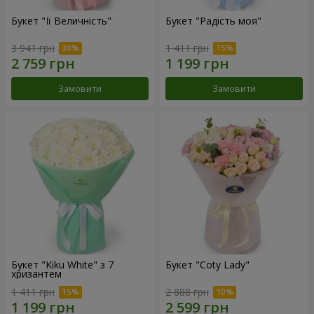
Букет "Її Величність"
Букет "Радість моя"
3 941 грн
1 411 грн
Замовити
Замовити
Букет "Kiku White" з 7
Букет "Coty Lady"
хризантем
1 411 грн
2 888 грн