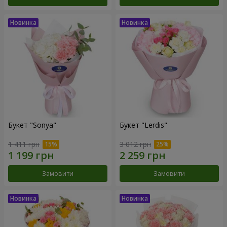
Букет "Sonya"
Букет "Lerdis"
1 411 грн
3 012 грн
Замовити
Замовити