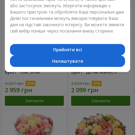
або застосунок зможуть зберігати інформацію з
Вашого пристрою та обробляти Ваші персональні дані.
Деякі постачальники можуть використовувати Ваші
дані на підставі законного інтересу. Ви можете змінити
свій вибір пізніше через посилання внизу сторінки.
Прийняти всі
Налаштувати
Букет "Your Smile"
Букет "Дотик ніжності"
4 227 грн
2 624 грн
Замовити
Замовити