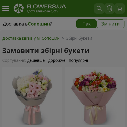
Доставка в
Сопошин
?
Так
Змінити
Доставка в
Сопошин
|
700 грн
Доставка квітів у м. Сопошин
> Збірні букети
Замовити збірні букети
Сортування:
дешевше
дорожче
популярні