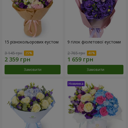
15 різнокольорових еустом
9 гілок фіолетової еустоми
3 145 грн
2 765 грн
Замовити
Замовити