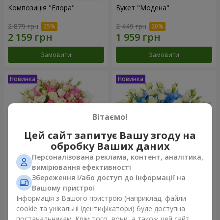
Композиція "Елора"
Букет "Модена"
2 879 грн
2 449 грн
Замовити
Замовити
Вітаємо!
Цей сайт запитує Вашу згоду на
обробку Ваших даних
Персоналізована реклама, контент, аналітика,
вимірювання ефективності
Збереження і/або доступ до інформації на
Букет "Piedmont"
Композиція "Сільвія"
Вашому пристрої
5 465 грн
3 513 грн
Інформація з Вашого пристрою (наприклад, файли
cookie та унікальні ідентифікатори) буде доступна
постачальникам. Крім того, вони, а також цей сайт