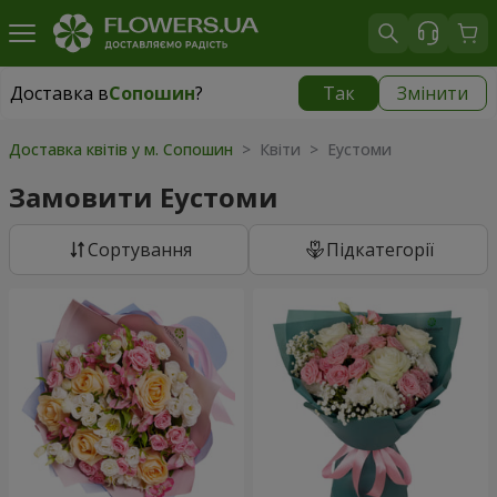
Доставка в
Сопошин
?
Так
Змінити
Доставка в
Сопошин
|
700 грн
Доставка квітів у м. Сопошин
> Квіти > Еустоми
Замовити Еустоми
Сортування
Підкатегорії