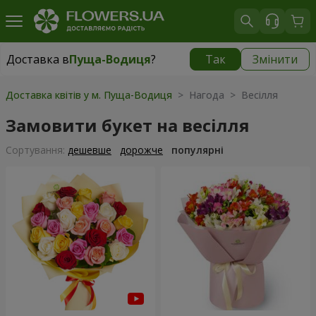
Доставка в
Пуща-Водиця
?
Так
Змінити
Доставка в
Пуща-Водиця
|
безкоштовно
Доставка квітів у м. Пуща-Водиця
> Нагода > Весілля
Замовити букет на весілля
Сортування:
дешевше
дорожче
популярні