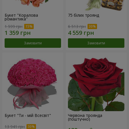
Букет "Коралова
75 білих троянд
романтика"
1 599 грн
6 513 грн
Замовити
Замовити
Букет "Ти - мій Всесвіт"
Червона троянда
(поштучно)
13 941 грн