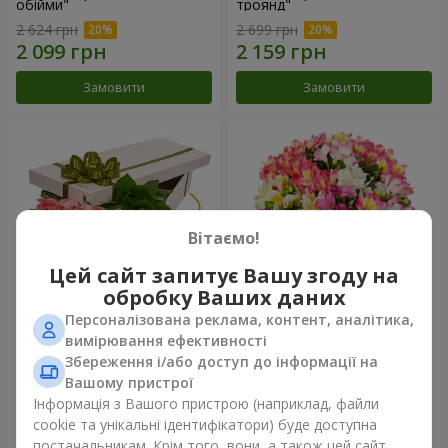
обійми"
троянд"
2 624 грн
2 699 грн
Замовити
Замовити
Вітаємо!
Цей сайт запитує Вашу згоду на
обробку Ваших даних
Персоналізована реклама, контент, аналітика,
Квіти в коробці "15 рожевих
Букет "Казка для двох!"
вимірювання ефективності
троянд"
Збереження і/або доступ до інформації на
2 587 грн
1 510 грн
Вашому пристрої
Інформація з Вашого пристрою (наприклад, файли
cookie та унікальні ідентифікатори) буде доступна
Замовити
Замовити
постачальникам. Крім того, вони, а також цей сайт