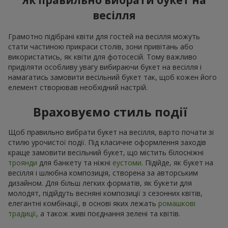
Як правильно вибрати букет на
весілля
Грамотно підібрані квіти для гостей на весілля можуть
стати частиною прикраси столів, зони привітань або
використатись, як квіти для фотосесій. Тому важливо
приділяти особливу увагу вибираючи букет на весілля і
намагатись замовити весільний букет так, щоб кожен його
елемент створював необхідний настрій.
Враховуємо стиль події
Щоб правильно вибрати букет на весілля, варто почати зі
стилю урочистої події. Під класичне оформлення заходів
краще замовити весільний букет, що містить білосніжні
троянди
для банкету та ніжні
еустоми
. Підійде, як букет на
весілля і шлюбна композиція, створена за авторським
дизайном. Для більш легких форматів, як букети для
молодят, підійдуть весняні композиції з сезонних квітів,
елегантні комбінації, в основі яких лежать
ромашкові
традиції
, а також живі поєднання зелені та квітів.