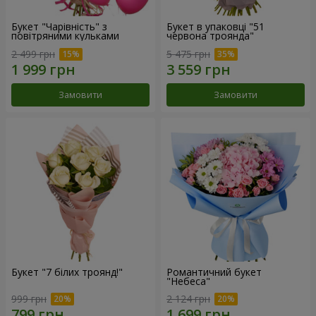
Букет "Чарівність" з
Букет в упаковці "51
повітряними кульками
червона троянда"
2 499 грн
5 475 грн
Замовити
Замовити
Букет "7 білих троянд!"
Романтичний букет
"Небеса"
999 грн
2 124 грн