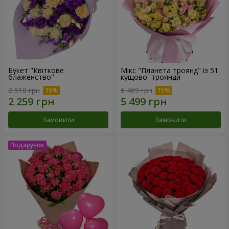
Букет "Квіткове
Мікс "Планета троянд" із 51
блаженство"
кущової троянди
2 510 грн
6 469 грн
Замовити
Замовити