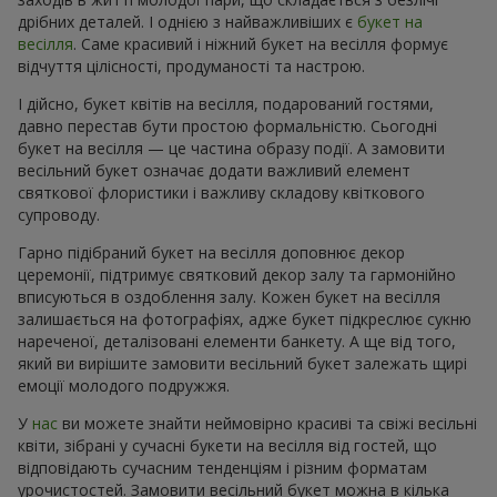
дрібних деталей. І однією з найважливіших є
букет на
весілля
. Саме красивий і ніжний букет на весілля формує
відчуття цілісності, продуманості та настрою.
І дійсно, букет квітів на весілля, подарований гостями,
давно перестав бути простою формальністю. Сьогодні
букет на весілля — це частина образу події. А замовити
весільний букет означає додати важливий елемент
святкової флористики і важливу складову квіткового
супроводу.
Гарно підібраний букет на весілля доповнює декор
церемонії, підтримує святковий декор залу та гармонійно
вписуються в оздоблення залу. Кожен букет на весілля
залишається на фотографіях, адже букет підкреслює сукню
нареченої, деталізовані елементи банкету. А ще від того,
який ви вирішите замовити весільний букет залежать щирі
емоції молодого подружжя.
У
нас
ви можете знайти неймовірно красиві та свіжі весільні
квіти, зібрані у сучасні букети на весілля від гостей, що
відповідають сучасним тенденціям і різним форматам
урочистостей. Замовити весільний букет можна в кілька