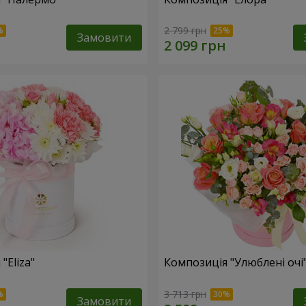
2 799 грн
Замовити
"Eliza"
Композиція "Улюблені очі
3 713 грн
Замовити