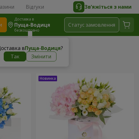
газини
Відгуки
Зв’яжіться з нами
Доставка в
и
Пуща-Водиця
Статус замовлення
безкоштовно
оставка в
Пуща-Водиця
?
Так
Змінити