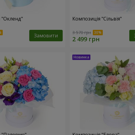
 "Окленд"
Композиція "Сільвія"
3 570 грн
Замовити
 "Палермо"
Композиція "Елора"