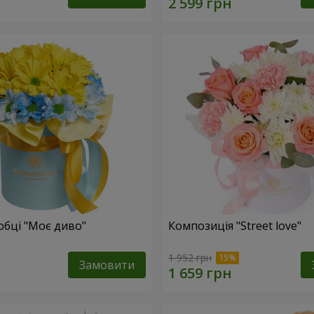
обці "Моє диво"
Композиція "Street love"
1 952 грн
Замовити