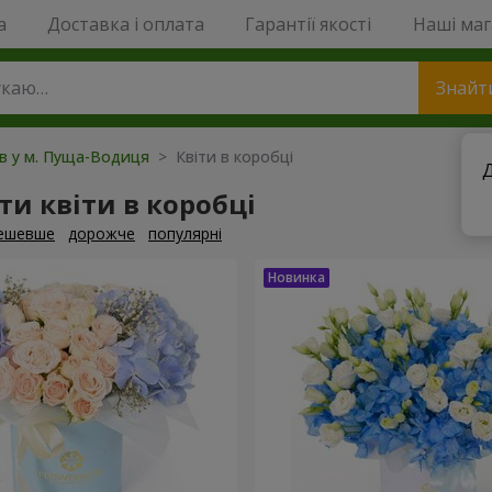
a
Доставка і оплата
Гарантії якості
Наші ма
Знайт
ів у м. Пуща-Водиця
> Квіти в коробці
Д
и квіти в коробці
ешевше
дорожче
популярні