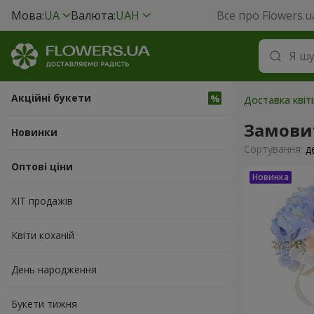
Мова:
UA
Валюта:
UAH
Все про Flowers.u
Акційні букети
Доставка квіт
Замовит
Новинки
Сортування:
д
Оптові ціни
ХІТ продажів
Квіти коханій
День народження
Букети тижня