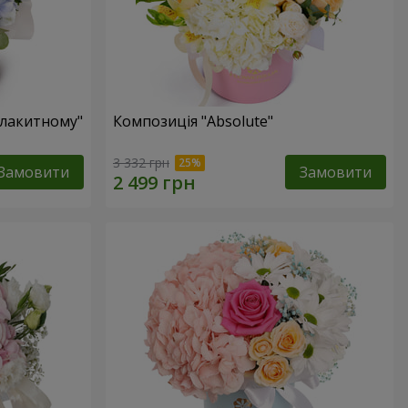
блакитному"
Композиція "Absolute"
3 332 грн
Замовити
Замовити