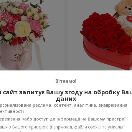
робці "Помпадур"
Композиція "Зворушливий
Вітаємо!
2 399 грн
 сайт запитує Вашу згоду на обробку В
Замовити
даних
рсоналізована реклама, контент, аналітика, вимірювання
ективності
ереження і/або доступ до інформації на Вашому пристрої
ція з Вашого пристрою (наприклад, файли cookie та унікальні