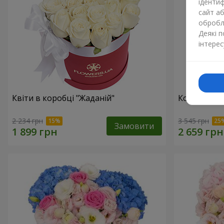
ідентиф
сайт а
обробля
Деякі 
інтерес
Квіти в коробці "Жаданій"
Композиція 
2 234 грн
3 545 грн
Замовити