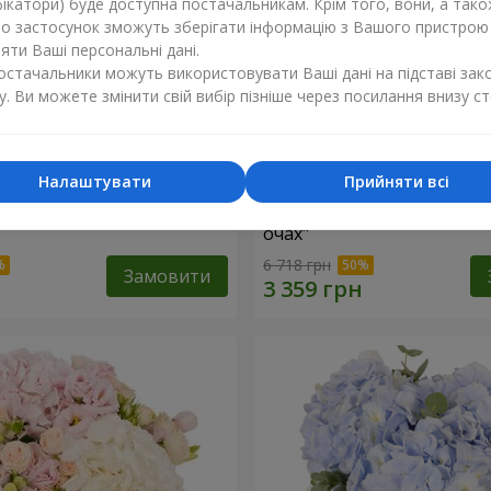
ікатори) буде доступна постачальникам. Крім того, вони, а тако
бо застосунок зможуть зберігати інформацію з Вашого пристрою
ти Ваші персональні дані.
постачальники можуть використовувати Ваші дані на підставі зак
у. Ви можете змінити свій вибір пізніше через посилання внизу ст
Налаштувати
Прийняти всі
"Lady in Red"
Композиція в коробці "Лю
очах"
6 718 грн
Замовити