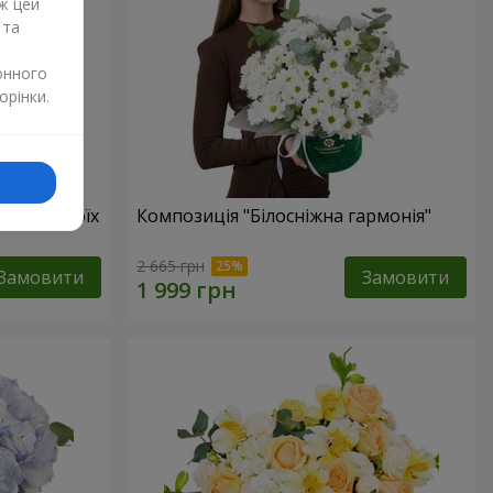
ж цей
 та
онного
орінки.
бов в твоїх
Композиція "Білосніжна гармонія"
2 665 грн
Замовити
Замовити