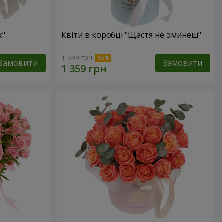
к"
Квіти в коробці "Щастя не оминеш"
1 599 грн
Замовити
Замовити