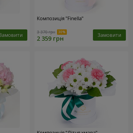
Композиція "Finella"
3 370 грн
Замовити
Замовити
Композиція "Літня хмара"