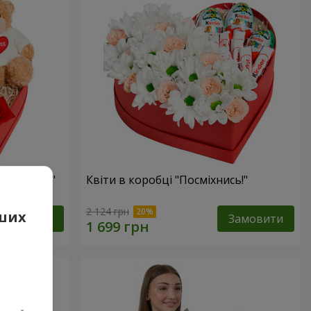
 презент"
Квіти в коробці "Посміхнись!"
2 124 грн
аших
Замовити
Замовити