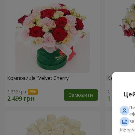
Композиція "Velvet Cherry"
Квіти в ко
3 332 грн
2 124 грн
Цей
Замовити
Пе
еф
Зб
Інформа