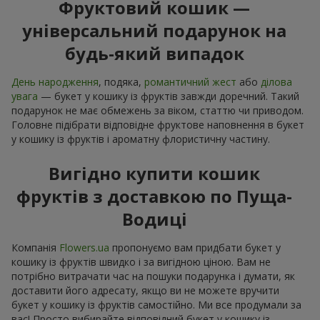
Фруктовий кошик —
універсальний подарунок на
будь-який випадок
День народження
, подяка,
романтичний жест
або
ділова
увага
— букет у кошику із фруктів завжди доречний. Такий
подарунок не має обмежень за віком, статтю чи приводом.
Головне підібрати відповідне фруктове наповнення в букет
у кошику із фруктів і ароматну флористичну частину.
Вигідно купити кошик
фруктів з доставкою по Пуща-
Водиці
Компанія
Flowers.ua
пропонуємо вам придбати букет у
кошику із фруктів швидко і за вигідною ціною. Вам не
потрібно витрачати час на пошуки подарунка і думати, як
доставити його адресату, якщо ви не можете вручити
букет у кошику із фруктів самостійно. Ми все продумали за
вас! Просто вибирайте відповідний букет у кошику із