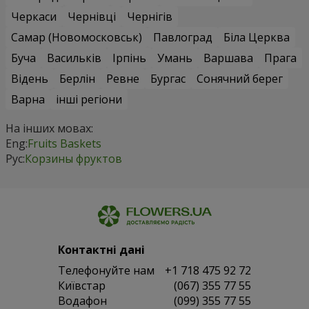
Черкаси
Чернівці
Чернігів
Самар (Новомосковськ)
Павлоград
Біла Церква
Буча
Васильків
Ірпінь
Умань
Варшава
Прага
Відень
Берлін
Ревне
Бургас
Сонячний берег
Варна
інші регіони
На інших мовах:
Eng:
Fruits Baskets
Рус:
Корзины фруктов
Контактні дані
Телефонуйте нам
+1 718 475 92 72
Київстар
(067) 355 77 55
Водафон
(099) 355 77 55