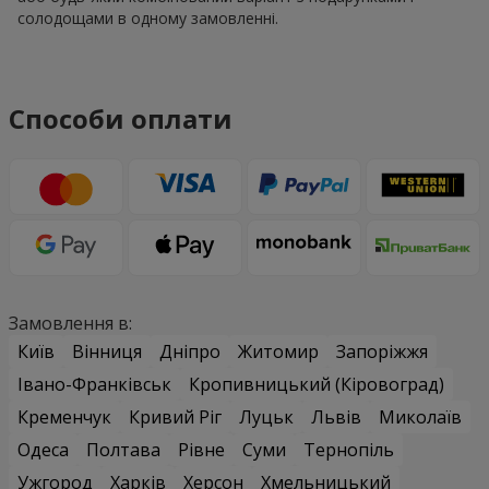
солодощами в одному замовленні.
Способи оплати
Замовлення в:
Київ
Вінниця
Дніпро
Житомир
Запоріжжя
Івано-Франківськ
Кропивницький (Кіровоград)
Кременчук
Кривий Ріг
Луцьк
Львів
Миколаїв
Одеса
Полтава
Рівне
Суми
Тернопіль
Ужгород
Харків
Херсон
Хмельницький