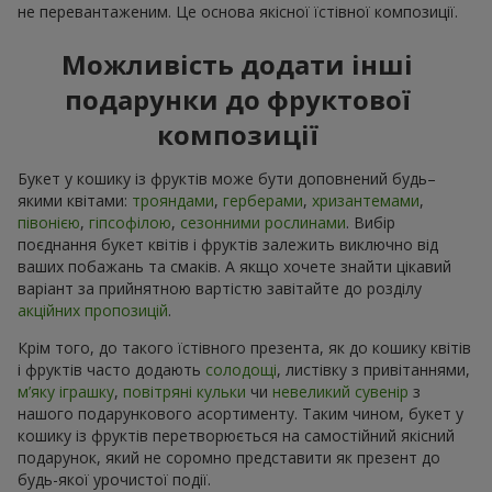
не перевантаженим. Це основа якісної їстівної композиції.
Можливість додати інші
подарунки до фруктової
композиції
Букет у кошику із фруктів може бути доповнений будь–
якими квітами:
трояндами
,
герберами
,
хризантемами
,
півонією
,
гіпсофілою
,
сезонними рослинами
. Вибір
поєднання букет квітів і фруктів залежить виключно від
ваших побажань та смаків. А якщо хочете знайти цікавий
варіант за прийнятною вартістю завітайте до розділу
акційних пропозицій
.
Крім того, до такого їстівного презента, як до кошику квітів
і фруктів часто додають
солодощі
, листівку з привітаннями,
м’яку іграшку
,
повітряні кульки
чи
невеликий сувенір
з
нашого подарункового асортименту. Таким чином, букет у
кошику із фруктів перетворюється на самостійний якісний
подарунок, який не соромно представити як презент до
будь-якої урочистої події.