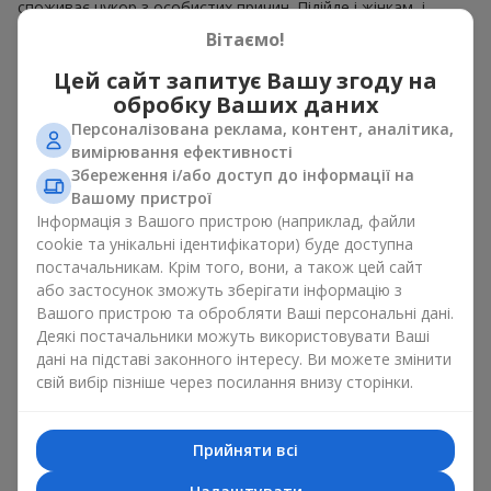
споживає цукор з особистих причин. Підійде і жінкам, і
чоловікам
.
Вітаємо!
У кожному кошику — ароматні плоди, зібрані в гармонійний
Цей сайт запитує Вашу згоду на
плодовий мікс. Букет у кошику із фруктів може являти
обробку Ваших даних
собою вишукану солодку корзинку або стриманий еко-набір
Персоналізована реклама, контент, аналітика,
із сезонних фруктів. Букет у кошику із фруктів, як
вимірювання ефективності
натуральний комплімент завжди виглядає доречно і
до дня
Збереження і/або доступ до інформації на
народження
, і
до народження дитини
і до певної
бізнес-
Вашому пристрої
події
.
Інформація з Вашого пристрою (наприклад, файли
Ідеї для оформлення кошика
cookie та унікальні ідентифікатори) буде доступна
постачальникам. Крім того, вони, а також цей сайт
фруктів у подарунок
або застосунок зможуть зберігати інформацію з
Вашого пристрою та обробляти Ваші персональні дані.
Емоційне забарвлення, яке несе букет у кошику із фруктів
Деякі постачальники можуть використовувати Ваші
залежить від оформлення. Воно має значення не менше,
дані на підставі законного інтересу. Ви можете змінити
ніж вміст. Саме святкове оформлення перетворює
свій вибір пізніше через посилання внизу сторінки.
звичайний букет у кошику із фруктів на гастрономічний
подарунок. Ми у компанії
Flowers.ua
завжди дотримуємося
побажань клієнта, створюючи декор. При формуванні
Прийняти всі
композиції букет у кошику із фруктів використовуються
натуральні матеріали, продумана упаковка смаку, і звісно