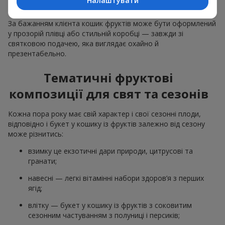
Налаштувати
відповідні до події декоративні елементи.
За бажанням клієнта кошик фруктів може бути оформлений
у прозорій плівці або стильній коробці — завжди зі
святковою подачею, яка виглядає охайно й
презентабельно.
Тематичні фруктові
композиції для свят та сезонів
Кожна пора року має свій характер і свої сезонні плоди,
відповідно і букет у кошику із фруктів залежно від сезону
може різнитись:
взимку це екзотичні дари природи, цитрусові та
гранати;
навесні — легкі вітамінні набори здоров’я з перших
ягід;
влітку — букет у кошику із фруктів з соковитим
сезонним частуванням з полуниці і персиків;