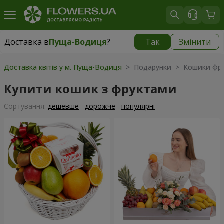
Доставка в
Пуща-Водиця
?
Так
Змінити
Доставка в
Пуща-Водиця
|
безкоштовно
Доставка квітів у м. Пуща-Водиця
> Подарунки > Кошики фру
Купити кошик з фруктами
Сортування:
дешевше
дорожче
популярні