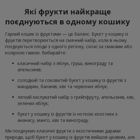
Які фрукти найкраще
поєднуються в одному кошику
Гарний кошик із фруктами — це баланс. Букет у кошику із
фруктів перетворюється на смачний набір, коли в ньому
поєднуються плоди з одного регіону, схожі за смаками або
колірною гамою. Вибирайте:
класичний набір з яблук, груші, винограду та
апельсинів;
солодкий та соковитий букет у кошику із фруктів з
мандарин, бананів, ківі та червоних яблук;
легкий кислуватий набір з грейпфруту, апельсинів, ківі,
зелених яблук;
букет у кошику із фруктів із ноткою екзотики з
ананасу, манго, ківі та винограду.
Ми поєднуємо класичні фрукти з екзотичними дарами
природи, щоб букет у кошику із фруктів вийшов цікавим, але