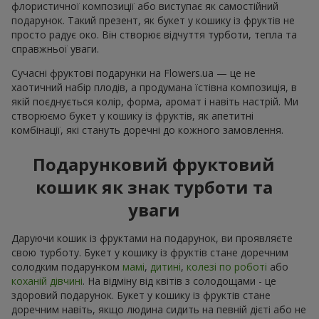
флористичної композиції або виступає як самостійний
подарунок. Такий презент, як букет у кошику із фруктів не
просто радує око. Він створює відчуття турботи, тепла та
справжньої уваги.
Сучасні фруктові подарунки на Flowers.ua — це не
хаотичний набір плодів, а продумана їстівна композиція, в
якій поєднується колір, форма, аромат і навіть настрій. Ми
створюємо букет у кошику із фруктів, як апетитні
комбінації, які стануть доречні до кожного замовлення.
Подарунковий фруктовий
кошик як знак турботи та
уваги
Даруючи кошик із фруктами на подарунок, ви проявляєте
свою турботу. Букет у кошику із фруктів стане доречним
солодким подарунком
мамі
,
дитині
,
колезі по роботі
або
коханій дівчині
. На відміну від квітів з солодощами - це
здоровий подарунок. Букет у кошику із фруктів стане
доречним навіть, якщо людина сидить на певній дієті або не