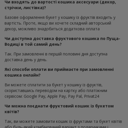
Чи входять до вартості кошика аксесуари (декор,
стрічки, листівка)?
Базове оформлення букет у кошику із фруктів входить у
вартість. Проте, якщо ви хочете складний авторський
декор, можливо знадобиться додаткова оплата
Чи доступна доставка фруктового кошика по Пуща-
Водиці в той самий день?
Так. При замовленні в першій половині дня доступна
доставка день у день.
Які способи оплати ви приймаєте при замовленні
кошика онлайн?
Ви можете сплатити за букет у кошику із фруктів,
скориставшись переводом на картку або платіжним
сервісом: Google Pay, Apple Pay, Pay Pal, Privat24
Чи можна поєднати фруктовий кошик із букетом
квітів?
Так, ви можете замовити кошик із фруктами та букет квітів
або будь-який комбінований варіант з подарунками і