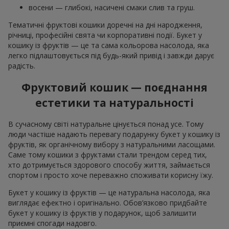
восени — глибокі, насичені смаки слив та груш.
Тематичні фруктові кошики доречні на дні народження,
річниці, професійні свята чи корпоративні події. Букет у
кошику із фруктів — це та сама кольорова насолода, яка
легко підлаштовується під будь-який привід і завжди дарує
радість.
Фруктовий кошик — поєднання
естетики та натуральності
В сучасному світі натуральне цінується понад усе. Тому
люди частіше надають перевагу подарунку букет у кошику із
фруктів, як органічному вибору з натуральними ласощами.
Саме тому кошики з фруктами стали трендом серед тих,
хто дотримується здорового способу життя, займається
спортом і просто хоче переважно споживати корисну їжу.
Букет у кошику із фруктів — це натуральна насолода, яка
виглядає ефектно і оригінально. Обов’язково придбайте
букет у кошику із фруктів у подарунок, щоб залишити
приємні спогади надовго.