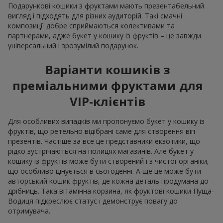
Подарункові кошики з фруктами мають презентабельний
вигляд і підходять для різних аудиторій. Такі смачні
композиції добре сприймаються колективами та
партнерами, адже букет у кошику із фруктів – це завжди
універсальний і зрозумілий подарунок.
Варіанти кошиків з
преміальними фруктами для
VIP-клієнтів
Для особливих випадків ми пропонуємо букет у кошику із
фруктів, що ретельно відібрані саме для створення віп
презентів. Частіше за все це представники екзотики, що
рідко зустрічаються на полицях магазинів. Але букет у
кошику із фруктів може бути створений і з чистої органіки,
що особливо цінується в сьогоденні. А ще це може бути
авторський кошик фруктів, де кожна деталь продумана до
дрібниць. Така вітамінна корзина, як фруктові кошики Пуща-
Водиця підкреслює статус і демонструє повагу до
отримувача.