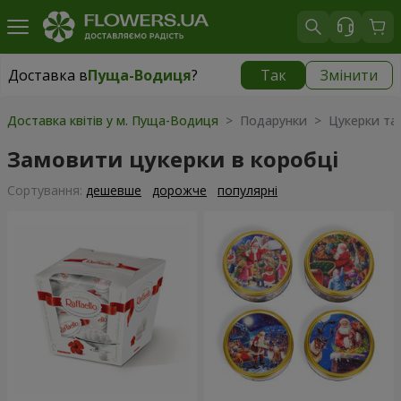
Доставка в
Пуща-Водиця
?
Так
Змінити
Доставка в
Пуща-Водиця
|
безкоштовно
Доставка квітів у м. Пуща-Водиця
> Подарунки > Цукерки та 
Замовити цукерки в коробці
Сортування:
дешевше
дорожче
популярні