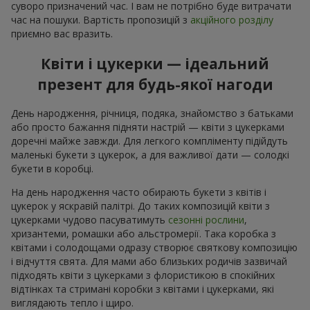
суворо призначений час. І вам не потрібно буде витрачати
час на пошуки. Вартість пропозицій з
акційного розділу
приємно вас вразить.
Квіти і цукерки — ідеальний
презент для будь-якої нагоди
День народження, річниця, подяка, знайомство з батьками
або просто бажання підняти настрій — квіти з цукерками
доречні майже завжди. Для легкого компліменту підійдуть
маленькі букети з цукерок, а для важливої дати — солодкі
букети в коробці.
На день народження часто обирають букети з квітів і
цукерок у яскравій палітрі. До таких композицій квіти з
цукерками чудово пасуватимуть
сезонні рослини
,
хризантеми, ромашки або альстромерії. Така коробка з
квітами і солодощами одразу створює святкову композицію
і відчуття свята. Для мами або близьких родичів зазвичай
підходять квіти з цукерками з флористикою в спокійних
відтінках та стримані коробки з квітами і цукерками, які
виглядають тепло і щиро.