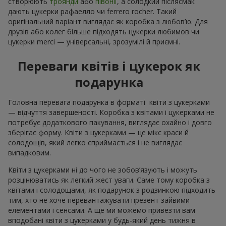
створюють
троянди
або
півонії
, а солодкий післясмак
дають цукерки рафаелло чи ferrero rocher. Такий
оригінальний варіант виглядає як коробка з любов’ю. Для
друзів або колег більше підходять цукерки любимов чи
цукерки merci — універсальні, зрозумілі й приємні.
Переваги квітів і цукерок як
подарунка
Головна перевага подарунка в форматі квіти з цукерками
— відчуття завершеності. Коробка з квітами і цукерками не
потребує додаткового пакування, виглядає охайно і довго
зберігає форму. Квіти з цукерками — це мікс краси й
солодощів, який легко сприймається і не виглядає
випадковим.
Квіти з цукерками ні до чого не зобов’язують і можуть
розцінюватись як легкий жест уваги. Саме тому коробка з
квітами і солодощами, як подарунок з родзинкою підходить
тим, хто не хоче перевантажувати презент зайвими
елементами і сенсами. А ще ми можемо привезти вам
вподобані квіти з цукерками у будь-який день тижня в