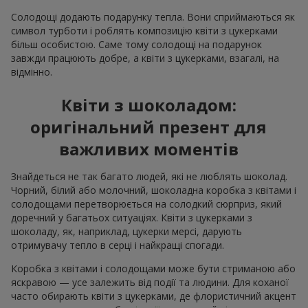
Солодощі додають подарунку тепла. Вони сприймаються як
символ турботи і роблять композицію квіти з цукерками
більш особистою. Саме тому солодощі на подарунок
завжди працюють добре, а квіти з цукерками, взагалі, на
відмінно.
Квіти з шоколадом:
оригінальний презент для
важливих моментів
Знайдеться не так багато людей, які не люблять шоколад.
Чорний, білий або молочний, шоколадна коробка з квітами і
солодощами перетворюється на солодкий сюрприз, який
доречний у багатьох ситуаціях. Квіти з цукерками з
шоколаду, як, наприклад, цукерки мерсі, дарують
отримувачу тепло в серці і найкращі спогади.
Коробка з квітами і солодощами може бути стриманою або
яскравою — усе залежить від події та людини. Для коханої
часто обирають квіти з цукерками, де флористичний акцент