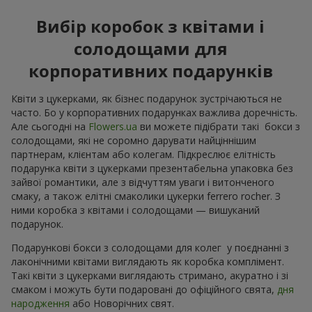
Вибір коробок з квітами і
солодощами для
корпоративних подарунків
Квіти з цукерками, як бізнес подарунок зустрічаються не
часто. Бо у корпоративних подарунках важлива доречність.
Але сьогодні на
Flowers.ua
ви можете підібрати такі бокси з
солодощами, які не соромно дарувати найціннішим
партнерам, клієнтам або колегам. Підкреслює елітність
подарунка квіти з цукерками презентабельна упаковка без
зайвої романтики, але з відчуттям уваги і витонченого
смаку, а також елітні смаколики цукерки ferrero rocher. З
ними коробка з квітами і солодощами — вишуканий
подарунок.
Подарункові бокси з солодощами для колег у поєднанні з
лаконічними квітами виглядають як коробка комплімент.
Такі квіти з цукерками виглядають стримано, акуратно і зі
смаком і можуть бути подаровані до офіційного свята,
дня
народження
або Новорічних свят.