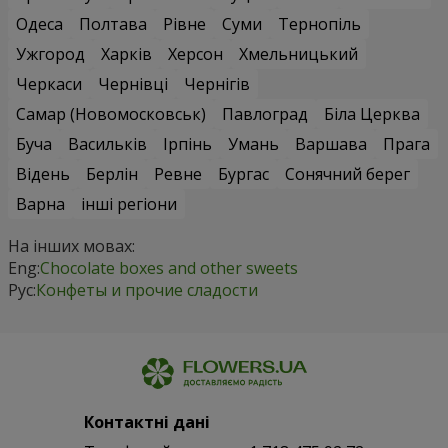
Одеса
Полтава
Рівне
Суми
Тернопіль
Ужгород
Харків
Херсон
Хмельницький
Черкаси
Чернівці
Чернігів
Самар (Новомосковськ)
Павлоград
Біла Церква
Буча
Васильків
Ірпінь
Умань
Варшава
Прага
Відень
Берлін
Ревне
Бургас
Сонячний берег
Варна
інші регіони
На інших мовах:
Eng:
Chocolate boxes and other sweets
Рус:
Конфеты и прочие сладости
Контактні дані