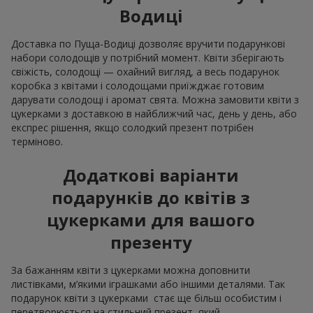
Водиці
Доставка по Пуща-Водиці дозволяє вручити подарункові
набори солодощів у потрібний момент. Квіти зберігають
свіжість, солодощі — охайний вигляд, а весь подарунок
коробка з квітами і солодощами приїжджає готовим
дарувати солодощі і аромат свята. Можна замовити квіти з
цукерками з доставкою в найближчий час, день у день, або
експрес рішення, якщо солодкий презент потрібен
терміново.
Додаткові варіанти
подарунків до квітів з
цукерками для вашого
презенту
За бажанням квіти з цукерками можна доповнити
листівками, м’якими іграшками або іншими деталями. Так
подарунок квіти з цукерками стає ще більш особистим і
перетворюється на стильний презент, який