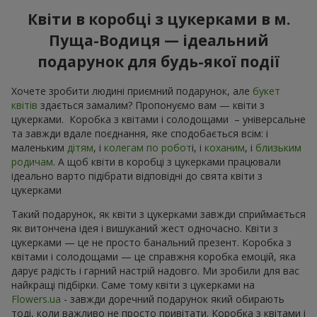
Квіти в коробці з цукерками в м.
Пуща-Водиця — ідеальний
подарунок для будь-якої події
Хочете зробити людині приємний подарунок, але
букет
квітів
здається замалим? Пропонуємо вам — квіти з
цукерками. Коробка з квітами і солодощами – універсальне
та завжди вдале поєднання, яке сподобається всім: і
маленьким
дітям
, і
колегам по робот
і, і
коханим
, і
близьким
родичам
. А щоб квіти в коробці з цукерками працювали
ідеально варто підібрати відповідні до свята квіти з
цукерками
Такий подарунок, як квіти з цукерками завжди сприймається
як витончена ідея і вишуканий жест одночасно. Квіти з
цукерками — це не просто банальний презент. Коробка з
квітами і солодощами — це справжня коробка емоцій, яка
дарує радість і гарний настрій надовго. Ми зробили для вас
найкращі підбірки. Саме тому квіти з цукерками на
Flowers.ua
- завжди доречний подарунок який обирають
тоді, коли важливо не просто привітати. Коробка з квітами і