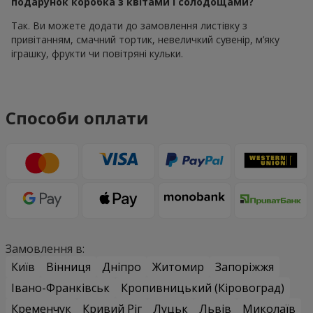
подарунок коробка з квітами і солодощами?
Так. Ви можете додати до замовлення листівку з
привітанням, смачний тортик, невеличкий сувенір, м’яку
іграшку, фрукти чи повітряні кульки.
Способи оплати
Замовлення в:
Київ
Вінниця
Дніпро
Житомир
Запоріжжя
Івано-Франківськ
Кропивницький (Кіровоград)
Кременчук
Кривий Ріг
Луцьк
Львів
Миколаїв