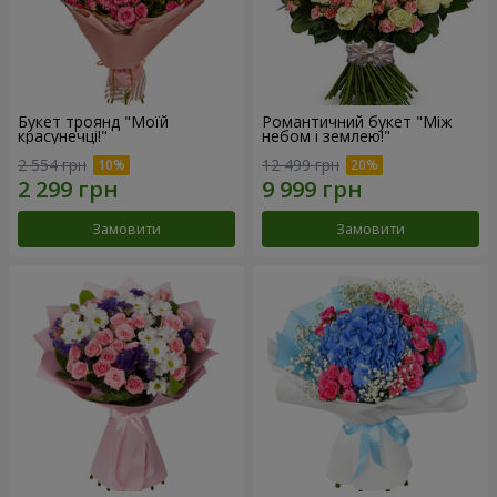
Букет троянд "Моїй
Романтичний букет "Між
красунечці!"
небом і землею!"
2 554 грн
12 499 грн
Замовити
Замовити