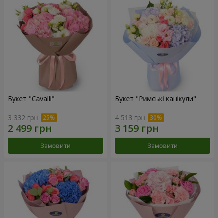
Букет "Cаvalli"
Букет "Римські канікули"
3 332 грн
4 513 грн
Замовити
Замовити