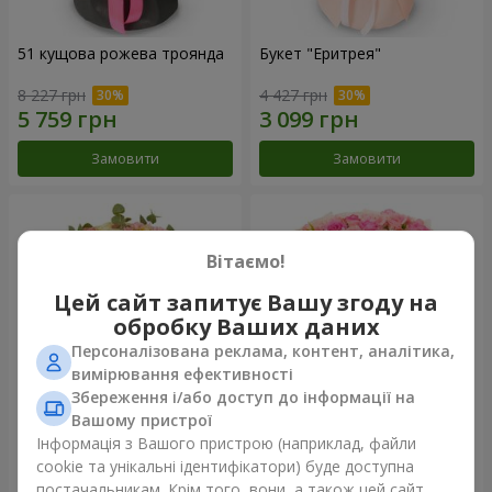
51 кущова рожева троянда
Букет "Еритрея"
8 227 грн
4 427 грн
Замовити
Замовити
Вітаємо!
Цей сайт запитує Вашу згоду на
обробку Ваших даних
Персоналізована реклама, контент, аналітика,
вимірювання ефективності
Збереження і/або доступ до інформації на
Вашому пристрої
Букет "Nude Perfume"
Букет "Рожева ніжність"
Інформація з Вашого пристрою (наприклад, файли
cookie та унікальні ідентифікатори) буде доступна
2 893 грн
4 513 грн
постачальникам. Крім того, вони, а також цей сайт