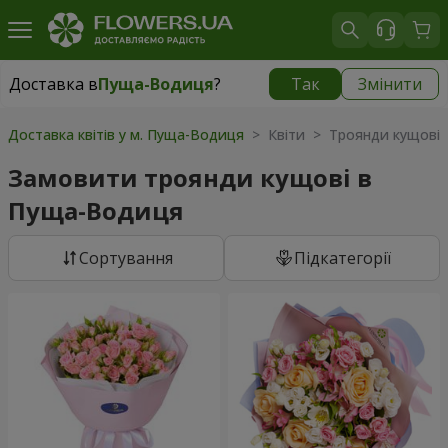
Доставка в
Пуща-Водиця
?
Так
Змінити
Доставка в
Пуща-Водиця
|
безкоштовно
Доставка квітів у м. Пуща-Водиця
> Квіти > Троянди кущові
Замовити троянди кущові в
Пуща-Водиця
Сортування
Підкатегорії