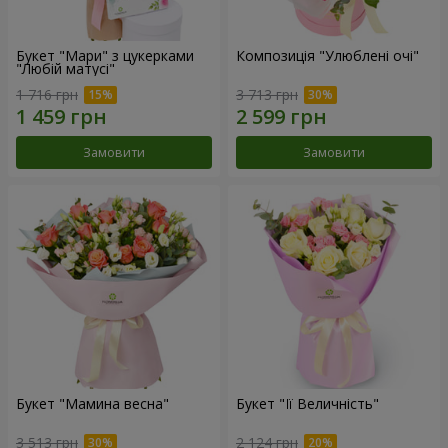
Букет "Мари" з цукерками
Композиція "Улюблені очі"
"Любій матусі"
1 716 грн
3 713 грн
Замовити
Замовити
Букет "Мамина весна"
Букет "Її Величність"
3 513 грн
2 124 грн