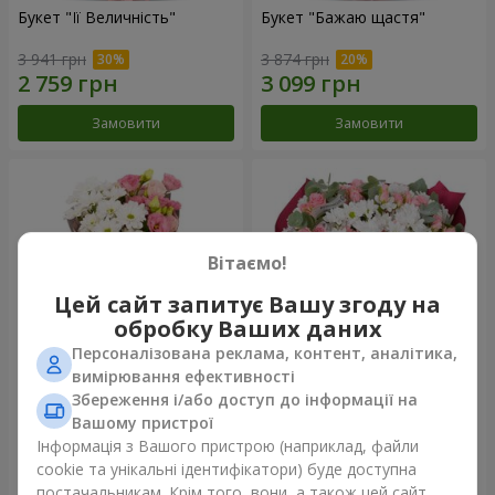
Букет "Її Величність"
Букет "Бажаю щастя"
3 941 грн
3 874 грн
Замовити
Замовити
Вітаємо!
Цей сайт запитує Вашу згоду на
обробку Ваших даних
Персоналізована реклама, контент, аналітика,
вимірювання ефективності
Збереження і/або доступ до інформації на
Букет "Юмокі"
Букет "Чарівність ніжності"
Вашому пристрої
1 175 грн
3 124 грн
Інформація з Вашого пристрою (наприклад, файли
cookie та унікальні ідентифікатори) буде доступна
постачальникам. Крім того, вони, а також цей сайт