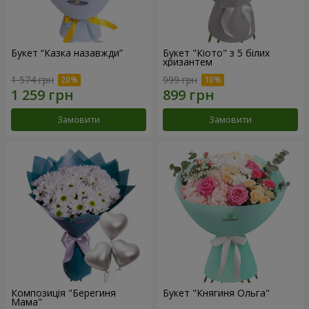
Букет “Казка назавжди”
Букет "Кіото" з 5 білих
хризантем
1 574 грн
999 грн
Замовити
Замовити
Композиція "Берегиня
Букет "Княгиня Ольга"
Мама"