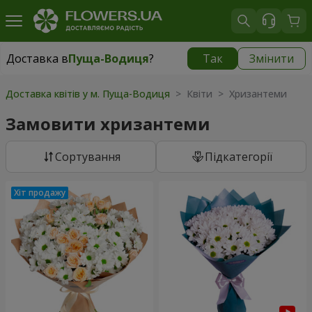
Доставка в
Пуща-Водиця
?
Так
Змінити
Доставка в
Пуща-Водиця
|
безкоштовно
Доставка квітів у м. Пуща-Водиця
> Квіти > Хризантеми
Замовити хризантеми
Сортування
Підкатегорії