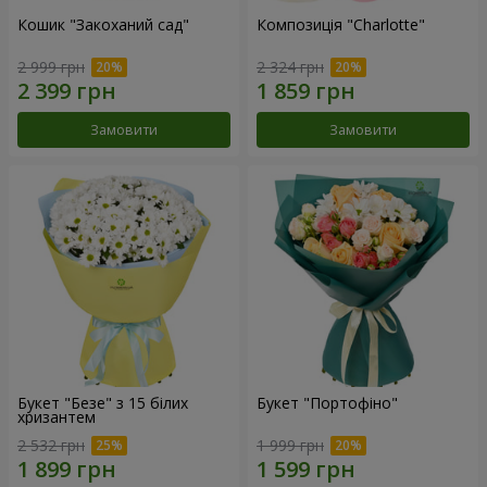
Кошик "Закоханий сад"
Композиція "Charlotte"
2 999 грн
2 324 грн
Замовити
Замовити
Букет "Безе" з 15 білих
Букет "Портофіно"
хризантем
2 532 грн
1 999 грн