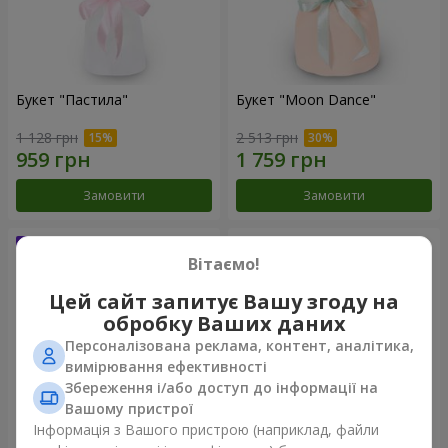
Букет "Пастила"
Букет "Moon Dance"
1 128 грн
2 513 грн
Замовити
Замовити
Вітаємо!
Цей сайт запитує Вашу згоду на
обробку Ваших даних
Персоналізована реклама, контент, аналітика,
вимірювання ефективності
Збереження і/або доступ до інформації на
Вашому пристрої
Інформація з Вашого пристрою (наприклад, файли
Букет "Kamaliya"
Бенто-букет "Bertha"