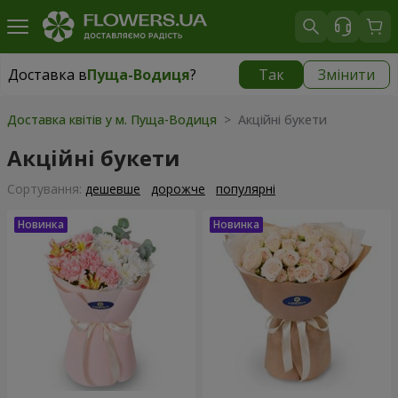
Доставка в
Пуща-Водиця
?
Так
Змінити
Доставка в
Пуща-Водиця
|
безкоштовно
Доставка квітів у м. Пуща-Водиця
> Акційні букети
Акційні букети
Сортування:
дешевше
дорожче
популярні