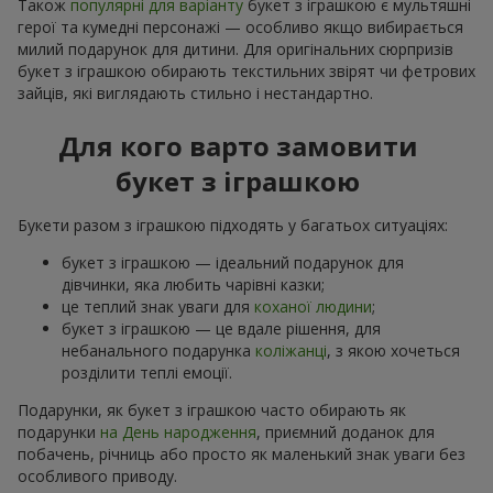
Також
популярні для варіанту
букет з іграшкою є мультяшні
герої та кумедні персонажі — особливо якщо вибирається
милий подарунок для дитини. Для оригінальних сюрпризів
букет з іграшкою обирають текстильних звірят чи фетрових
зайців, які виглядають стильно і нестандартно.
Для кого варто замовити
букет з іграшкою
Букети разом з іграшкою підходять у багатьох ситуаціях:
букет з іграшкою — ідеальний подарунок для
дівчинки, яка любить чарівні казки;
це теплий знак уваги для
коханої людини
;
букет з іграшкою — це вдале рішення, для
небанального подарунка
коліжанці
, з якою хочеться
розділити теплі емоції.
Подарунки, як букет з іграшкою часто обирають як
подарунки
на День народження
, приємний доданок для
побачень, річниць або просто як маленький знак уваги без
особливого приводу.