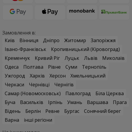
Замовлення в:
Київ
Вінниця
Дніпро
Житомир
Запоріжжя
Івано-Франківськ
Кропивницький (Кіровоград)
Кременчук
Кривий Ріг
Луцьк
Львів
Миколаїв
Одеса
Полтава
Рівне
Суми
Тернопіль
Ужгород
Харків
Херсон
Хмельницький
Черкаси
Чернівці
Чернігів
Самар (Новомосковськ)
Павлоград
Біла Церква
Буча
Васильків
Ірпінь
Умань
Варшава
Прага
Відень
Берлін
Ревне
Бургас
Сонячний берег
Варна
інші регіони