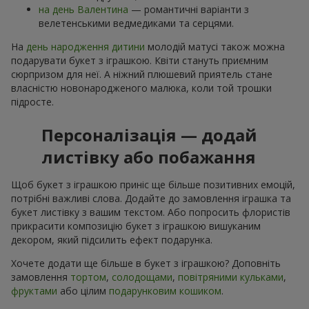
на день Валентина
— романтичні варіанти з
велетенськими ведмедиками та серцями.
На
день народження дитини
молодій матусі також можна
подарувати букет з іграшкою. Квіти стануть приємним
сюрпризом для неї. А ніжний плюшевий приятель стане
власністю новонародженого малюка, коли той трошки
підросте.
Персоналізація — додай
листівку або побажання
Щоб букет з іграшкою приніс ще більше позитивних емоцій,
потрібні важливі слова. Додайте до замовлення іграшка та
букет листівку з вашим текстом. Або попросить флористів
прикрасити композицію букет з іграшкою вишуканим
декором, який підсилить ефект подарунка.
Хочете додати ще більше в букет з іграшкою? Доповніть
замовлення
тортом
,
солодощами
,
повітряними кульками
,
фруктами
або цілим
подарунковим кошиком
.