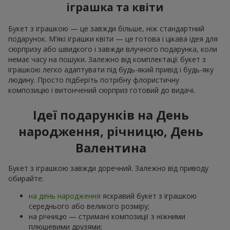
іграшка та квіти
Букет з іграшкою — це завжди більше, ніж стандартний
подарунок. М’які іграшки квіти — це готова і цікава ідея для
сюрпризу або швидкого і завжди влучного подарунка, коли
немає часу на пошуки. Залежно від комплектації букет з
іграшкою легко адаптувати під будь-який привід і будь-яку
людину. Просто підберіть потрібну флористичну
композицію і витончений сюрприз готовий до видачі.
Ідеї подарунків на День
народження, річницю, День
Валентина
Букет з іграшкою завжди доречний. Залежно від приводу
обирайте:
на день народження
яскравий букет з іграшкою
середнього або великого розміру;
на річницю — стримані композиції з ніжними
плюшевими друзями;