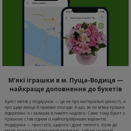
М’які іграшки в м. Пуща-Водиця —
найкраще доповнення до букетів
Букет квітів у подарунок — це не про матеріальні цінності, а
про щирі емоції й приємні спогади. А що, як не м’яка іграшка
підкріплює їх і залишає в пам’яті надовго. Саме тому букет з
іграшкою став одним із найпопулярніших варіантів
подарунка — простого, щирого і дуже теплого. Коли до
квітів додається плюшевий ведмедик, зайчик чи інший