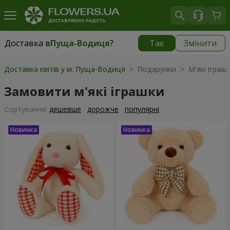
Доставка в
Пуща-Водиця
?
Так
Змінити
Доставка в
Пуща-Водиця
|
безкоштовно
Доставка квітів у м. Пуща-Водиця
> Подарунки > М'які іграш
Замовити м'які іграшки
Сортування:
дешевше
дорожче
популярні