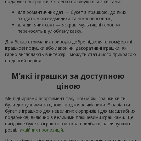
подарункові іграшки, які легко поєднуються з квітами:
для романтичних дат — букет з іграшкою, до яких
входять м’які ведмедики та ніжні персонажі;
для дитячих свят — яскраві мультяшні герої, які
переносять в улюблену казку.
Для більш стриманих приводів добре підходять комфортні
іграшкові подушки або лаконічні декоративні іграшки, які
гарно виглядають в інтер’єрі і можуть стати його прикрасою
на довгий період.
М’які іграшки за доступною
ціною
Ми підбираємо асортимент так, щоб м`які іграшки квіти
були доступними за ціною і водночас якісними. Є варіанти
букет з іграшкою для невеликих сюрпризів і для масштабних
подарунків, включно з великими плюшевими іграшками. Ще
вигідніше букет з іграшкою можна придбати, заглянувши в
розділ
акційних пропозицій
.
Ціна на букет з іграшкою залежить від розміру, матеріалу та