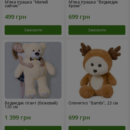
М'яка іграшка "Милий
М'яка іграшка "Ведмедик
зайчик"
Кремі"
Замовити
Замовити
Ведмедик гігант (бежевий)
Оленятко "Bambi", 23 см
120 см