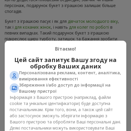
персонаж, подарунок букет з іграшкою залишає більше
спогадів.
Букет з іграшкою пасує і як для
дівчаток молодшого віку
,
так і
для коханих жінок
, і навіть
для колег по роботі
в
певних випадках. Такий подарунок букет з іграшкою
підкреслює щиру турботу, затишок та бажання зробити
людині приємно. На
flowers.ua
можна знайти різноманітні
Вітаємо!
пропозиції на будь-який смак та бюджет, щоб зробити
подарунок в м. Пуща-Водиця незабутнім.
Цей сайт запитує Вашу згоду на
обробку Ваших даних
Як м’яка іграшка підкреслює
Персоналізована реклама, контент, аналітика,
емоції разом із квітами
вимірювання ефективності
Збереження і/або доступ до інформації на
Вашому пристрої
Букет з іграшкою — універсальне і завжди влучне рішення.
Таке поєднання подвоює емоції та дає можливість
Інформація з Вашого пристрою (наприклад, файли
оновлювати їх в пам’яті, кожен раз, коли плюшевий
cookie та унікальні ідентифікатори) буде доступна
приятель потрапляє у поле зору Разом букет з іграшкою
постачальникам. Крім того, вони, а також цей сайт
працюють ідеально. Квіти та іграшка створюють баланс між
або застосунок зможуть зберігати інформацію з
красою і ніжністю, а ще залишають приємний подарунок на
Вашого пристрою та обробляти Ваші персональні дані.
довгі роки.
Деякі постачальники можуть використовувати Ваші