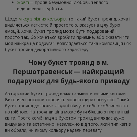
жовті
— прояв безумовної любові, теплого
відношення і турботи.
Щодо
міксу з різних кольорів
, то такий букет троянд, хоча і
виділяється легкістю й простотою, вказує на цілу бурю
емоцій. Хоча, букет троянд може бути подарований і
просто так, бо хочеться зробити приємне, або сказати “ти
моя найкраща подруга". Розглядається така композиція і як
букет троянд декоративного характеру
Чому букет троянд в м.
Першотравенськ — найкращий
подарунок для будь-якого приводу
Авторський букет троянд важко замінити іншими квітами.
Витончені рослини говорять мовою щирих почуттів. Такий
букет троянд дозволяє людині відчути себе особливою та
потрібною. На троянди ціна може бути більшою ніж на інші
квіти. Проте комбінація з букетом троянд виглядає дуже
вишукано та естетично, незалежно від того, який тип квітів
ви обрали, чи якому кольору надали перевагу.