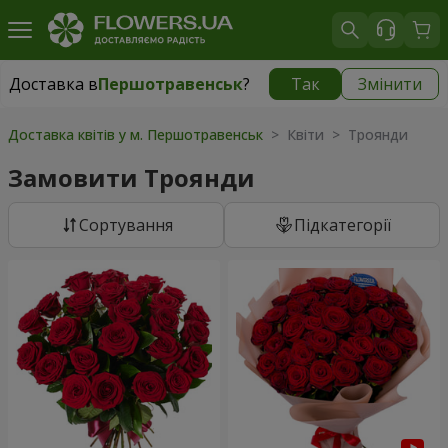
Доставка в
Першотравенськ
?
Так
Змінити
Доставка в
Першотравенськ
|
1334 грн
Доставка квітів у м. Першотравенськ
> Квіти > Троянди
Замовити Троянди
Сортування
Підкатегорії