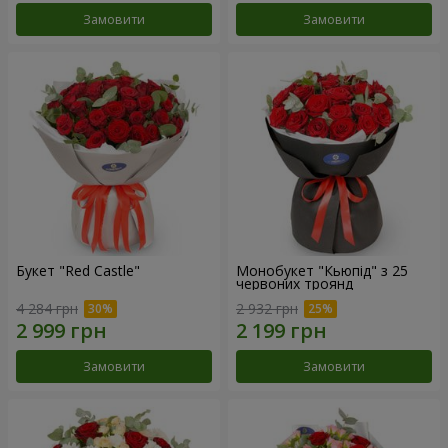
Замовити
Замовити
Букет "Red Castle"
Монобукет "Кьюпід" з 25
червоних троянд
4 284 грн
2 932 грн
Замовити
Замовити