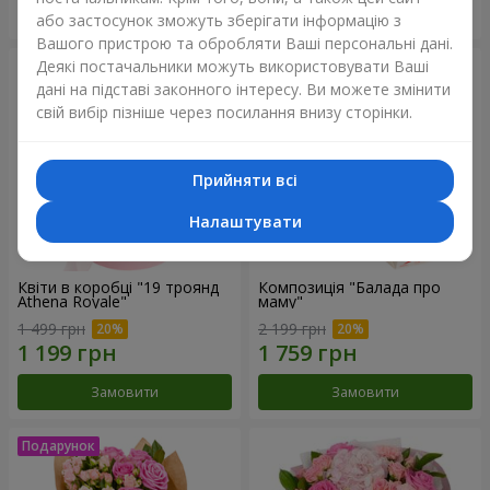
Замовити
Замовити
або застосунок зможуть зберігати інформацію з
Вашого пристрою та обробляти Ваші персональні дані.
Деякі постачальники можуть використовувати Ваші
дані на підставі законного інтересу. Ви можете змінити
свій вибір пізніше через посилання внизу сторінки.
Прийняти всі
Налаштувати
Квіти в коробці "19 троянд
Композиція "Балада про
Athena Royale"
маму"
1 499 грн
2 199 грн
Замовити
Замовити