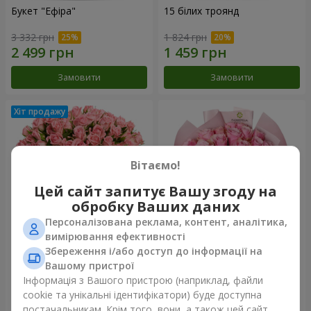
Букет "Ефіра"
15 білих троянд
3 332 грн
1 824 грн
Замовити
Замовити
Вітаємо!
Цей сайт запитує Вашу згоду на
обробку Ваших даних
Персоналізована реклама, контент, аналітика,
вимірювання ефективності
Збереження і/або доступ до інформації на
Квіти в коробці "Рожевий
Букет "25 троянд Athena
оазис"
Royale"
Вашому пристрої
2 874 грн
1 749 грн
Інформація з Вашого пристрою (наприклад, файли
cookie та унікальні ідентифікатори) буде доступна
постачальникам. Крім того, вони, а також цей сайт