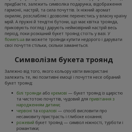
придбаєте, залежить символіка подарунка, відображення
гармонії, настрій, та сила почуттів. Їх ніжний аромат
окриляє, розслабляє і дозволяє перенестись у власну країну
мрій. А пружні й тендітні бутони, що має квітка троянда,
приковують погляд і дарують неймовірний настрій весь
період, поки розкішний букет троянд стоїть у вазі. У
flowers.ua
ви можете троянди купити недорого і дарувати
свої почуття стільки, скільки заманеться.
Символізм букета троянд
Залежно від того, якого кольору квіти використані
залежить те, які позитивні емоції і почуття несе обраний
букет троянд:
білі троянди
або
кремові
— букет троянд із щирістю
та чистотою почуттів, чудовий для
привітання з
народженням дитини
;
червоні
та
коралові
— спосіб висловити про
несамовиту пристрасть і глибоке кохання;
рожевий
букет троянд — символ ніжності, турботи і
романтики;