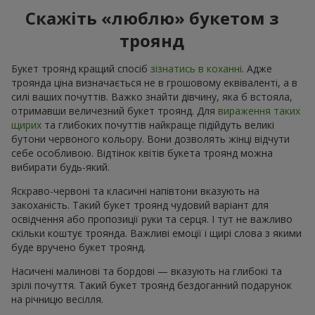
Скажіть «люблю» букетом з
троянд
Букет троянд кращий спосіб
зізнатись в коханні
. Адже
троянда ціна визначається не в грошовому еквіваленті, а в
силі ваших почуттів. Важко знайти дівчину, яка б встояла,
отримавши величезний букет троянд. Для
вираження таких
щирих
та глибоких почуттів найкраще підійдуть великі
бутони червоного кольору. Вони дозволять жінці відчути
себе особливою. Відтінок квітів букета троянд можна
вибирати будь-який.
Яскраво-червоні та класичні напівтони вказують на
закоханість. Такий букет троянд чудовий варіант для
освідчення або пропозиції руки та серця. І тут не важливо
скільки коштує троянда. Важливі емоції і щирі слова з якими
буде вручено букет троянд.
Насичені малинові та бордові — вказують на глибокі та
зрілі почуття. Такий букет троянд бездоганний подарунок
на річницю весілля.