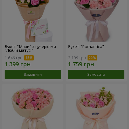
Букет "Мари" з цукерками
Букет "Romantica"
"Любій матусі"
1 646 грн
2 199 грн
Замовити
Замовити