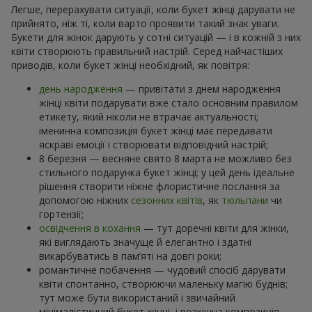
Легше, перерахувати ситуації, коли букет жінці дарувати не
прийнято, ніж ті, коли варто проявити такий знак уваги.
Букети для жінок дарують у сотні ситуацій — і в кожній з них
квіти створюють правильний настрій. Серед найчастіших
приводів, коли букет жінці необхідний, як повітря:
день народження
— привітати з днем народження
жінці квіти подарувати вже стало основним правилом
етикету, який ніколи не втрачає актуальності;
іменинна композиція букет жінці має передавати
яскраві емоції і створювати відповідний настрій;
8 березня — весняне свято 8 марта не можливо без
стильного подарунка букет жінці; у цей день ідеальне
рішення створити ніжне флористичне послання за
допомогою ніжних
сезонних квітів
, як
тюльпани
чи
гортензії;
освідчення в кохання
— тут доречні квіти для жінки,
які виглядають значуще й елегантно і здатні
викарбуватись в пам’яті на довгі роки;
романтичне побачення — чудовий спосіб дарувати
квіти спонтанно, створюючи маленьку магію буднів;
тут може бути використаний і звичайний
мінімалістичний букет жінці, і розкішна композиція —