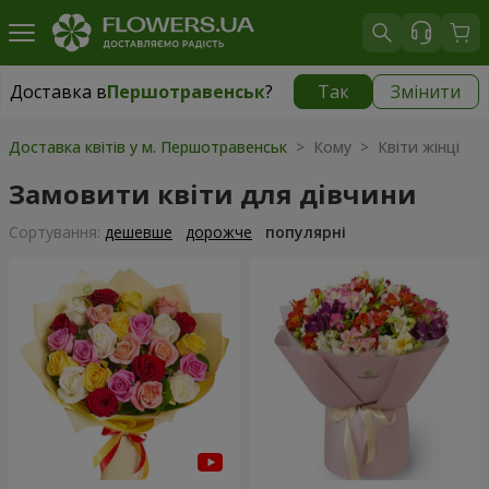
Доставка в
Першотравенськ
?
Так
Змінити
Доставка в
Першотравенськ
|
1334 грн
Доставка квітів у м. Першотравенськ
> Кому > Квіти жінці
Замовити квіти для дівчини
Сортування:
дешевше
дорожче
популярні