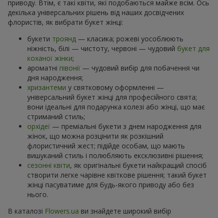
приводу. Втім, є такі квіти, які подобаються майже всім. Ось
декілька універсальних рішень від наших досвідчених
флористів, як вибрати букет жінці:
букети
троянд
— класика; рожеві уособлюють
ніжність, білі — чистоту, червоні — чудовий
букет для
коханої жінки
;
ароматні
півонії
— чудовий вибір для побачення чи
дня народження;
хризантеми
у святковому оформленні —
універсальний букет жінці для професійного свята;
вони ідеальні для подарунка колезі або жінці, що має
стриманий стиль;
орхідеї
— преміальні букети з днем народження для
жінок, що можна розцінити як розкішний
флористичний жест; підійде особам, що мають
вишуканий стиль і полюбляють ексклюзивні рішення;
сезонні квіти
, як оригінальні букети найкращий спосіб
створити легке чарівне квіткове рішення; такий букет
жінці пасуватиме для будь-якого приводу або без
нього.
В каталозі
Flowers.ua
ви знайдете широкий вибір