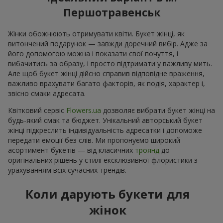
Першотравенськ
Жінки обожнюють отримувати квіти. Букет жінці, як
витончений подарунок — завжди доречний вибір. Адже за
його допомогою можна і показати свої почуття, і
вибачитись за образу, і просто підтримати у важливу мить.
Але щоб букет жінці дійсно справив відповідне враження,
важливо врахувати багато факторів, як подія, характер і,
звісно смаки адресата.
Квітковий сервіс
Flowers.ua
дозволяє вибрати букет жінці на
будь-який смак та бюджет. Унікальний авторський букет
жінці підкреслить індивідуальність адресатки і допоможе
передати емоції без слів. Ми пропонуємо широкий
асортимент букетів — від класичних
троянд
до
оригінальних рішень у стилі ексклюзивної флористики з
урахуванням всіх сучасних трендів.
Коли дарують букети для
жінок