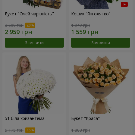
Букет "Очей чарівність"
Кошик "Янголятко"
3 699 грн
1 949 грн
Замовити
Замовити
51 біла хризантема
Букет "Краса"
5 175 грн
1 888 грн