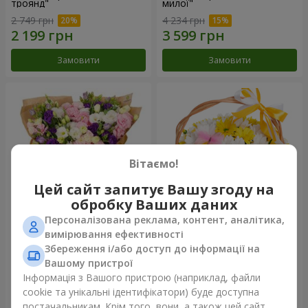
троянд"
милої"
2 749 грн
4 234 грн
Замовити
Замовити
Вітаємо!
Цей сайт запитує Вашу згоду на
обробку Ваших даних
Персоналізована реклама, контент, аналітика,
15 різнокольорових еустом
Кошик "Сонечко"
вимірювання ефективності
Збереження і/або доступ до інформації на
3 145 грн
1 554 грн
Вашому пристрої
Інформація з Вашого пристрою (наприклад, файли
cookie та унікальні ідентифікатори) буде доступна
Замовити
Замовити
постачальникам. Крім того, вони, а також цей сайт