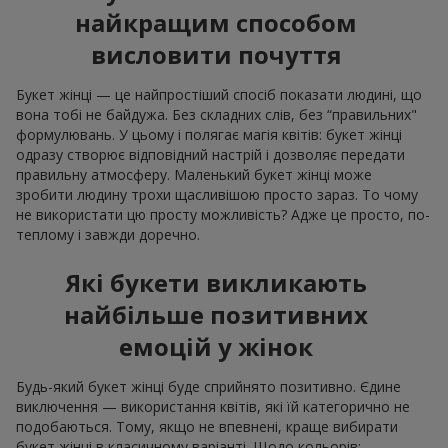
найкращим способом
висловити почуття
Букет жінці — це найпростіший спосіб показати людині, що
вона тобі не байдужа. Без складних слів, без “правильних"
формулювань. У цьому і полягає магія квітів: букет жінці
одразу створює відповідний настрій і дозволяє передати
правильну атмосферу. Маленький букет жінці може
зробити людину трохи щасливішою просто зараз. То чому
не використати цю просту можливість? Адже це просто, по-
теплому і завжди доречно.
Які букети викликають
найбільше позитивних
емоцій у жінок
Будь-який букет жінці буде сприйнято позитивно. Єдине
виключення — використання квітів, які їй категорично не
подобаються. Тому, якщо не впевнені, краще вибирати
букет жінці в класичному варіанті. Щодо кольорів: