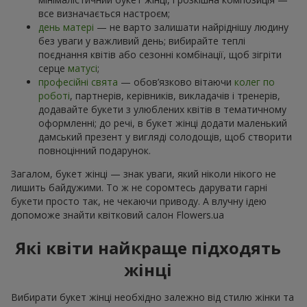
все визначається настроєм;
день матері
— не варто залишати найріднішу людину
без уваги у важливий день; вибирайте теплі
поєднання квітів або сезонні комбінації, щоб зігріти
серце
матусі
;
професійні свята
— обов’язково вітаючи
колег по
роботі
, партнерів, керівників, викладачів і тренерів,
додавайте букети з улюблених квітів в тематичному
оформленні; до речі, в букет жінці додати маленький
дамський презент у вигляді солодощів, щоб створити
повноцінний подарунок.
Загалом, букет жінці — знак уваги, який ніколи нікого не
лишить байдужими. То ж не соромтесь дарувати гарні
букети просто так, не чекаючи приводу. А влучну ідею
допоможе знайти квітковий салон Flowers.ua
Які квіти найкраще підходять
жінці
Вибирати букет жінці необхідно залежно від стилю жінки та