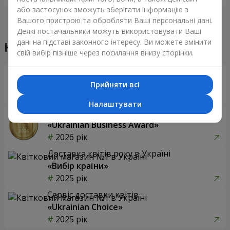
або застосунок зможуть зберігати інформацію з
Вашого пристрою та обробляти Ваші персональні дані.
Деякі постачальники можуть використовувати Ваші
дані на підставі законного інтересу. Ви можете змінити
Наші досягнення
свій вибір пізніше через посилання внизу сторінки.
Доставка квітів року в Україні
«Вибір країни»
Прийняти всі
2026 рік
Налаштувати
Найкращий квітковий магазин
«Ukrainian Business Award»
2026 рік
Доставка квітів року в Україні
«Вибір країни»
2025 рік
Сервіс доставки квітів
«Ukrainian Choice»
2025 рік