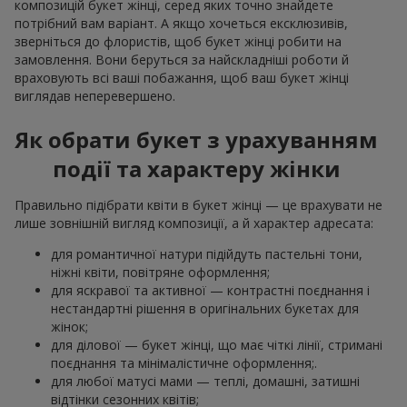
композицій букет жінці, серед яких точно знайдете
потрібний вам варіант. А якщо хочеться ексклюзивів,
зверніться до флористів, щоб букет жінці робити на
замовлення. Вони беруться за найскладніші роботи й
враховують всі ваші побажання, щоб ваш букет жінці
виглядав неперевершено.
Як обрати букет з урахуванням
події та характеру жінки
Правильно підібрати квіти в букет жінці — це врахувати не
лише зовнішній вигляд композиції, а й характер адресата:
для романтичної натури підійдуть пастельні тони,
ніжні квіти, повітряне оформлення;
для яскравої та активної — контрастні поєднання і
нестандартні рішення в оригінальних букетах для
жінок;
для ділової — букет жінці, що має чіткі лінії, стримані
поєднання та мінімалістичне оформлення;.
для любої матусі мами — теплі, домашні, затишні
відтінки сезонних квітів;