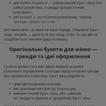
для колеги по роботі — універсальний букет жінці без
зайвої романтики, а швидше флористичний
комплімент;
для коханої — уособлення романтизму: червоні
троянди
,
орхідеї
,
еустоми
Але пам’ятайте, це лише загальні поради. Обираючи букет
жінці, головне — думати не про моду, а про те, що дійсно
сподобається і викличе щиру посмішку.
Оригінальні букети для жінок —
тренди та ідеї оформлення
Сучасна флористика вже давно вийшла за рамки
класичного оформлення. Сьогодні серед основних трендів
при оформленні композиції букет жінці виділяють:
природні поєднання кольорів;
мікс різноманітних фактур та кольорів;
мінімалістичний букет жінці, або, навпаки,
нестандартні рішення в оформленні букет жінці.