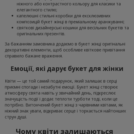
ніжного або контрастного кольору для класики та
елегантного стилю;
капелюшні стильні коробки для ексклюзивних
композицій букет жінці в преміальному аранжуванні;
святкові дизайнерські кошики для весільних букетів та
оригінальних презентів.
За бажанням замовника додаємо в букет жінці оригінальні
декоративні елементи, щоб особливе квіткове привітання
справило бажане враження.
Емоції, які дарує букет для жінки
Квіти — це той самий подарунок, який залишає в серці
приємні спогади і незабутні емоції. Букет жінці створює
атмосферу свята навіть у звичайний день, підкреслює
значущість події і додає теплоти турботи тоді, коли це
потрібно. Витончений букет жінці з чарівними квітами, як
ніжний знак уваги, відкриває серце і торкається найтонших
струн душі.
Чому квіти залишаються