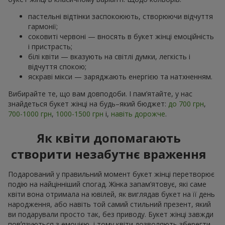
пастельні відтінки заспокоюють, створюючи відчуття
гармонії;
соковиті червоні — вносять в букет жінці емоційність
і пристрасть;
білі квіти — вказують на світлі думки, легкість і
відчуття спокою;
яскраві мікси — заряджають енергією та натхненням.
Вибирайте те, що вам довподоби. І пам’ятайте, у нас
знайдеться букет жінці на будь–який бюджет:
до 700 грн
,
700-1000 грн
,
1000-1500 грн
і,
навіть дорожче
.
Як квіти допомагають
створити незабутнє враження
Подарований у правильний момент букет жінці перетворює
подію на найцінніший спогад. Жінка запам’ятовує, які саме
квіти вона отримала на ювілей, як виглядав букет на її день
народження, або навіть той самий стильний презент, який
ви подарували просто так, без приводу. Букет жінці завжди
повʼязуються з емоцією, і тому квіти дозволяють зберегти