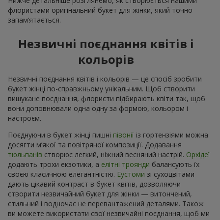
Нижче детальніше розглянемо, як створюється нашими
флористами оригінальний букет для жінки, який точно
запам’ятається.
Незвичні поєднання квітів і
кольорів
Незвичні поєднання квітів і кольорів — це спосіб зробити
букет жінці по-справжньому унікальним. Щоб створити
вишукане поєднання, флористи підбирають квіти так, щоб
вони доповнювали одна одну за формою, кольором і
настроєм.
Поєднуючи в букет жінці пишні
півонії
із гортензіями можна
досягти м’якої та повітряної композиції. Додавання
тюльпанів
створює легкий, ніжний весняний настрій.
Орхідеї
додають трохи екзотики, а
елітні троянди
балансують їх
своєю класичною елегантністю.
Еустоми
зі сухоцвітами
дають цікавий контраст в букет квітів, дозволяючи
створити незвичайний букет для жінки — витончений,
стильний і водночас не перевантажений деталями. Також
ви можете використати свої незвичайні поєднання, щоб ми