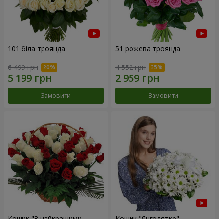
101 біла троянда
51 рожева троянда
6 499 грн
4 552 грн
Замовити
Замовити
Кошик "З найкращими
Кошик "Янголятко"