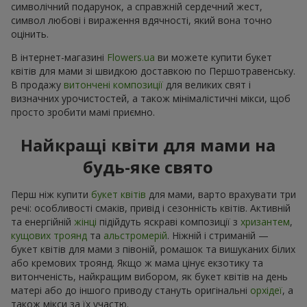
символічний подарунок, а справжній сердечний жест,
символ любові і вираження вдячності, який вона точно
оцінить.
В інтернет-магазині
Flowers.ua
ви можете купити букет
квітів для мами зі швидкою доставкою по Першотравенську.
В продажу
витончені композиції
для великих свят і
визначних урочистостей, а також мінімалістичні мікси, щоб
просто зробити мамі приємно.
Найкращі квіти для мами на
будь-яке свято
Перш ніж купити
букет квітів
для мами, варто врахувати три
речі: особливості смаків, привід і сезонність квітів. Активній
та енергійній
жінці
підійдуть яскраві композиції з
хризантем
,
кущових троянд
та
альстромерій
. Ніжній і стриманій —
букет квітів для мами з півоній, ромашок та вишуканих білих
або кремових троянд. Якщо ж мама цінує екзотику та
витонченість, найкращим вибором, як букет квітів на день
матері або до іншого приводу стануть оригінальні
орхідеї
, а
також мікси за їх участю.