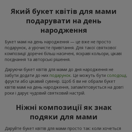
Який букет квітів для мами
подарувати на день
народження
Букет мамі на день народження — це вже не просто
подарунок, а урочисте привітання. Для такої святкової
композиції доречні більш насичені, яскраві кольори, цікаві
поєднання та авторські рішення.
Даруючи букет квітів для мами до дня народження не
забути додати до них
подарунок
. Це можуть бути
солодощі
,
фрукти або цікавий сувенір. Щоб б ви не обрали букет
квітів мамі на день народження, запам’ятовується на довгі
роки і дарує чудовий святковий настрій.
Ніжні композиції як знак
подяки для мами
Даруйте букет квітів для мами просто так: коли хочеться