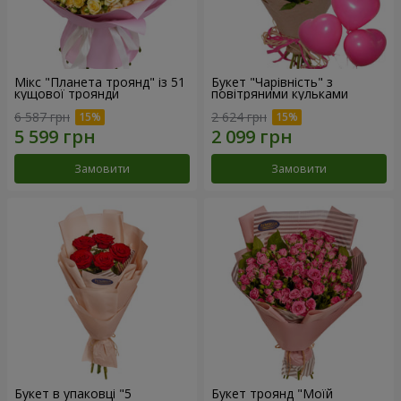
Мікс "Планета троянд" із 51
Букет "Чарівність" з
кущової троянди
повітряними кульками
6 587 грн
2 624 грн
Замовити
Замовити
Букет в упаковці "5
Букет троянд "Моїй