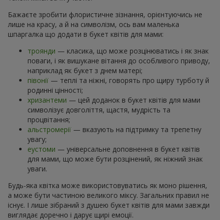
Бажаєте зробити флористичне зізнання, орієнтуючись не
лише на красу, а й на символізм, ось вам маленька
шпаргалка що додати в букет квітів для мами:
троянди
— класика, що може розцінюватись і як знак
поваги, і як вишукане вітання до особливого приводу,
наприклад як букет з днем матері;
півонії
— теплі та ніжні, говорять про щиру турботу й
родинні цінності;
хризантеми
— цей доданок в букет квітів для мами
символізує довголіття, щастя, мудрість та
процвітання;
альстромерії
— вказують на підтримку та трепетну
увагу;
еустоми
— універсальне доповнення в букет квітів
для мами, що може бути розцінений, як ніжний знак
уваги.
Будь-яка квітка може використовуватись як моно рішення,
а може бути частиною великого міксу. Загальних правил не
існує. І лише зібраний з душею букет квітів для мами завжди
виглядає доречно і дарує щирі емоції.