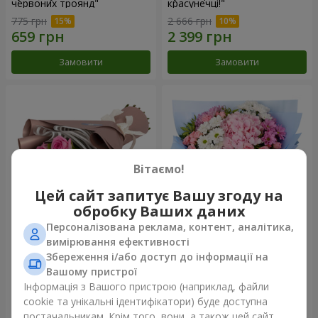
червоних троянд"
красунечці!"
775 грн
2 666 грн
Замовити
Замовити
Вітаємо!
Цей сайт запитує Вашу згоду на
обробку Ваших даних
Персоналізована реклама, контент, аналітика,
Букет "7 рожевих троянд!"
Романтичний букет
вимірювання ефективності
"Небеса"
Збереження і/або доступ до інформації на
949 грн
2 124 грн
Вашому пристрої
Інформація з Вашого пристрою (наприклад, файли
cookie та унікальні ідентифікатори) буде доступна
Замовити
Замовити
постачальникам. Крім того, вони, а також цей сайт