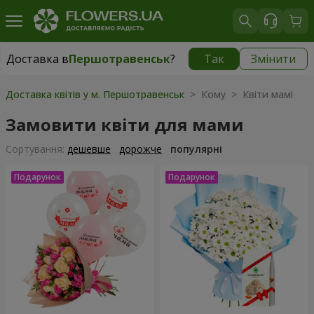
Доставка в
Першотравенськ
?
Так
Змінити
Доставка в
Першотравенськ
|
1334 грн
Доставка квітів у м. Першотравенськ
> Кому > Квіти мамі
Замовити квіти для мами
Сортування:
дешевше
дорожче
популярні