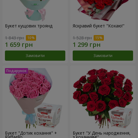
Букет кущових троянд
Яскравий букет "Кохаю!"
1 843 грн
1 528 грн
Замовити
Замовити
Букет "Дотик кохання" +
Букет "У День народження,
Raffaello
з коханням!"