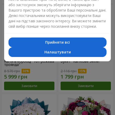
або застосунок зможуть зберігати інформацію з
Вашого пристрою та обробляти Ваші персональні дані.
Деякі постачальники можуть використовувати Ваші
дані на підставі законного інтересу. Ви можете змінити
свій вибір пізніше через посилання внизу сторінки.
Прийняти всі
Налаштувати
Квіти в коробці "101 рожева
Букет "Квіткове Selfie!"
троянда"
8 570 грн
2 116 грн
Замовити
Замовити