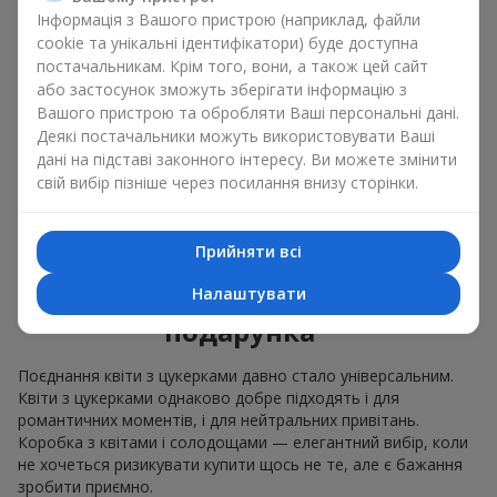
Інформація з Вашого пристрою (наприклад, файли
ніжні букети з
еустоми
,
тюльпанів
або
альстромерій
cookie та унікальні ідентифікатори) буде доступна
добре поєднуються з цукерками merci, підтримуючи
постачальникам. Крім того, вони, а також цей сайт
ніжну подачу і легкий настрій як
вітання з
або застосунок зможуть зберігати інформацію з
народженням дитини
або день Всіх закоханих.
Вашого пристрою та обробляти Ваші персональні дані.
Ми допоможемо вам підібрати найкраще поєднання
Деякі постачальники можуть використовувати Ваші
квіткового міксу із ласощами до вашого приводу і
дані на підставі законного інтересу. Ви можете змінити
оформимо подарунок квіти з цукерками належним чином.
свій вибір пізніше через посилання внизу сторінки.
Коробка з квітами і
Прийняти всі
солодощами — ваш
найкращий вибір для
Налаштувати
подарунка
Поєднання квіти з цукерками давно стало універсальним.
Квіти з цукерками однаково добре підходять і для
романтичних моментів, і для нейтральних привітань.
Коробка з квітами і солодощами — елегантний вибір, коли
не хочеться ризикувати купити щось не те, але є бажання
зробити приємно.