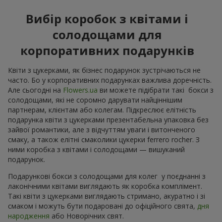
Вибір коробок з квітами і
солодощами для
корпоративних подарунків
Квіти з цукерками, як бізнес подарунок зустрічаються не
часто. Бо у корпоративних подарунках важлива доречність.
Але сьогодні на
Flowers.ua
ви можете підібрати такі бокси з
солодощами, які не соромно дарувати найціннішим
партнерам, клієнтам або колегам. Підкреслює елітність
подарунка квіти з цукерками презентабельна упаковка без
зайвої романтики, але з відчуттям уваги і витонченого
смаку, а також елітні смаколики цукерки ferrero rocher. З
ними коробка з квітами і солодощами — вишуканий
подарунок.
Подарункові бокси з солодощами для колег у поєднанні з
лаконічними квітами виглядають як коробка комплімент.
Такі квіти з цукерками виглядають стримано, акуратно і зі
смаком і можуть бути подаровані до офіційного свята,
дня
народження
або Новорічних свят.