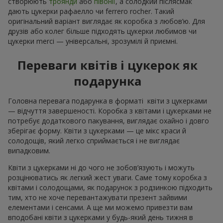
створюють
троянди
або
півонії
, а солодкий післясмак
дають цукерки рафаелло чи ferrero rocher. Такий
оригінальний варіант виглядає як коробка з любов’ю. Для
друзів або колег більше підходять цукерки любимов чи
цукерки merci — універсальні, зрозумілі й приємні.
Переваги квітів і цукерок як
подарунка
Головна перевага подарунка в форматі квіти з цукерками
— відчуття завершеності. Коробка з квітами і цукерками не
потребує додаткового пакування, виглядає охайно і довго
зберігає форму. Квіти з цукерками — це мікс краси й
солодощів, який легко сприймається і не виглядає
випадковим.
Квіти з цукерками ні до чого не зобов’язують і можуть
розцінюватись як легкий жест уваги. Саме тому коробка з
квітами і солодощами, як подарунок з родзинкою підходить
тим, хто не хоче перевантажувати презент зайвими
елементами і сенсами. А ще ми можемо привезти вам
вподобані квіти з цукерками у будь-який день тижня в