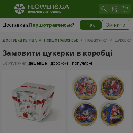
Доставка в
Першотравенськ
?
Так
Змінити
Доставка в
Першотравенськ
|
1334 грн
Доставка квітів у м. Першотравенськ
> Подарунки > Цукерки т
Замовити цукерки в коробці
Сортування:
дешевше
дорожче
популярні