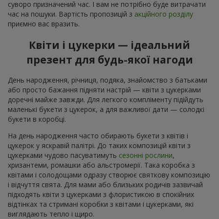
суворо призначений час. І вам не потрібно буде витрачати
час на пошуки. Вартість пропозицій з
акційного розділу
приємно вас вразить.
Квіти і цукерки — ідеальний
презент для будь-якої нагоди
День народження, річниця, подяка, знайомство з батьками
або просто бажання підняти настрій — квіти з цукерками
доречні майже завжди. Для легкого компліменту підійдуть
маленькі букети з цукерок, а для важливої дати — солодкі
букети в коробці.
На день народження часто обирають букети з квітів і
цукерок у яскравій палітрі. До таких композицій квіти з
цукерками чудово пасуватимуть
сезонні рослини
,
хризантеми, ромашки або альстромерії. Така коробка з
квітами і солодощами одразу створює святкову композицію
і відчуття свята. Для мами або близьких родичів зазвичай
підходять квіти з цукерками з флористикою в спокійних
відтінках та стримані коробки з квітами і цукерками, які
виглядають тепло і щиро.