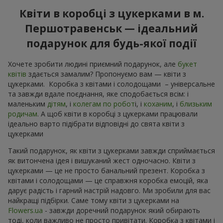
Квіти в коробці з цукерками в м.
Першотравенськ — ідеальний
подарунок для будь-якої події
Хочете зробити людині приємний подарунок, але
букет
квітів
здається замалим? Пропонуємо вам — квіти з
цукерками. Коробка з квітами і солодощами – універсальне
та завжди вдале поєднання, яке сподобається всім: і
маленьким
дітям
, і
колегам по робот
і, і
коханим
, і
близьким
родичам
. А щоб квіти в коробці з цукерками працювали
ідеально варто підібрати відповідні до свята квіти з
цукерками
Такий подарунок, як квіти з цукерками завжди сприймається
як витончена ідея і вишуканий жест одночасно. Квіти з
цукерками — це не просто банальний презент. Коробка з
квітами і солодощами — це справжня коробка емоцій, яка
дарує радість і гарний настрій надовго. Ми зробили для вас
найкращі підбірки. Саме тому квіти з цукерками на
Flowers.ua
- завжди доречний подарунок який обирають
тоді, коли важливо не просто привітати. Коробка з квітами і