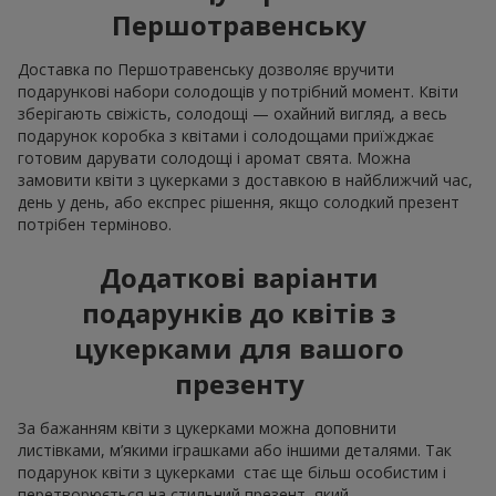
Першотравенську
Доставка по Першотравенську дозволяє вручити
подарункові набори солодощів у потрібний момент. Квіти
зберігають свіжість, солодощі — охайний вигляд, а весь
подарунок коробка з квітами і солодощами приїжджає
готовим дарувати солодощі і аромат свята. Можна
замовити квіти з цукерками з доставкою в найближчий час,
день у день, або експрес рішення, якщо солодкий презент
потрібен терміново.
Додаткові варіанти
подарунків до квітів з
цукерками для вашого
презенту
За бажанням квіти з цукерками можна доповнити
листівками, м’якими іграшками або іншими деталями. Так
подарунок квіти з цукерками стає ще більш особистим і
перетворюється на стильний презент, який