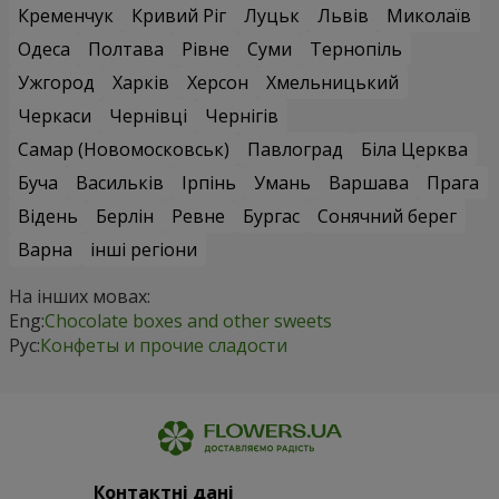
Кременчук
Кривий Ріг
Луцьк
Львів
Миколаїв
Одеса
Полтава
Рівне
Суми
Тернопіль
Ужгород
Харків
Херсон
Хмельницький
Черкаси
Чернівці
Чернігів
Самар (Новомосковськ)
Павлоград
Біла Церква
Буча
Васильків
Ірпінь
Умань
Варшава
Прага
Відень
Берлін
Ревне
Бургас
Сонячний берег
Варна
інші регіони
На інших мовах:
Eng:
Chocolate boxes and other sweets
Рус:
Конфеты и прочие сладости
Контактні дані