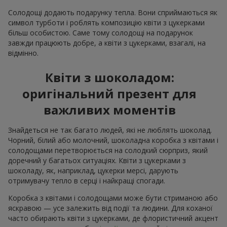
Солодощі додають подарунку тепла. Вони сприймаються як
символ турботи і роблять композицію квіти з цукерками
більш особистою. Саме тому солодощі на подарунок
завжди працюють добре, а квіти з цукерками, взагалі, на
відмінно.
Квіти з шоколадом:
оригінальний презент для
важливих моментів
Знайдеться не так багато людей, які не люблять шоколад.
Чорний, білий або молочний, шоколадна коробка з квітами і
солодощами перетворюється на солодкий сюрприз, який
доречний у багатьох ситуаціях. Квіти з цукерками з
шоколаду, як, наприклад, цукерки мерсі, дарують
отримувачу тепло в серці і найкращі спогади.
Коробка з квітами і солодощами може бути стриманою або
яскравою — усе залежить від події та людини. Для коханої
часто обирають квіти з цукерками, де флористичний акцент