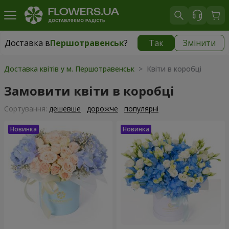
Доставка в
Першотравенськ
?
Так
Змінити
Доставка в
Першотравенськ
|
1334 грн
Доставка квітів у м. Першотравенськ
> Квіти в коробці
Замовити квіти в коробці
Сортування:
дешевше
дорожче
популярні