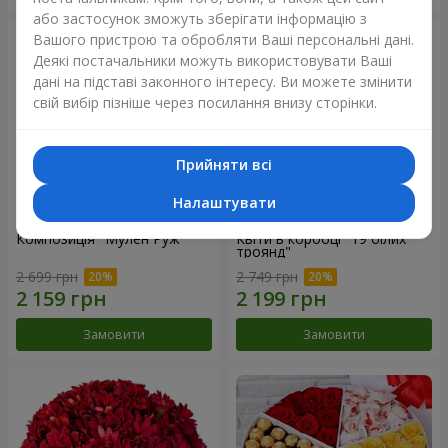
або застосунок зможуть зберігати інформацію з
Вашого пристрою та обробляти Ваші персональні дані.
Деякі постачальники можуть використовувати Ваші
дані на підставі законного інтересу. Ви можете змінити
свій вибір пізніше через посилання внизу сторінки.
Прийняти всі
Налаштувати
Композиція "Мулен Руж"
Квіти в коробці "19 білих
троянд"
2 699 грн
2 749 грн
Замовити
Замовити