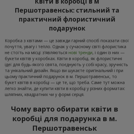
Квіти в коробці в м
Першотравенськ: стильний та
практичний флористичний
подарунок
Коробка з квітами — це завжди гарний спосіб показати свої
почуття, увагу і тепло. Однак у сучасному світі флористика
не стоїть на місці: з’являються
нові тренди
, і один із них —
букети квітів у коробках. Квіти в коробці, як флористичні
ідеї для будь-якого свята, поєднують у собі красу, зручність
та унікальний дизайн. Якщо ви шукаєте оригінальний і при
цьому практичний подарунок в м. Першотравенськ, то
букет квітів в коробці — це те, що треба. Саме тут можна
легко знайти, де купити квіти в коробці у різних форматах:
шляпних, квадратних чи у формі серця.
Чому варто обирати квіти в
коробці для подарунка в м.
Першотравенськ