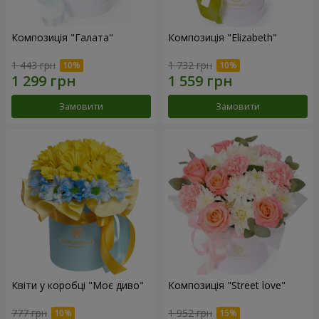
Композиція "Галата"
Композиція "Elizabeth"
1 443 грн
1 732 грн
Замовити
Замовити
Квіти у коробці "Моє диво"
Композиція "Street love"
777 грн
1 952 грн