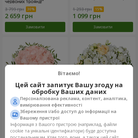
червоних троянд!"
3 799 грн
1 293 грн
Замовити
Замовити
Вітаємо!
Цей сайт запитує Вашу згоду на
обробку Ваших даних
Персоналізована реклама, контент, аналітика,
Квіти в коробці "Рожевий
Квіти у коробці "Білий шовк"
вимірювання ефективності
опал"
Збереження і/або доступ до інформації на
1 370 грн
1 646 грн
Вашому пристрої
Інформація з Вашого пристрою (наприклад, файли
cookie та унікальні ідентифікатори) буде доступна
Замовити
Замовити
постачальникам. Крім того, вони, а також цей сайт