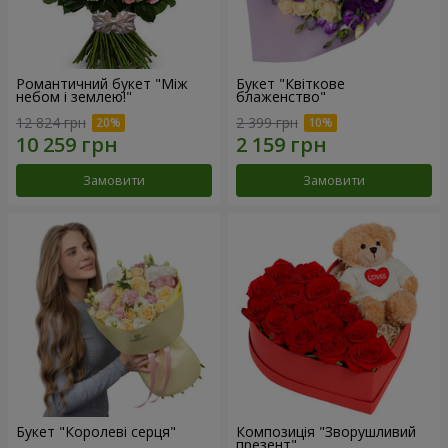
Романтичний букет "Між
Букет "Квіткове
небом і землею!"
блаженство"
12 824 грн
2 399 грн
Замовити
Замовити
Букет "Королеві серця"
Композиція "Зворушливий
презент"