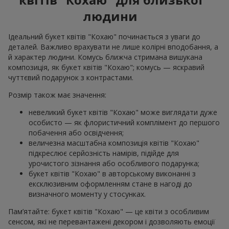
людини
Ідеальний букет квітів "Кохаю" починається з уваги до
деталей. Важливо врахувати не лише колірні вподобання, а
й характер людини. Комусь ближча стримана вишукана
композиція, як букет квітів "Кохаю"; комусь — яскравий
чуттєвий подарунок з контрастами.
Розмір також має значення:
невеликий букет квітів "Кохаю" може виглядати дуже
особисто — як флористичний комплімент до першого
побачення або освідчення;
величезна масштабна композиція квітів "Кохаю"
підкреслює серйозність намірів, підійде для
урочистого зізнання або особливого подарунка;
букет квітів "Кохаю" в авторському виконанні з
ексклюзивним оформленням стане в нагоді до
визначного моменту у стосунках.
Пам’ятайте: букет квітів "Кохаю" — це квіти з особливим
сенсом, які не перевантажені декором і дозволяють емоції