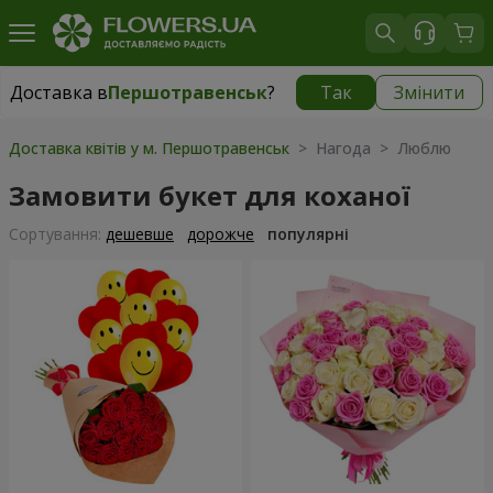
Доставка в
Першотравенськ
?
Так
Змінити
Доставка в
Першотравенськ
|
1334 грн
Доставка квітів у м. Першотравенськ
> Нагода > Люблю
Замовити букет для коханої
Сортування:
дешевше
дорожче
популярні