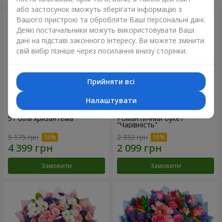
або застосунок зможуть зберігати інформацію з
Вашого пристрою та обробляти Ваші персональні дані.
Деякі постачальники можуть використовувати Ваші
дані на підставі законного інтересу. Ви можете змінити
свій вибір пізніше через посилання внизу сторінки.
Прийняти всі
Налаштувати
51 біла хризантема
Романтичний букет
"Чарівність"
5 175 грн
2 332 грн
Замовити
Замовити