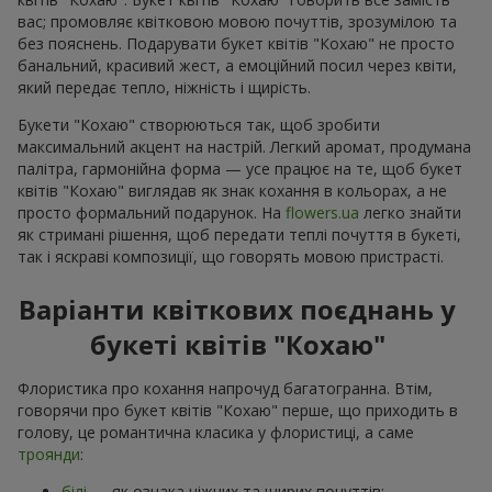
вас; промовляє квітковою мовою почуттів, зрозумілою та
без пояснень. Подарувати букет квітів "Кохаю" не просто
банальний, красивий жест, а емоційний посил через квіти,
який передає тепло, ніжність і щирість.
Букети "Кохаю" створюються так, щоб зробити
максимальний акцент на настрій. Легкий аромат, продумана
палітра, гармонійна форма — усе працює на те, щоб букет
квітів "Кохаю" виглядав як знак кохання в кольорах, а не
просто формальний подарунок. На
flowers.ua
легко знайти
як стримані рішення, щоб передати теплі почуття в букеті,
так і яскраві композиції, що говорять мовою пристрасті.
Варіанти квіткових поєднань у
букеті квітів "Кохаю"
Флористика про кохання напрочуд багатогранна. Втім,
говорячи про букет квітів "Кохаю" перше, що приходить в
голову, це романтична класика у флористиці, а саме
троянди
:
білі
— як ознака ніжних та щирих почуттів;