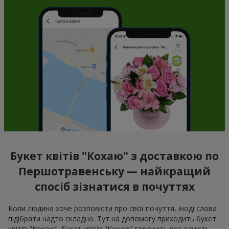
Букет квітів "Кохаю" з доставкою по
Першотравенську — найкращий
спосіб зізнатися в почуттях
Коли людина хоче розповісти про свої почуття, іноді слова
підібрати надто складно. Тут на допомогу приходить букет
квітів "Кохаю". Букет квітів "Кохаю" говорить все замість