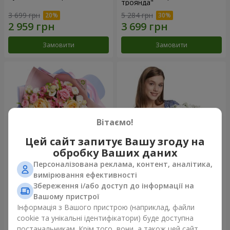
троянда"
3 699 грн
5 284 грн
Замовити
Замовити
Вітаємо!
Цей сайт запитує Вашу згоду на
обробку Ваших даних
Персоналізована реклама, контент, аналітика,
Букет "Казка мого життя"
Кошик "Янголятко"
вимірювання ефективності
Збереження і/або доступ до інформації на
2 332 грн
1 949 грн
Вашому пристрої
Інформація з Вашого пристрою (наприклад, файли
cookie та унікальні ідентифікатори) буде доступна
Замовити
Замовити
постачальникам. Крім того, вони, а також цей сайт