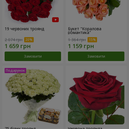
19 червоних троянд
Букет "Коралова
романтика"
2 074 грн
1 364 грн
Замовити
Замовити
75 білих троянд
Червона троянда