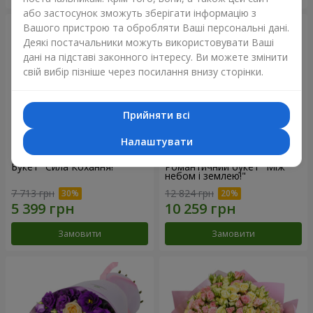
або застосунок зможуть зберігати інформацію з
Вашого пристрою та обробляти Ваші персональні дані.
Деякі постачальники можуть використовувати Ваші
дані на підставі законного інтересу. Ви можете змінити
свій вибір пізніше через посилання внизу сторінки.
Прийняти всі
Налаштувати
Букет "Сила Кохання!"
Романтичний букет "Між
небом і землею!"
7 713 грн
12 824 грн
Замовити
Замовити