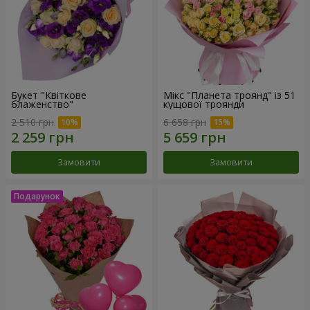
Букет "Квіткове
Мікс "Планета троянд" із 51
блаженство"
кущової троянди
2 510 грн
6 658 грн
Замовити
Замовити