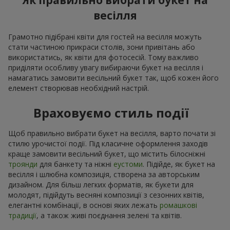
Як правильно вибрати букет на
весілля
Грамотно підібрані квіти для гостей на весілля можуть
стати частиною прикраси столів, зони привітань або
використатись, як квіти для фотосесій. Тому важливо
приділяти особливу увагу вибираючи букет на весілля і
намагатись замовити весільний букет так, щоб кожен його
елемент створював необхідний настрій.
Враховуємо стиль події
Щоб правильно вибрати букет на весілля, варто почати зі
стилю урочистої події. Під класичне оформлення заходів
краще замовити весільний букет, що містить білосніжні
троянди
для банкету та ніжні
еустоми
. Підійде, як букет на
весілля і шлюбна композиція, створена за авторським
дизайном. Для більш легких форматів, як букети для
молодят, підійдуть весняні композиції з сезонних квітів,
елегантні комбінації, в основі яких лежать
ромашкові
традиції
, а також живі поєднання зелені та квітів.