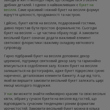
дрібних деталей. І однією з найважливіших є
букет на
весілля
. Саме красивий і ніжний букет на весілля формує
відчуття цілісності, продуманості та настрою.
І дійсно, букет квітів на весілля, подарований гостями,
давно перестав бути простою формальністю. Сьогодні
букет на весілля — це частина образу події. А замовити
весільний букет означає додати важливий елемент
святкової флористики і важливу складову квіткового
супроводу.
Гарно підібраний букет на весілля доповнює декор
церемонії, підтримує святковий декор залу та гармонійно
вписуються в оздоблення залу. Кожен букет на весілля
залишається на фотографіях, адже букет підкреслює сукню
нареченої, деталізовані елементи банкету. А ще від того,
який ви вирішите замовити весільний букет залежать щирі
емоції молодого подружжя.
У
нас
ви можете знайти неймовірно красиві та свіжі весільні
квіти, зібрані у сучасні букети на весілля від гостей, що
відповідають сучасним тенденціям і різним форматам
урочистостей. Замовити весільний букет можна в кілька