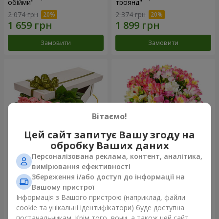
обійми"
троянд"
2 074 грн
2 374 грн
Замовити
Замовити
Вітаємо!
Цей сайт запитує Вашу згоду на
обробку Ваших даних
Персоналізована реклама, контент, аналітика,
Квіти в коробці "15 рожевих
Букет "Казка для двох!"
вимірювання ефективності
троянд"
Збереження і/або доступ до інформації на
2 540 грн
1 399 грн
Вашому пристрої
Інформація з Вашого пристрою (наприклад, файли
cookie та унікальні ідентифікатори) буде доступна
Замовити
Замовити
постачальникам. Крім того, вони, а також цей сайт