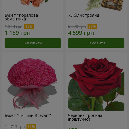
Букет "Коралова
75 білих троянд
романтика"
1 364 грн
6 570 грн
Замовити
Замовити
Букет "Ти - мій Всесвіт"
Червона троянда
(поштучно)
11 713 грн