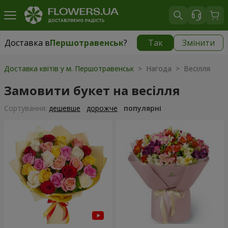
Доставка в
Першотравенськ
?
Так
Змінити
Доставка в
Першотравенськ
|
1334 грн
Доставка квітів у м. Першотравенськ
> Нагода > Весілля
Замовити букет на весілля
Сортування:
дешевше
дорожче
популярні