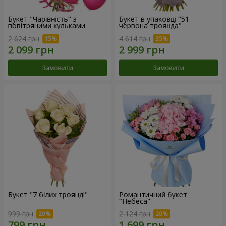
Букет "Чарівність" з
Букет в упаковці "51
повітряними кульками
червона троянда"
2 624 грн
4 614 грн
Замовити
Замовити
Букет "7 білих троянд!"
Романтичний букет
"Небеса"
999 грн
2 124 грн