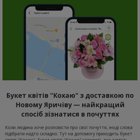
Букет квітів "Кохаю" з доставкою по
Новому Яричіву — найкращий
спосіб зізнатися в почуттях
Коли людина хоче розповісти про свої почуття, іноді слова
підібрати надто складно. Тут на допомогу приходить букет
квітів "Кохаю". Букет квітів "Кохаю" говорить все замість