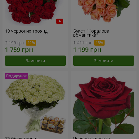
19 червоних троянд
Букет "Коралова
романтика"
2 199 грн
1 411 грн
Замовити
Замовити
75 білих троянд
Червона троянда