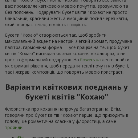
вас; промовляє квітковою мовою почуттів, зрозумілою та
без пояснень. Подарувати букет квітів "Кохаю" не просто
банальний, красивий жест, а емоційний посил через квіти,
який передає тепло, ніжність і щирість.
Букети "Кохаю" створюються так, щоб зробити
максимальний акцент на настрій. Легкий аромат, продумана
палітра, гармонійна форма — усе працює на те, щоб букет
квітів "Кохаю" виглядав як знак кохання в кольорах, а не
просто формальний подарунок. На
flowers.ua
легко знайти
як стримані рішення, щоб передати теплі почуття в букеті,
так і яскраві композиції, що говорять мовою пристрасті.
Варіанти квіткових поєднань у
букеті квітів "Кохаю"
Флористика про кохання напрочуд багатогранна. Втім,
говорячи про букет квітів "Кохаю" перше, що приходить в
голову, це романтична класика у флористиці, а саме
троянди
:
білі
— як ознака ніжних та щирих почуттів;