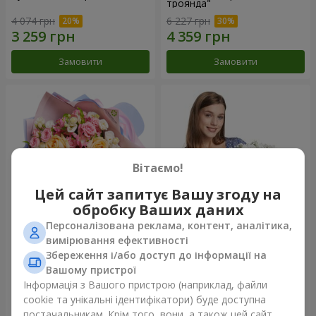
троянда"
4 074 грн
6 227 грн
Замовити
Замовити
Вітаємо!
Цей сайт запитує Вашу згоду на
обробку Ваших даних
Персоналізована реклама, контент, аналітика,
Букет "Казка мого життя"
Кошик "Янголятко"
вимірювання ефективності
Збереження і/або доступ до інформації на
2 443 грн
1 999 грн
Вашому пристрої
Інформація з Вашого пристрою (наприклад, файли
cookie та унікальні ідентифікатори) буде доступна
Замовити
Замовити
постачальникам. Крім того, вони, а також цей сайт