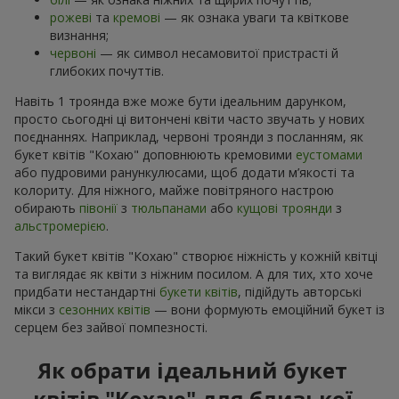
рожеві
та
кремові
— як ознака уваги та квіткове
визнання;
червоні
— як символ несамовитої пристрасті й
глибоких почуттів.
Навіть 1 троянда вже може бути ідеальним дарунком,
просто сьогодні ці витончені квіти часто звучать у нових
поєднаннях. Наприклад, червоні троянди з посланням, як
букет квітів "Кохаю" доповнюють кремовими
еустомами
або пудровими ранункулюсами, щоб додати м’якості та
колориту. Для ніжного, майже повітряного настрою
обирають
півонії
з
тюльпанами
або
кущові троянди
з
альстромерією
.
Такий букет квітів "Кохаю" створює ніжність у кожній квітці
та виглядає як квіти з ніжним посилом. А для тих, хто хоче
придбати нестандартні
букети квітів
, підійдуть авторські
мікси з
сезонних квітів
— вони формують емоційний букет із
серцем без зайвої помпезності.
Як обрати ідеальний букет
квітів "Кохаю" для близької