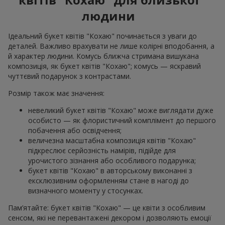
людини
Ідеальний букет квітів "Кохаю" починається з уваги до
деталей. Важливо врахувати не лише колірні вподобання, а
й характер людини. Комусь ближча стримана вишукана
композиція, як букет квітів "Кохаю"; комусь — яскравий
чуттєвий подарунок з контрастами.
Розмір також має значення:
невеликий букет квітів "Кохаю" може виглядати дуже
особисто — як флористичний комплімент до першого
побачення або освідчення;
величезна масштабна композиція квітів "Кохаю"
підкреслює серйозність намірів, підійде для
урочистого зізнання або особливого подарунка;
букет квітів "Кохаю" в авторському виконанні з
ексклюзивним оформленням стане в нагоді до
визначного моменту у стосунках.
Пам’ятайте: букет квітів "Кохаю" — це квіти з особливим
сенсом, які не перевантажені декором і дозволяють емоції