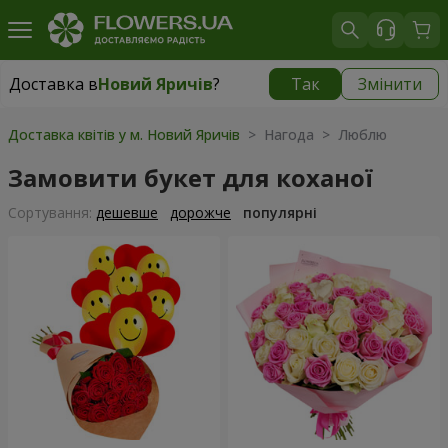
Доставка в
Новий Яричів
?
Так
Змінити
Доставка в
Новий Яричів
|
безкоштовно
Доставка квітів у м. Новий Яричів
> Нагода > Люблю
Замовити букет для коханої
Сортування:
дешевше
дорожче
популярні