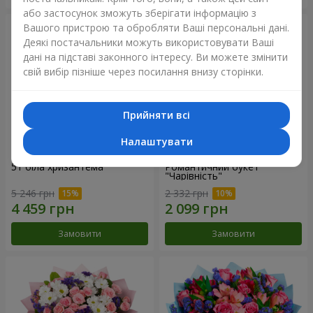
або застосунок зможуть зберігати інформацію з
Вашого пристрою та обробляти Ваші персональні дані.
Деякі постачальники можуть використовувати Ваші
дані на підставі законного інтересу. Ви можете змінити
свій вибір пізніше через посилання внизу сторінки.
Прийняти всі
Налаштувати
51 біла хризантема
Романтичний букет
"Чарівність"
5 246 грн
2 332 грн
Замовити
Замовити