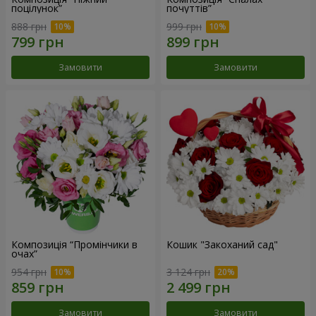
поцілунок”
почуттів”
888 грн
999 грн
Замовити
Замовити
Композиція “Промінчики в
Кошик "Закоханий сад"
очах”
954 грн
3 124 грн
Замовити
Замовити