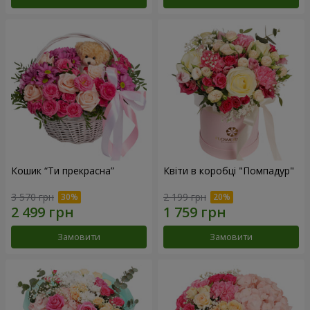
Кошик “Ти прекрасна”
Квіти в коробці "Помпадур"
3 570 грн
2 199 грн
Замовити
Замовити