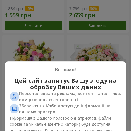
1 834 грн
3 799 грн
Замовити
Замовити
Вітаємо!
Цей сайт запитує Вашу згоду на
обробку Ваших даних
Персоналізована реклама, контент, аналітика,
Букет "Квіткове Selfie!"
Букет "Хрещатик"
вимірювання ефективності
Збереження і/або доступ до інформації на
2 234 грн
3 941 грн
Вашому пристрої
Інформація з Вашого пристрою (наприклад, файли
cookie та унікальні ідентифікатори) буде доступна
Замовити
Замовити
постачальникам. Крім того, вони, а також цей сайт