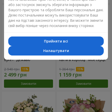
або застосунок зможуть зберігати інформацію з
Вашого пристрою та обробляти Ваші персональні дані.
Деякі постачальники можуть використовувати Ваші
дані на підставі законного інтересу. Ви можете змінити
свій вибір пізніше через посилання внизу сторінки.
Прийняти всі
Налаштувати
Букет "Дежавю"
Квіти в коробці "Моє серце"
2 940 грн
1 364 грн
Замовити
Замовити