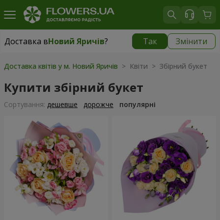
Доставка в
Новий Яричів
?
Так
Змінити
Доставка в
Новий Яричів
|
безкоштовно
Доставка квітів у м. Новий Яричів
> Квіти > Збірний букет
Купити збірний букет
Сортування:
дешевше
дорожче
популярні