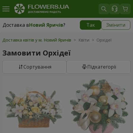
Доставка в
Новий Яричів
?
Так
Змінити
Доставка в
Новий Яричів
|
безкоштовно
Доставка квітів у м. Новий Яричів
> Квіти > Орхідеї
Замовити Орхідеї
Сортування
Підкатегорії