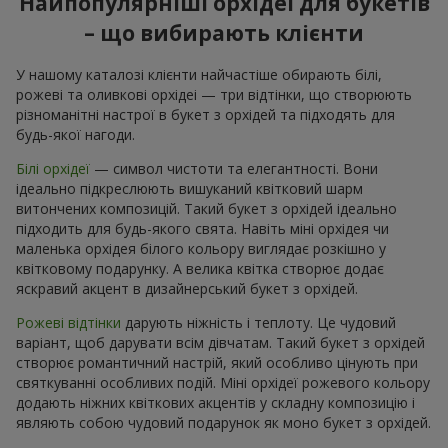
Найпопулярніші орхідеї для букетів
– що вибирають клієнти
У нашому каталозі клієнти найчастіше обирають білі,
рожеві та оливкові орхідеі — три відтінки, що створюють
різноманітні настрої в букет з орхідей та підходять для
будь-якої нагоди.
Білі орхідеї
— символ чистоти та елегантності. Вони
ідеально підкреслюють вишуканий квітковий шарм
витончених композицій. Такий букет з орхідей ідеально
підходить для будь-якого свята. Навіть міні орхідея чи
маленька орхідея білого кольору виглядає розкішно у
квітковому подарунку. А велика квітка створює додає
яскравий акцент в дизайнерський букет з орхідей.
Рожеві відтінки
дарують ніжність і теплоту. Це чудовий
варіант, щоб дарувати всім дівчатам. Такий букет з орхідей
створює романтичний настрій, який особливо цінують при
святкуванні особливих подій. Міні орхідеї рожевого кольору
додають ніжних квіткових акцентів у складну композицію і
являють собою чудовий подарунок як моно букет з орхідей.