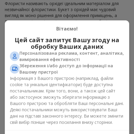
Флористи називають орхідеї ідеальним матеріалом для
незвичайної флористики. Букет з орхідей має чудовий
вигляд як моно рішення для оформлення приміщень, а
також як варіант міксу з іншими квітами, що зберігає свою
виразність у будь-якому форматі. Завдяки своїй структурі
Вітаємо!
орхідея дозволяє створювати композиції у класичному,
Цей сайт запитує Вашу згоду на
мінімалістичному або сучасному стилі. Букет з орхідей
виглядає ефектно як у камерних, так і в масштабних
обробку Ваших даних
роботах, а її розкішні суцвіття легко стають центральним
Персоналізована реклама, контент, аналітика,
елементом композиції букет з орхідей. Залежно від
вимірювання ефективності
оформлення і сорту рослин різниться на орхідеї ціна.
Збереження і/або доступ до інформації на
Зважайте на це перш ніж замовити букет з орхідей.
Вашому пристрої
Інформація з Вашого пристрою (наприклад, файли
Кому дарують орхідеї?
cookie та унікальні ідентифікатори) буде доступна
постачальникам. Крім того, вони, а також цей сайт
Букет з орхідей універсальний і може підійти будь-кому. Їх
або застосунок зможуть зберігати інформацію з
дарують
коханим жінками
,
мамі
,
дівчині
,
дружині
, сестрі,
Вашого пристрою та обробляти Ваші персональні дані.
подрузі,
колезі
або
бізнес-партнеру
. Сьогодні можна орхідеї
Деякі постачальники можуть використовувати Ваші
купити недорого, а тому шансів зробити бажаний
дані на підставі законного інтересу. Ви можете змінити
подарунок стає ще більше.
свій вибір пізніше через посилання внизу сторінки.
Букет з орхідей — ідеальна квіткова композиція для