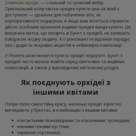
Оливкові орхідеї
— стильний та сучасний вибір.
Оригінальний колір квітки орхідея купити ціна за який є
доступною — ідеальна для побачення або, як
корпоративного подарунка. А якщо вам хочеться справити
дійсно особливе враження радимо орхідея ванда купити. Ця
вишукана квітка, що входить в букет з орхідей, не залишить
байдужою жодну людину. А її різноманіття відтінків порадує
око і додасть яскравих акцентів в неймовірні композиції.
У Flowers.ua ви можете купити орхідеї недорого. Букет з
орхідей часто можна знайти серед святкових та акційних
композицій, а також у відповідному квітковому розділі.
Як поєднують орхідеї з
іншими квітами
Попри свою самостійну красу, маленькі орхідеї ефектно
виглядають у букетах, в комбінаціях з іншими квітами:
елегантними піоновидними та класичними трояндами;
ніжними гілками еустоми;
чарівною гортензією;