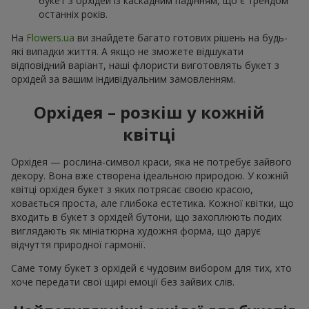
букет з орхідей із каскадним падінням, що є трендом
останніх років.
На
Flowers.ua
ви знайдете багато готових рішень на будь-
які випадки життя. А якщо не зможете відшукати
відповідний варіант, наші флористи виготовлять букет з
орхідей за вашим індивідуальним замовленням.
Орхідея – розкіш у кожній
квітці
Орхідея — рослина-символ краси, яка не потребує зайвого
декору. Вона вже створена ідеальною природою. У кожній
квітці орхідея букет з яких потрясає своєю красою,
ховається проста, але глибока естетика. Кожної квітки, що
входить в букет з орхідей бутони, що захоплюють подих
виглядають як мініатюрна художня форма, що дарує
відчуття природної гармонії.
Саме тому букет з орхідей є чудовим вибором для тих, хто
хоче передати свої щирі емоції без зайвих слів.