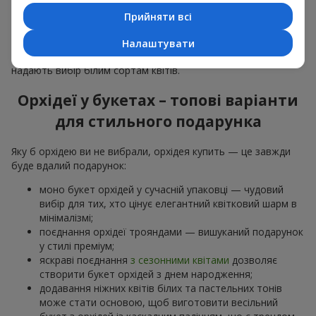
особливої події: річниць,
побачень
,
днів народження
та
Прийняти всі
навіть
бізнес-привітань
.
Для романтики обирають ніжну екзотику — букет з орхідей
Налаштувати
в рожевих та фіолетових тонах. Для
весільних букетів
надають вибір білим сортам квітів.
Орхідеї у букетах – топові варіанти
для стильного подарунка
Яку б орхідею ви не вибрали, орхідея купить — це завжди
буде вдалий подарунок:
моно букет орхідей у сучасній упаковці — чудовий
вибір для тих, хто цінує елегантний квітковий шарм в
мінімалізмі;
поєднання орхідеї трояндами — вишуканий подарунок
у стилі преміум;
яскраві поєднання
з сезонними квітами
дозволяє
створити букет орхідей з днем народження;
додавання ніжних квітів білих та пастельних тонів
може стати основою, щоб виготовити весільний