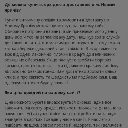
Де можна купить орхідею з доставкою в м. Новий
Яричів?
Купити витончену орхідію та замовити її доставку по
Новому Яричіву можна прямо тут, на нашому сайті.
Обирайте потрібний варіант, а ми привеземо його день у
день або чітко на заплановану дату. Наші кур'єри зі служби
доставки возять квіти максимально акуратно, тому кожна
квітка збереже ідеальний стан і свіжість. В асортименті є
все: від однієї лаконічної гілочки в крафті до величезних
розкішних оберемків. Якщо плануєте зробити сюрприз
таємно, просто скажіть — ми підпишемо красиву листівку
абсолютно безкоштовно. Вам достатньо зробити кілька
кліків, а про свіжість та швидкість ми подбаємо самі. Ваш
одержувач точно буде у захваті.
Яка ціна орхідей на вашому сайті?
Ціна кожного букета вираховується окремо, адже все
залежить від сорту орхідеї, кількості гілочок та фінального
пакування. Усі актуальні ціни на готові роботи ви завжди
знайдете в картках товарів у нас на сайті. У нас легко
підібрати як щось зовсім просте й недороге, так і величезні