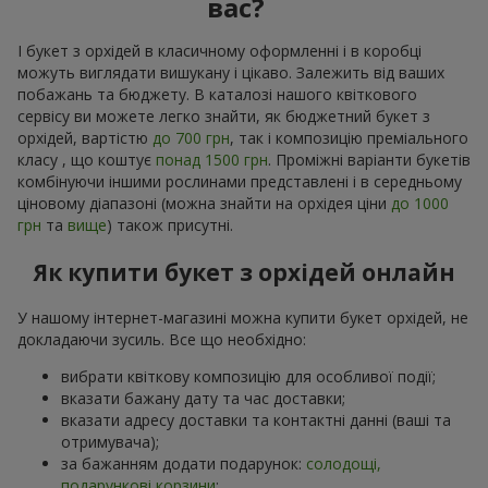
вас?
І букет з орхідей в класичному оформленні і в коробці
можуть виглядати вишукану і цікаво. Залежить від ваших
побажань та бюджету. В каталозі нашого квіткового
сервісу ви можете легко знайти, як бюджетний букет з
орхідей, вартістю
до 700 грн
, так і композицію преміального
класу , що коштує
понад 1500 грн
. Проміжні варіанти букетів
комбінуючи іншими рослинами представлені і в середньому
ціновому діапазоні (можна знайти на орхідея ціни
до 1000
грн
та
вище
) також присутні.
Як купити букет з орхідей онлайн
У нашому інтернет-магазині можна купити букет орхідей, не
докладаючи зусиль. Все що необхідно:
вибрати квіткову композицію для особливої події;
вказати бажану дату та час доставки;
вказати адресу доставки та контактні данні (ваші та
отримувача);
за бажанням додати подарунок:
солодощі,
подарункові корзини
;