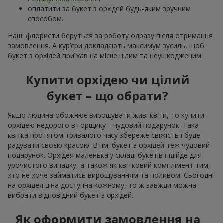
оплатити за букет з орхідей будь-яким зручним
способом.
Наші флористи беруться за роботу одразу після отримання
замовлення. А кур’єри докладають максимум зусиль, щоб
букет з орхідей приїхав на місце цілим та неушкодженим.
Купити орхідею чи цілий
букет – що обрати?
Якщо людина обожнює вирощувати живі квіти, то купити
орхідею недорого в горщику – чудовий подарунок. Така
квітка протягом тривалого часу збереже свіжість і буде
радувати своєю красою. Втім, букет з орхідей теж чудовий
подарунок. Орхідея маленька у складі букетів підійде для
урочистого випадку, а також як квітковий комплімент тим,
хто не хоче займатись вирощуванням та поливом. Сьогодні
на орхідея ціна доступна кожному, то ж завжди можна
вибрати відповідний букет з орхідей.
Як оформити замовлення на