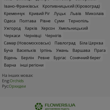
Івано-Франківськ
Кропивницький (Кіровоград)
Кременчук
Кривий Ріг
Луцьк
Львів
Миколаїв
Одеса
Полтава
Рівне
Суми
Тернопіль
Ужгород
Харків
Херсон
Хмельницький
Черкаси
Чернівці
Чернігів
Самар (Новомосковськ)
Павлоград
Біла Церква
Буча
Васильків
Ірпінь
Умань
Варшава
Прага
Відень
Берлін
Ревне
Бургас
Сонячний берег
Варна
інші регіони
На інших мовах:
Eng:
Orchids
Рус:
Орхидеи