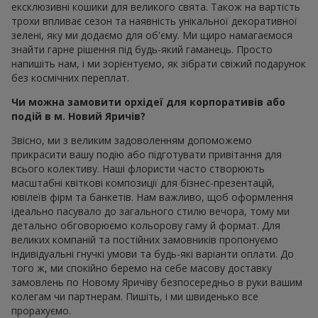
ексклюзивні кошики для великого свята. Також на вартість
трохи впливає сезон та наявність унікальної декоративної
зелені, яку ми додаємо для об'єму. Ми щиро намагаємося
знайти гарне рішення під будь-який гаманець. Просто
напишіть нам, і ми зорієнтуємо, як зібрати свіжий подарунок
без космічних переплат.
Чи можна замовити орхідеї для корпоративів або
подій в м. Новий Яричів?
Звісно, ми з великим задоволенням допоможемо
прикрасити вашу подію або підготувати привітання для
всього колективу. Наші флористи часто створюють
масштабні квіткові композиції для бізнес-презентацій,
ювілеїв фірм та банкетів. Нам важливо, щоб оформлення
ідеально пасувало до загального стилю вечора, тому ми
детально обговорюємо кольорову гаму й формат. Для
великих компаній та постійних замовників пропонуємо
індивідуальні гнучкі умови та будь-які варіанти оплати. До
того ж, ми спокійно беремо на себе масову доставку
замовлень по Новому Яричіву безпосередньо в руки вашим
колегам чи партнерам. Пишіть, і ми швиденько все
прорахуємо.