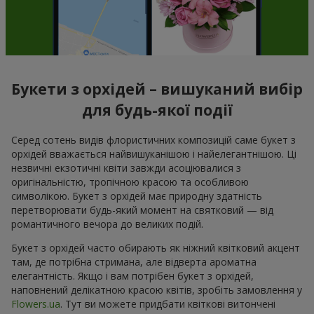
Букети з орхідей – вишуканий вибір
для будь-якої події
Серед сотень видів флористичних композицій саме букет з
орхідей вважається найвишуканішою і найелегантнішою. Ці
незвичні екзотичні квіти завжди асоціювалися з
оригінальністю, тропічною красою та особливою
символікою. Букет з орхідей має природну здатність
перетворювати будь-який момент на святковий — від
романтичного вечора до великих подій.
Букет з орхідей часто обирають як ніжний квітковий акцент
там, де потрібна стримана, але відверта ароматна
елегантність. Якщо і вам потрібен букет з орхідей,
наповнений делікатною красою квітів, зробіть замовлення у
Flowers.ua
. Тут ви можете придбати квіткові витончені