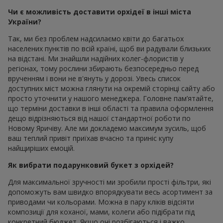
Чи є можливість доставити орхідеї в інші міста
України?
Так, ми без проблем надсилаємо квіти до багатьох
населених пунктів по всій країні, щоб ви радували близьких
на відстані. Ми знайшли надійних колег-флористів у
регіонах, тому рослини збирають безпосередньо перед
врученням і вони не в'януть у дорозі. Увесь список
доступних міст можна глянути на окремій сторінці сайту або
просто уточнити у нашого менеджера. Головне пам’ятайте,
що терміни доставки в інші області та правила оформлення
дещо відрізняються від нашої стандартної роботи по
Новому Яричіву. Але ми докладемо максимум зусиль, щоб
ваш теплий привіт приїхав вчасно та приніс купу
найщиріших емоцій.
Як вибрати подарунковий букет з орхідей?
Для максимальної зручності ми зробили прості фільтри, які
допоможуть вам швидко впорядкувати весь асортимент за
приводами чи кольорами. Можна в пару кліків відсіяти
композиції для коханої, мами, колеги або підібрати під
конкретний бюджет. Якщо очі розбігаються і важко