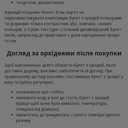
тендітною хризантемою.
Варіацій поєднань безліч. Втім, варто не
перенавантажувати композицію букет з орхідей кольорами
та формами. Кілька контрастних або, навпаки, схожих
кольорів; 2-3 різні текстури і стильний дизайнерський букет
квітів, наприклад до привітання з днем народження орхідеї
готов.
Догляд за орхідеями після покупки
Щоб максимально довго зберегти букет з орхідей, після
доставки додому, важливо забезпечити їй догляд. При
правильному догляді важливо, поставивши букет з орхідеї у
вазу потрібно регулярно:
оновлювати зріз стебел;
змінювати воду в вазі де стоїть букет з орхідей
(краще щоб вона була кімнатної температури,
очищена від домішок);
намагатись дотримуватись сталого температурного
режиму