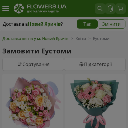
Доставка в
Новий Яричів
?
Так
Змінити
Доставка в
Новий Яричів
|
безкоштовно
Доставка квітів у м. Новий Яричів
> Квіти > Еустоми
Замовити Еустоми
Сортування
Підкатегорії