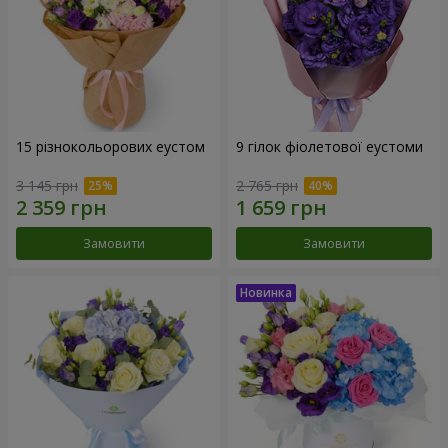
15 різнокольорових еустом
9 гілок фіолетової еустоми
3 145 грн
2 765 грн
Замовити
Замовити