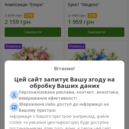
Композиція "Елора"
Букет "Модена"
2 879 грн
2 449 грн
Замовити
Замовити
Вітаємо!
Цей сайт запитує Вашу згоду на
обробку Ваших даних
Персоналізована реклама, контент, аналітика,
вимірювання ефективності
Збереження і/або доступ до інформації на
Букет "Piedmont"
Композиція "Сільвія"
Вашому пристрої
5 465 грн
3 513 грн
Інформація з Вашого пристрою (наприклад, файли
cookie та унікальні ідентифікатори) буде доступна
постачальникам. Крім того, вони, а також цей сайт