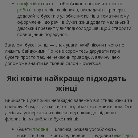
професійні свята
— обов’язково вітаючи
колег по
роботі
, партнерів, керівників, викладачів і тренерів,
додавайте букети з улюблених квітів в тематичному
оформленні; до речі, в букет жінці додати маленький
дамський презент у вигляді солодощів, щоб створити
повноцінний подарунок.
Загалом, букет жінці — знак уваги, який ніколи нікого не
лишить байдужими. То ж не соромтесь дарувати гарні
букети просто так, не чекаючи приводу. А влучну ідею
допоможе знайти квітковий салон Flowers.ua
Які квіти найкраще підходять
жінці
Вибирати букет жінці необхідно залежно від стилю жінки та
приводу. Втім, є такі квіти, які подобаються майже всім. Ось
декілька універсальних рішень від наших досвідчених
флористів, як вибрати букет жінці:
букети
троянд
— класика; рожеві уособлюють
ніжність, білі — чистоту, червоні — чудовий
букет для