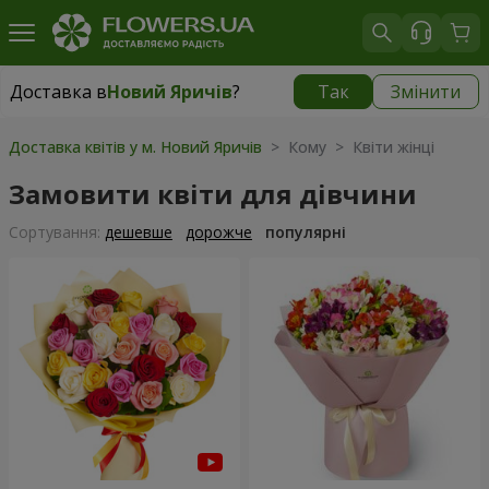
Доставка в
Новий Яричів
?
Так
Змінити
Доставка в
Новий Яричів
|
безкоштовно
Доставка квітів у м. Новий Яричів
> Кому > Квіти жінці
Замовити квіти для дівчини
Сортування:
дешевше
дорожче
популярні