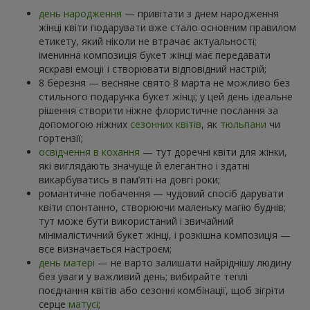
день народження
— привітати з днем народження
жінці квіти подарувати вже стало основним правилом
етикету, який ніколи не втрачає актуальності;
іменинна композиція букет жінці має передавати
яскраві емоції і створювати відповідний настрій;
8 березня — весняне свято 8 марта не можливо без
стильного подарунка букет жінці; у цей день ідеальне
рішення створити ніжне флористичне послання за
допомогою ніжних
сезонних квітів
, як
тюльпани
чи
гортензії;
освідчення в кохання
— тут доречні квіти для жінки,
які виглядають значуще й елегантно і здатні
викарбуватись в пам’яті на довгі роки;
романтичне побачення — чудовий спосіб дарувати
квіти спонтанно, створюючи маленьку магію буднів;
тут може бути використаний і звичайний
мінімалістичний букет жінці, і розкішна композиція —
все визначається настроєм;
день матері
— не варто залишати найріднішу людину
без уваги у важливий день; вибирайте теплі
поєднання квітів або сезонні комбінації, щоб зігріти
серце
матусі
;