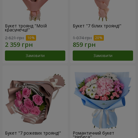
Букет троянд "Моїй
Букет "7 білих троянд!"
красунечці!"
2 621 грн
1 074 грн
Замовити
Замовити
Букет "7 рожевих троянд!"
Романтичний букет
"Небеса"