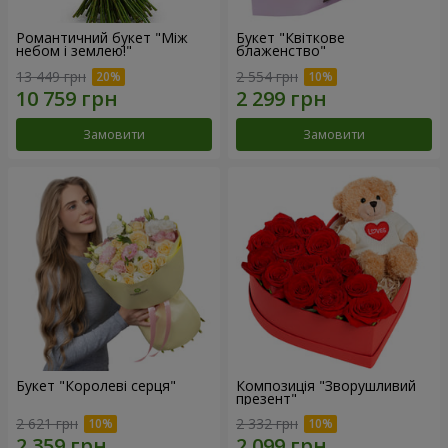
Романтичний букет "Між
Букет "Квіткове
небом і землею!"
блаженство"
13 449 грн
2 554 грн
Замовити
Замовити
Букет "Королеві серця"
Композиція "Зворушливий
презент"
2 621 грн
2 332 грн