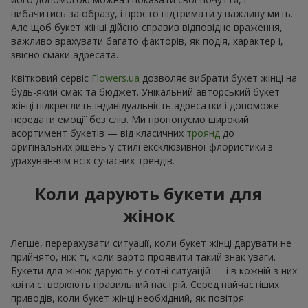
вибачитись за образу, і просто підтримати у важливу мить.
Але щоб букет жінці дійсно справив відповідне враження,
важливо врахувати багато факторів, як подія, характер і,
звісно смаки адресата.
Квітковий сервіс
Flowers.ua
дозволяє вибрати букет жінці на
будь-який смак та бюджет. Унікальний авторський букет
жінці підкреслить індивідуальність адресатки і допоможе
передати емоції без слів. Ми пропонуємо широкий
асортимент букетів — від класичних
троянд
до
оригінальних рішень у стилі ексклюзивної флористики з
урахуванням всіх сучасних трендів.
Коли дарують букети для
жінок
Легше, перерахувати ситуації, коли букет жінці дарувати не
прийнято, ніж ті, коли варто проявити такий знак уваги.
Букети для жінок дарують у сотні ситуацій — і в кожній з них
квіти створюють правильний настрій. Серед найчастіших
приводів, коли букет жінці необхідний, як повітря: