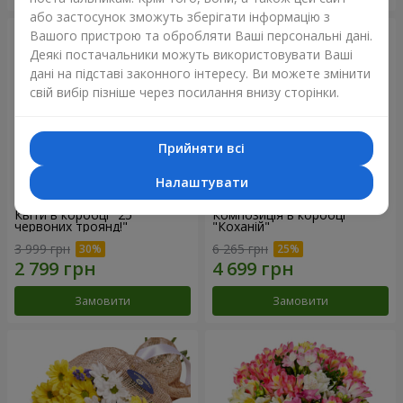
або застосунок зможуть зберігати інформацію з
Вашого пристрою та обробляти Ваші персональні дані.
Деякі постачальники можуть використовувати Ваші
дані на підставі законного інтересу. Ви можете змінити
свій вибір пізніше через посилання внизу сторінки.
Прийняти всі
Налаштувати
Квіти в коробці "25
Композиція в коробці
червоних троянд!"
"Коханій"
3 999 грн
6 265 грн
Замовити
Замовити