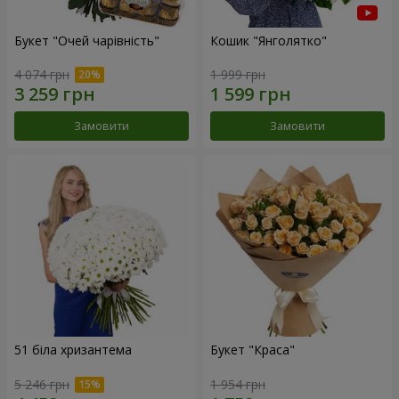
Букет "Очей чарівність"
Кошик "Янголятко"
4 074 грн
1 999 грн
Замовити
Замовити
51 біла хризантема
Букет "Краса"
5 246 грн
1 954 грн