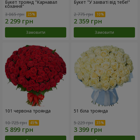
Букет троянд "Карнавал
Букет "У захваті від тебе!"
кохання"
3 065 грн
2 775 грн
Замовити
Замовити
101 червона троянда
51 біла троянда
10 725 грн
5 229 грн