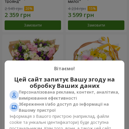
троянд"
милої"
2 949 грн
4 234 грн
Замовити
Замовити
Вітаємо!
Цей сайт запитує Вашу згоду на
обробку Ваших даних
Персоналізована реклама, контент, аналітика,
15 різнокольорових еустом
Кошик "Сонечко"
вимірювання ефективності
Збереження і/або доступ до інформації на
3 145 грн
1 732 грн
Вашому пристрої
Інформація з Вашого пристрою (наприклад, файли
cookie та унікальні ідентифікатори) буде доступна
Замовити
Замовити
постачальникам. Крім того, вони, а також цей сайт