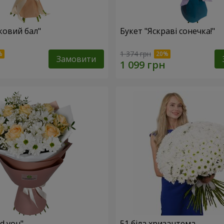
ковий бал"
Букет "Яскраві сонечка!"
1 374 грн
Замовити
ed you"
51 біла хризантема