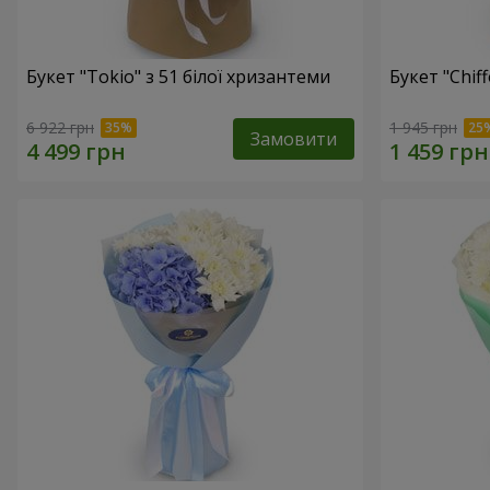
Букет "Tokio" з 51 білої хризантеми
Букет "Chif
6 922 грн
1 945 грн
Замовити