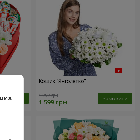
сь!"
Кошик "Янголятко"
1 999 грн
аших
Замовити
Замовити