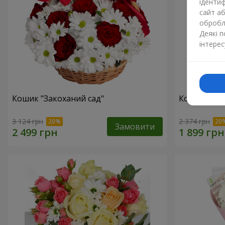
ідентиф
сайт а
обробля
Деякі 
інтерес
Кошик "Закоханий сад"
Композиція 
3 124 грн
2 374 грн
Замовити