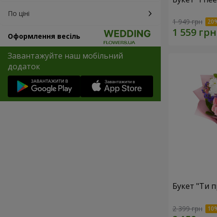
По ціні
1 949 грн
Оформлення весіль
Завантажуйте наш мобільний
додаток
Букет "Ти п
2 399 грн