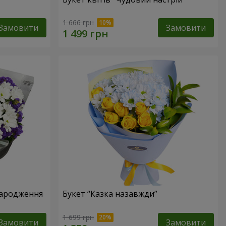
1 666 грн
Замовити
Замовити
народження
Букет “Казка назавжди”
1 699 грн
Замовити
Замовити