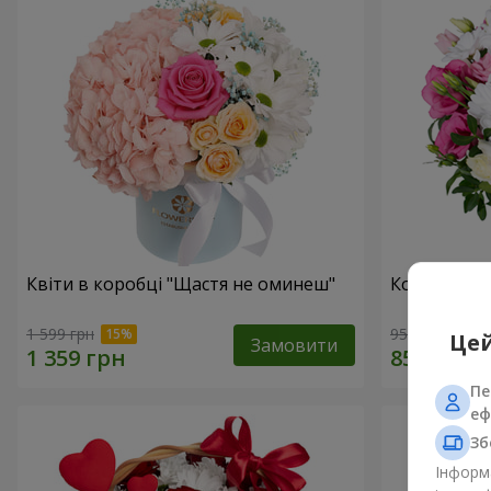
Квіти в коробці "Щастя не оминеш"
Композиція
1 599 грн
954 грн
Цей
Замовити
Пе
еф
Зб
Інформа