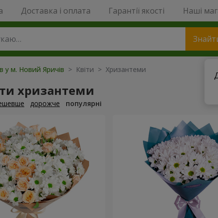
a
Доставка і оплата
Гарантії якості
Наші ма
Знайт
ів у м. Новий Яричів
> Квіти > Хризантеми
ти хризантеми
ешевше
дорожче
популярні