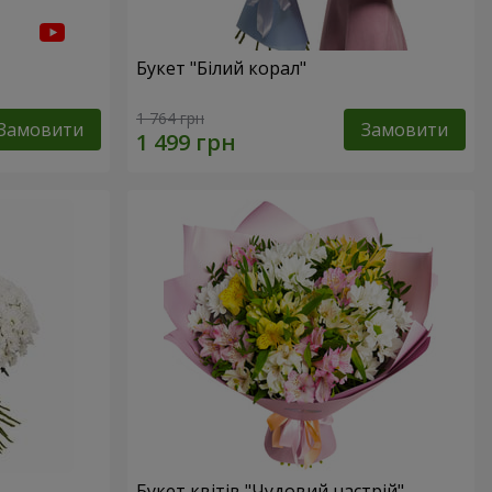
Букет "Білий корал"
1 764 грн
Замовити
Замовити
Букет квітів "Чудовий настрій"