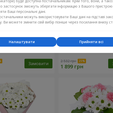
ікатори) буде доступна постачальникам. Крім того, вони, а тако
бо застосунок зможуть зберігати інформацію з Вашого пристрою
ти Ваші персональні дані.
постачальники можуть використовувати Ваші дані на підставі зак
у. Ви можете змінити свій вибір пізніше через посилання внизу ст
Налаштувати
Прийняти всі
"Charlotte"
Букет "Безе" з 15 білих хр
2 532 грн
Замовити