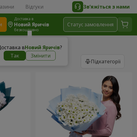
газини
Відгуки
Зв’яжіться з нами
Доставка в
и
Новий Яричів
Статус замовлення
безкоштовно
Доставка в
Новий Яричів
?
Так
Змінити
Підкатегорії