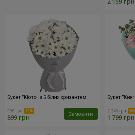
Букет "Кіото" з 5 білих хризантем
Букет "Княг
999 грн
2 249 грн
Замовити