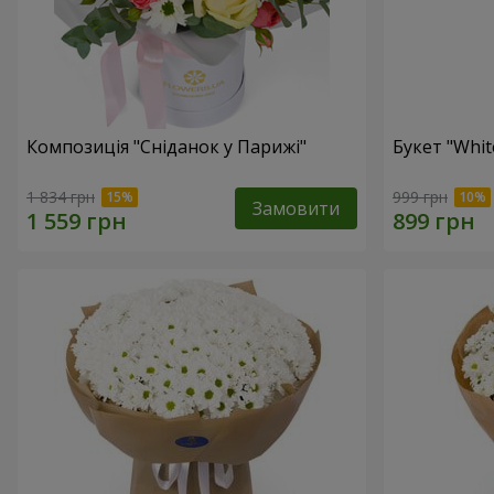
Композиція "Сніданок у Парижі"
Букет "Whit
1 834 грн
999 грн
Замовити