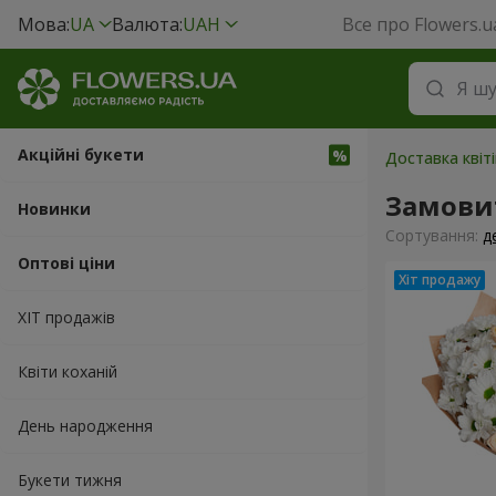
Мова:
UA
Валюта:
UAH
Все про Flowers.u
Акційні букети
Доставка квіт
Замови
Новинки
Сортування:
д
Оптові ціни
ХІТ продажів
Квіти коханій
День народження
Букети тижня