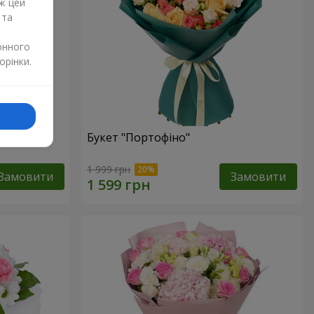
ж цей
 та
онного
орінки.
изантем
Букет "Портофіно"
1 999 грн
Замовити
Замовити