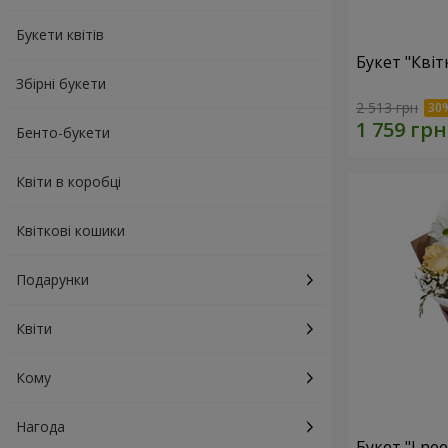
Букети квітів
Букет "Квіт
Збірні букети
2 513 грн
Бенто-букети
Квіти в коробці
Квіткові кошики
Подарунки
Квіти
Кому
Нагода
Букет "I ne