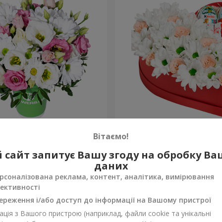
 “Промінчики в очах”
Квіти в коробці "Посміхни
Вітаємо!
2 124 грн
 сайт запитує Вашу згоду на обробку В
Замовити
даних
рсоналізована реклама, контент, аналітика, вимірювання
ективності
ереження і/або доступ до інформації на Вашому пристрої
ція з Вашого пристрою (наприклад, файли cookie та унікальні