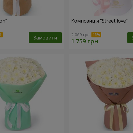
fon"
Композиція "Street love"
2 069 грн
Замовити