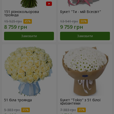
151 різнокольорова
Букет "Ти - мій Всесвіт"
троянда
15 925 грн
13 941 грн
Замовити
Замовити
51 біла троянда
Букет "Tokio" з 51 білої
хризантеми
5 383 грн
7 383 грн