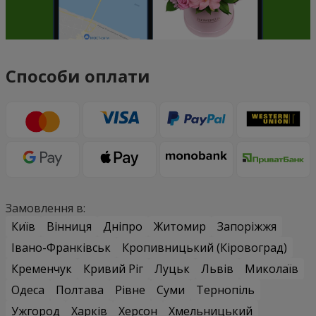
Способи оплати
Замовлення в:
Київ
Вінниця
Дніпро
Житомир
Запоріжжя
Івано-Франківськ
Кропивницький (Кіровоград)
Кременчук
Кривий Ріг
Луцьк
Львів
Миколаїв
Одеса
Полтава
Рівне
Суми
Тернопіль
Ужгород
Харків
Херсон
Хмельницький