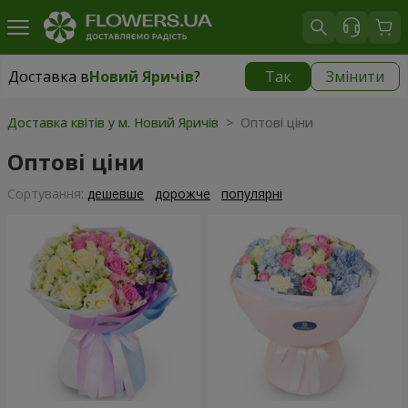
Доставка в
Новий Яричів
?
Так
Змінити
Доставка в
Новий Яричів
|
безкоштовно
Доставка квітів у м. Новий Яричів
> Оптові ціни
Оптові ціни
Сортування:
дешевше
дорожче
популярні