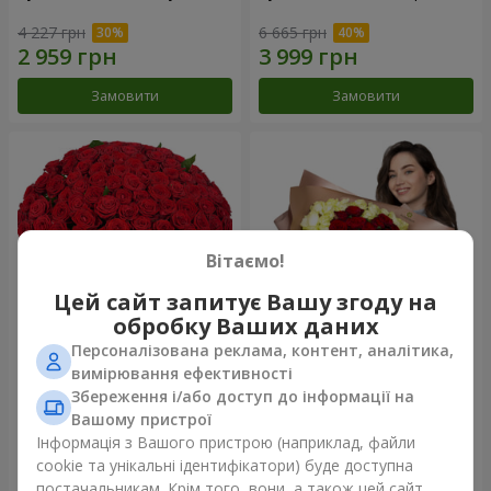
4 227 грн
6 665 грн
Замовити
Замовити
Вітаємо!
Цей сайт запитує Вашу згоду на
обробку Ваших даних
Персоналізована реклама, контент, аналітика,
101 червона троянда
Букет "Серце - серцю"
вимірювання ефективності
Збереження і/або доступ до інформації на
11 380 грн
6 165 грн
Вашому пристрої
Інформація з Вашого пристрою (наприклад, файли
cookie та унікальні ідентифікатори) буде доступна
Замовити
Замовити
постачальникам. Крім того, вони, а також цей сайт