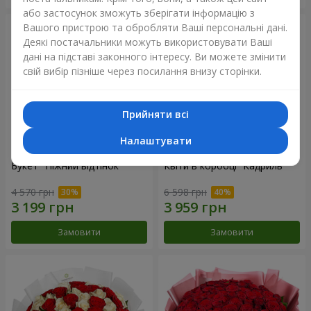
або застосунок зможуть зберігати інформацію з
Вашого пристрою та обробляти Ваші персональні дані.
Деякі постачальники можуть використовувати Ваші
дані на підставі законного інтересу. Ви можете змінити
свій вибір пізніше через посилання внизу сторінки.
Прийняти всі
Налаштувати
Букет "Ніжний відтінок"
Квіти в коробці “Кадриль”
4 570 грн
6 598 грн
Замовити
Замовити