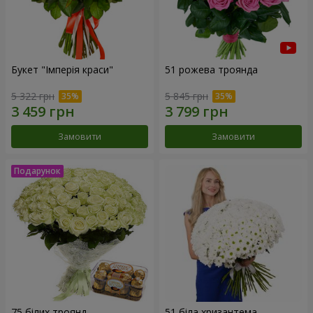
Букет "Імперія краси"
51 рожева троянда
5 322 грн
5 845 грн
Замовити
Замовити
75 білих троянд
51 біла хризантема