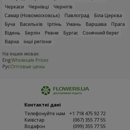
Черкаси
Чернівці
Чернігів
Самар (Новомосковськ)
Павлоград
Біла Церква
Буча
Васильків
Ірпінь
Умань
Варшава
Прага
Відень
Берлін
Ревне
Бургас
Сонячний берег
Варна
інші регіони
На інших мовах:
Eng:
Wholesale Prices
Рус:
Оптовые цены
Контактні дані
Телефонуйте нам
+1 718 475 92 72
Київстар
(067) 355 77 55
Водафон
(099) 355 77 55