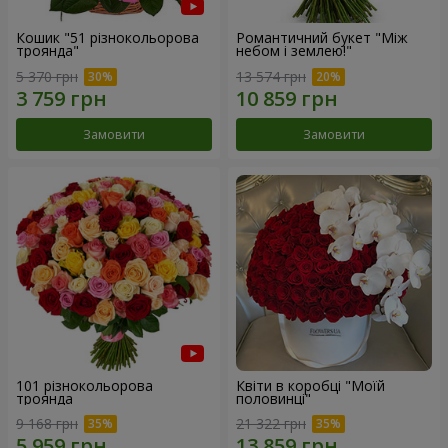
Кошик "51 різнокольорова
Романтичний букет "Між
троянда"
небом і землею!"
5 370 грн
13 574 грн
Замовити
Замовити
101 різнокольорова
Квіти в коробці "Моїй
троянда
половинці"
9 168 грн
21 322 грн