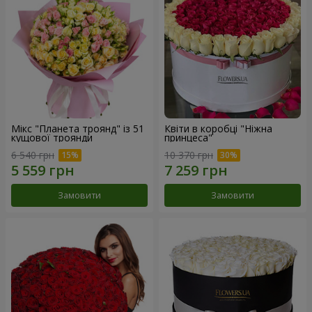
Мікс "Планета троянд" із 51
Квіти в коробці "Ніжна
кущової троянди
принцеса"
6 540 грн
10 370 грн
Замовити
Замовити