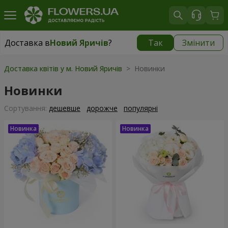
Доставка в
Новий Яричів
?
Так
Змінити
Доставка в
Новий Яричів
|
безкоштовно
Доставка квітів у м. Новий Яричів
> Новинки
Новинки
Сортування:
дешевше
дорожче
популярні