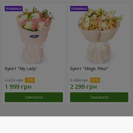
Букет "My Lady"
Букет "Magic Fleur"
2 221 грн
3 284 грн
Замовити
Замовити
Наші досягнення