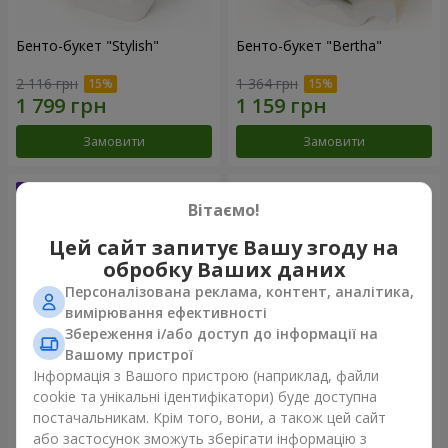
Бенто-букет "Stylish"
Бенто-букет "Bertha"
2 116 грн
1 364 грн
Замовити
Замовити
Вітаємо!
Цей сайт запитує Вашу згоду на
обробку Ваших даних
Персоналізована реклама, контент, аналітика,
вимірювання ефективності
Збереження і/або доступ до інформації на
Вашому пристрої
Інформація з Вашого пристрою (наприклад, файли
Букет "Kamaliya"
Букет "Moon Dance"
cookie та унікальні ідентифікатори) буде доступна
постачальникам. Крім того, вони, а також цей сайт
3 199 грн
2 513 грн
або застосунок зможуть зберігати інформацію з