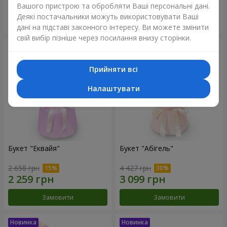
Вашого пристрою та обробляти Ваші персональні дані.
Деякі постачальники можуть використовувати Ваші
Замовити
Замовити
дані на підставі законного інтересу. Ви можете змінити
свій вибір пізніше через посилання внизу сторінки.
Прийняти всі
Налаштувати
Букет "Еквайя"
Букет "Абігель"
2 658 грн
4 427 грн
Замовити
Замовити