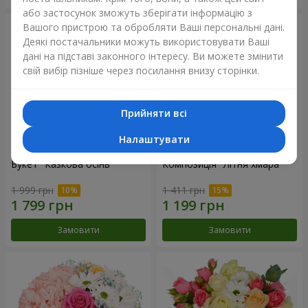
або застосунок зможуть зберігати інформацію з
Вашого пристрою та обробляти Ваші персональні дані.
Деякі постачальники можуть використовувати Ваші
дані на підставі законного інтересу. Ви можете змінити
свій вибір пізніше через посилання внизу сторінки.
Прийняти всі
Налаштувати
Букет "Казкова осінь"
Композиція "Літня хмара"
1 999 грн
1 411 грн
Замовити
Замовити