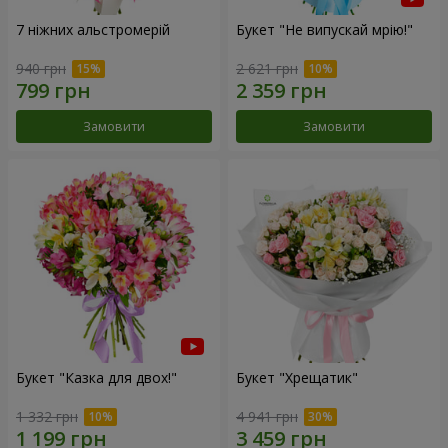
7 ніжних альстромерій
Букет "Не випускай мрію!"
940 грн
2 621 грн
Замовити
Замовити
Букет "Казка для двох!"
Букет "Хрещатик"
1 332 грн
4 941 грн