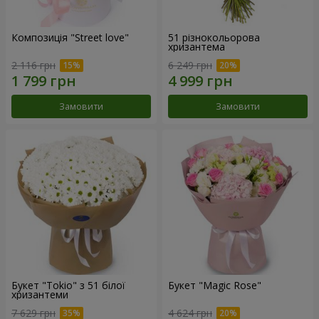
Композиція "Street love"
51 різнокольорова
хризантема
2 116 грн
6 249 грн
Замовити
Замовити
Букет "Tokio" з 51 білої
Букет "Magic Rose"
хризантеми
7 629 грн
4 624 грн