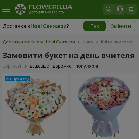
Доставка в
Нові Санжари
?
Так
Змінити
Доставка в
Нові Санжари
|
537 грн
Доставка квітів у м. Нові Санжари
> Кому > Квіти вчителю
Замовити букет на день вчителя
Сортування:
дешевше
дорожче
популярні