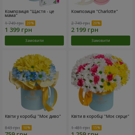
Композиція "Щастя - це
Композиція "Charlotte"
мама"
1 749 грн
2 749 грн
Замовити
Замовити
Квіти у коробці "Моє диво"
Квіти в коробці "Моє серце"
843 грн
1 481 грн