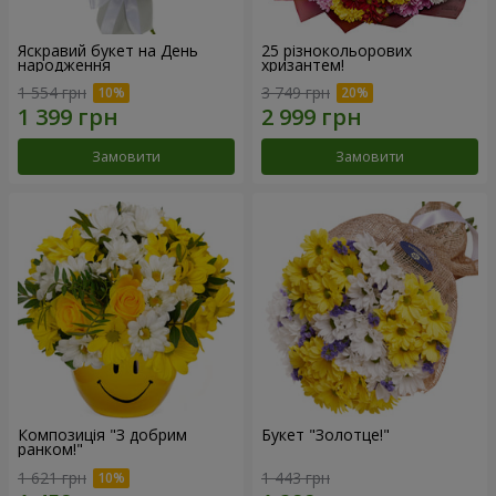
Яскравий букет на День
25 різнокольорових
народження
хризантем!
1 554 грн
3 749 грн
Замовити
Замовити
Композиція "З добрим
Букет "Золотце!"
ранком!"
1 621 грн
1 443 грн