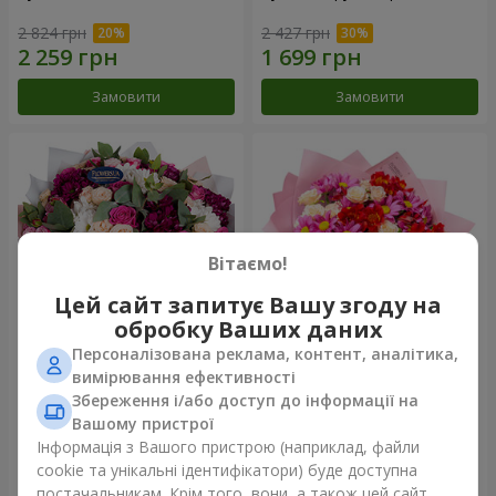
2 824 грн
2 427 грн
Замовити
Замовити
Вітаємо!
Цей сайт запитує Вашу згоду на
обробку Ваших даних
Персоналізована реклама, контент, аналітика,
Букет "Все для тебе ...!"
Букет "Ніжне кохання"
вимірювання ефективності
Збереження і/або доступ до інформації на
6 624 грн
1 621 грн
Вашому пристрої
Інформація з Вашого пристрою (наприклад, файли
cookie та унікальні ідентифікатори) буде доступна
Замовити
Замовити
постачальникам. Крім того, вони, а також цей сайт