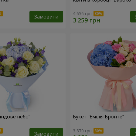
4 656 грн
Замовити
андове небо"
Букет "Емілія Бронте"
3 370 грн
Замовити