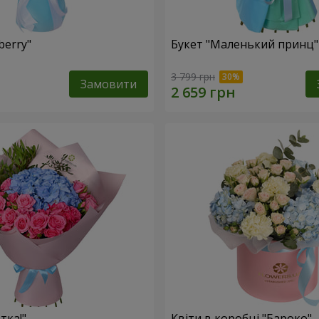
berry"
Букет "Маленький принц"
3 799 грн
Замовити
тка!"
Квіти в коробці "Бароко"