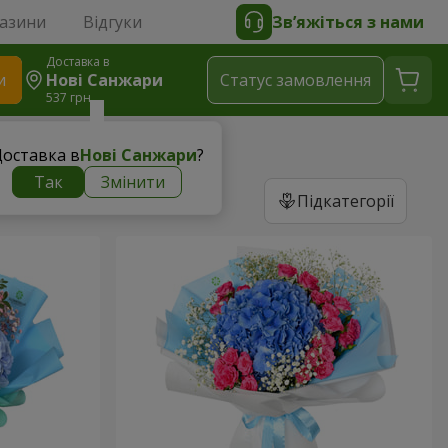
газини
Відгуки
Зв’яжіться з нами
Доставка в
и
Нові Санжари
Статус замовлення
537 грн
оставка в
Нові Санжари
?
Так
Змінити
Підкатегорії