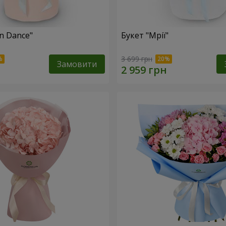
n Dance"
Букет "Мрії"
3 699 грн
Замовити