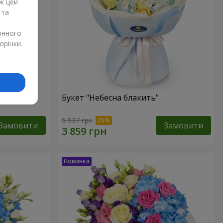
ж цей
 та
онного
орінки.
Букет "Небесна блакить"
5 937 грн
Замовити
Замовити