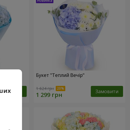
Букет "Теплий Вечір"
1 624 грн
аших
Замовити
Замовити