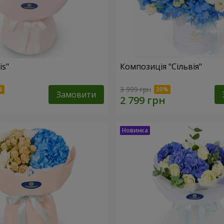
is"
Композиція "Сільвія"
3 999 грн
Замовити