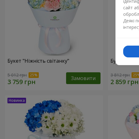
ідентиф
сайт а
обробля
Деякі 
інтерес
Букет "Ніжність світанку"
Букет "Нат
5 012 грн
3 812 грн
Замовити