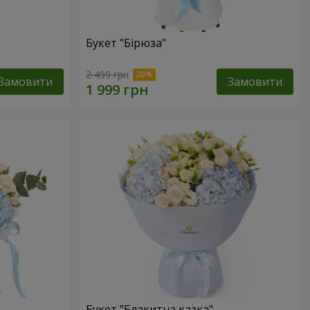
Букет "Бірюза"
2 499 грн
Замовити
Замовити
Букет "Блакитна казка"