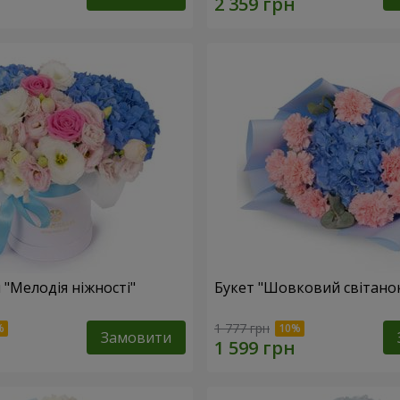
 "Мелодія ніжності"
Букет "Шовковий світано
1 777 грн
Замовити