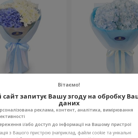
сть моя"
Букет "Blue ball"
Вітаємо!
3 999 грн
 сайт запитує Вашу згоду на обробку В
Замовити
даних
рсоналізована реклама, контент, аналітика, вимірювання
ективності
ереження і/або доступ до інформації на Вашому пристрої
ція з Вашого пристрою (наприклад, файли cookie та унікальні