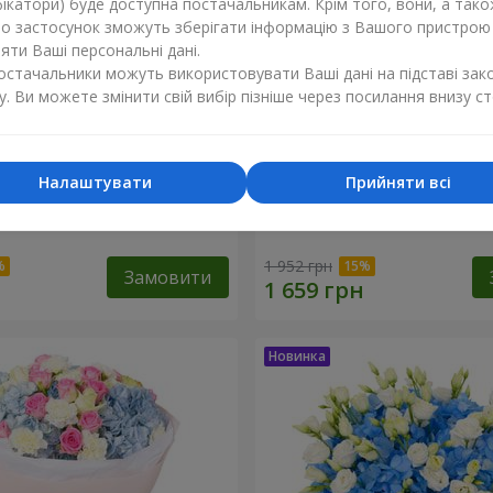
ікатори) буде доступна постачальникам. Крім того, вони, а тако
бо застосунок зможуть зберігати інформацію з Вашого пристрою
ти Ваші персональні дані.
постачальники можуть використовувати Ваші дані на підставі зак
у. Ви можете змінити свій вибір пізніше через посилання внизу ст
Налаштувати
Прийняти всі
хнення синяви"
Букет "Ранок"
1 952 грн
Замовити