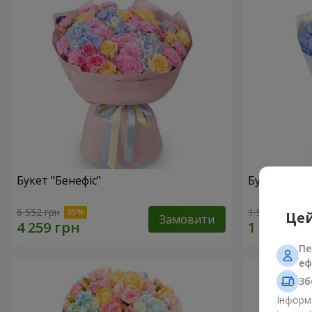
Букет "Бенефіс"
Букет "Раді
6 552 грн
1 528 грн
Цей
Замовити
Пе
еф
Зб
Інформа