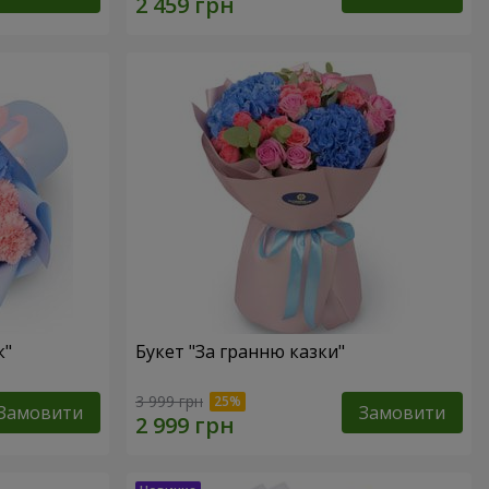
к"
Букет "За гранню казки"
3 999 грн
Замовити
Замовити