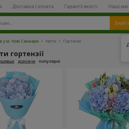
a
Доставка і оплата
Гарантії якості
Наші ма
Знайт
ів у м. Нові Санжари
> Квіти > Гортензії
Д
и гортензії
ешевше
дорожче
популярні