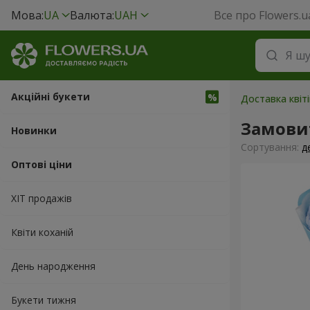
Мова:
UA
Валюта:
UAH
Все про Flowers.u
Акційні букети
Доставка квіт
Замовит
Новинки
Сортування:
д
Оптові ціни
ХІТ продажів
Квіти коханій
День народження
Букети тижня