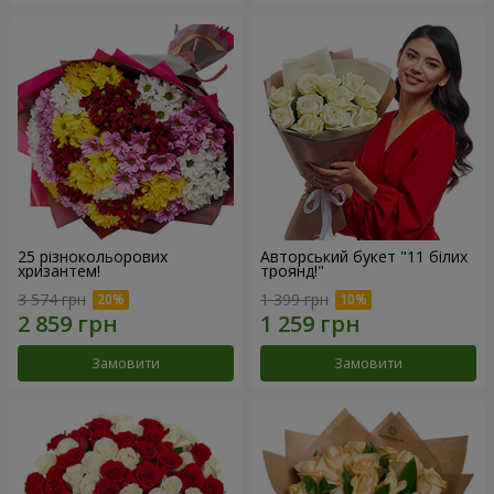
25 різнокольорових
Авторський букет "11 білих
хризантем!
троянд!"
3 574 грн
1 399 грн
Замовити
Замовити