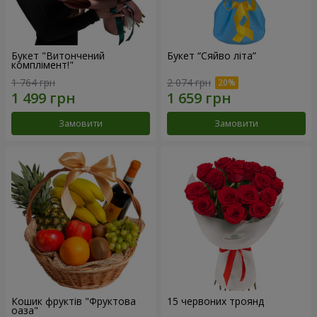
Букет "Витончений
Букет “Сяйво літа”
комплімент!"
1 764 грн
2 074 грн
Замовити
Замовити
Кошик фруктів "Фруктова
15 червоних троянд
оаза"