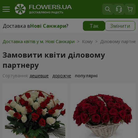
Доставка в
Нові Санжари
?
Так
Змінити
Доставка в
Нові Санжари
|
537 грн
Доставка квітів у м. Нові Санжари
> Кому > Діловому партне
Замовити квіти діловому
партнеру
Сортування:
дешевше
дорожче
популярні