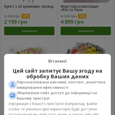
Букет з 25 кремових троянд
Фруктова композиція
«Коста-Ріка»
2 749 грн
8 165 грн
Замовити
Замовити
Вітаємо!
Цей сайт запитує Вашу згоду на
обробку Ваших даних
Персоналізована реклама, контент, аналітика,
вимірювання ефективності
Збереження і/або доступ до інформації на
Букет "Хрещатик"
Букет "Ми та літо"
Вашому пристрої
Інформація з Вашого пристрою (наприклад, файли
4 856 грн
1 843 грн
cookie та унікальні ідентифікатори) буде доступна
постачальникам. Крім того, вони, а також цей сайт