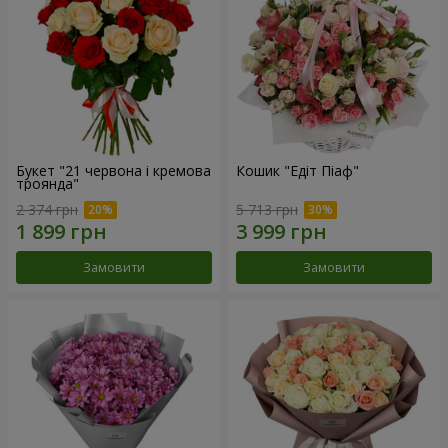
Букет "21 червона і кремова
Кошик "Едіт Піаф"
троянда"
2 374 грн
5 713 грн
Замовити
Замовити