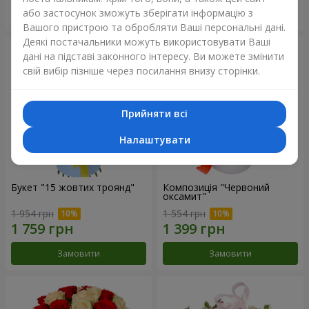
або застосунок зможуть зберігати інформацію з
Замовити
Замовити
Вашого пристрою та обробляти Ваші персональні дані.
Деякі постачальники можуть використовувати Ваші
дані на підставі законного інтересу. Ви можете змінити
свій вибір пізніше через посилання внизу сторінки.
Прийняти всі
Налаштувати
Букет "15 жовтих троянд"
Композиція "Червоний
оксамит"
1 954 грн
1 554 грн
Замовити
Замовити