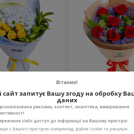
ка назавжди”
Букет “Солодке бажання”
Вітаємо!
1 856 грн
 сайт запитує Вашу згоду на обробку В
Замовити
даних
рсоналізована реклама, контент, аналітика, вимірювання
ективності
ереження і/або доступ до інформації на Вашому пристрої
ція з Вашого пристрою (наприклад, файли cookie та унікальні