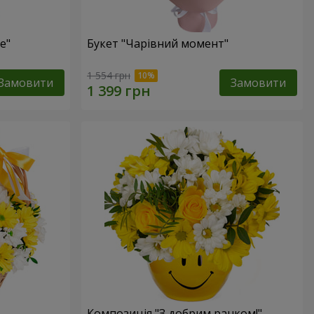
е"
Букет "Чарівний момент"
1 554 грн
Замовити
Замовити
Композиція "З добрим ранком!"