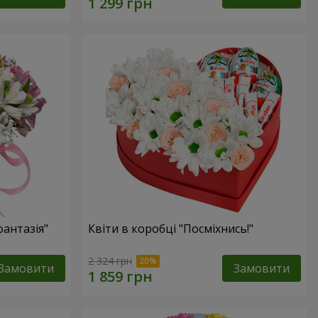
фантазія"
Квіти в коробці "Посміхнись!"
2 324 грн
Замовити
Замовити