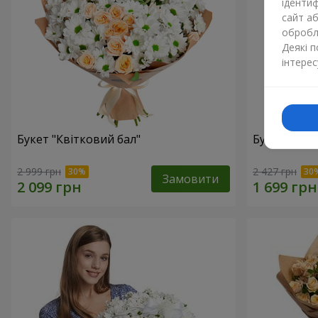
ідентиф
сайт а
обробля
Деякі 
інтерес
Букет "Квітковий бал"
Букет "Світ
2 999 грн
2 427 грн
Замовити