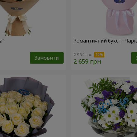
а"
Романтичний букет "Чарів
2 954 грн
Замовити