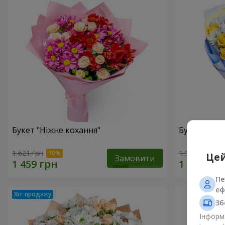
Букет "Ніжне кохання"
Букет “Каз
1 621 грн
1 949 грн
Цей
Замовити
Пе
еф
Зб
Інформа