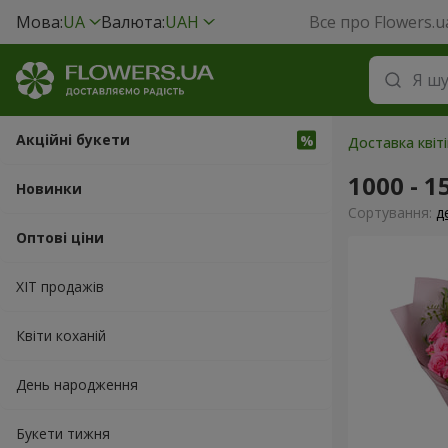
Мова:
UA
Валюта:
UAH
Все про Flowers.u
Акційні букети
Доставка квіт
1000 - 1
Новинки
Сортування:
д
Оптові ціни
ХІТ продажів
Квіти коханій
День народження
Букети тижня