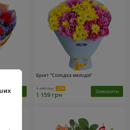
Букет "Солодка мелодія"
1 449 грн
аших
Замовити
Замовити