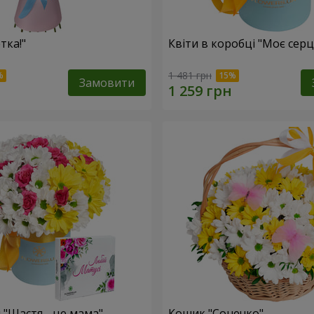
тка!"
Квіти в коробці "Моє серц
1 481 грн
Замовити
 "Щастя - це мама"
Кошик "Сонечко"