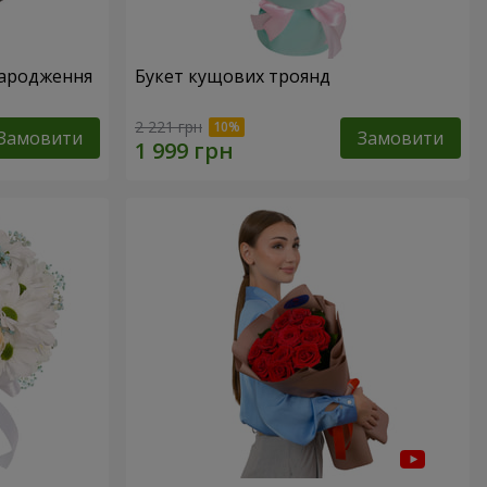
народження
Букет кущових троянд
2 221 грн
Замовити
Замовити