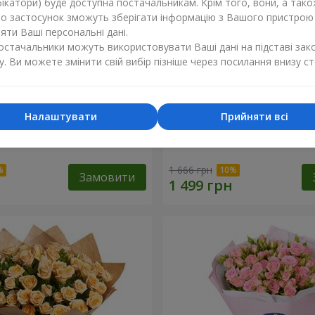
ікатори) буде доступна постачальникам. Крім того, вони, а тако
бо застосунок зможуть зберігати інформацію з Вашого пристрою
ти Ваші персональні дані.
постачальники можуть використовувати Ваші дані на підставі зак
у. Ви можете змінити свій вибір пізніше через посилання внизу ст
Налаштувати
Прийняти всі
 починається з мами"
Букет "Лісова німфа"
1 666 грн
Замовити