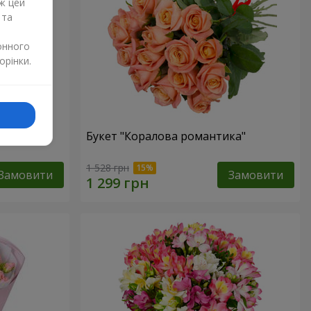
ж цей
 та
онного
орінки.
Букет "Коралова романтика"
1 528 грн
Замовити
Замовити