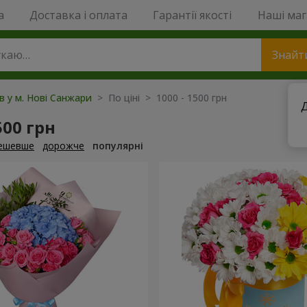
a
Доставка і оплата
Гарантії якості
Наші ма
Знайт
ів у м. Нові Санжари
> По ціні > 1000 - 1500 грн
Д
500 грн
ешевше
дорожче
популярні