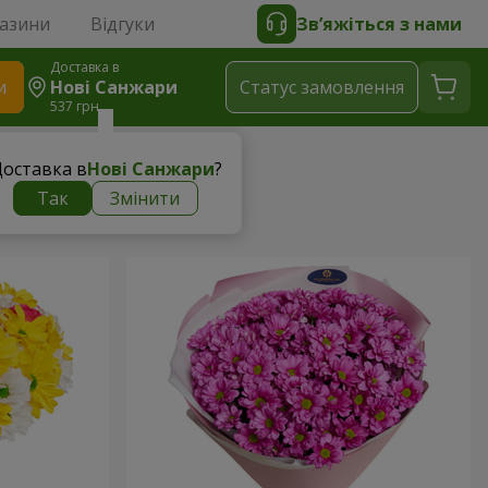
газини
Відгуки
Зв’яжіться з нами
Доставка в
и
Нові Санжари
Статус замовлення
537 грн
оставка в
Нові Санжари
?
Так
Змінити