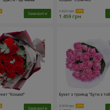
1 621 грн
Замовити
укет "Кохаю!"
Букет з троянд "Бути з то
2 374 грн
Замовити