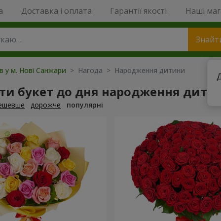
a
Доставка і оплата
Гарантії якості
Наші ма
Знайт
ів у м. Нові Санжари
> Нагода > Народження дитини
Д
ти букет до дня народження дити
ешевше
дорожче
популярні