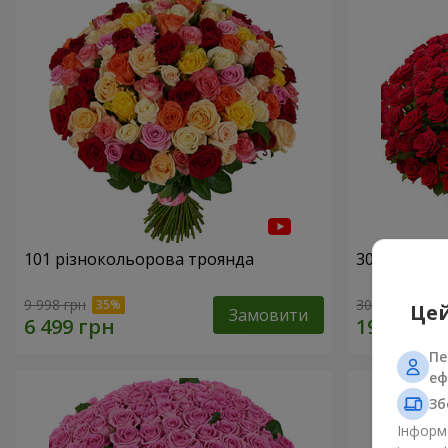
101 різнокольорова троянда
301 червон
9 998 грн
30 398 грн
Цей
Замовити
Пе
еф
Зб
Інформа