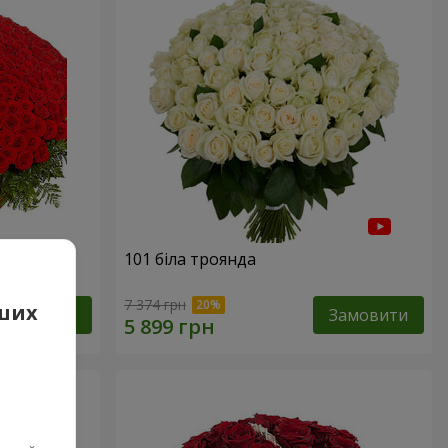
101 біла троянда
7 374 грн
аших
Замовити
Замовити