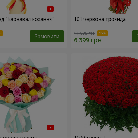
нд "Карнавал кохання"
101 червона троянда
11 635 грн
Замовити
льорова троянда
1000 троянд!