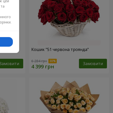
ж цей
 та
онного
орінки.
Кошик "51 червона троянда"
6 284 грн
Замовити
Замовити