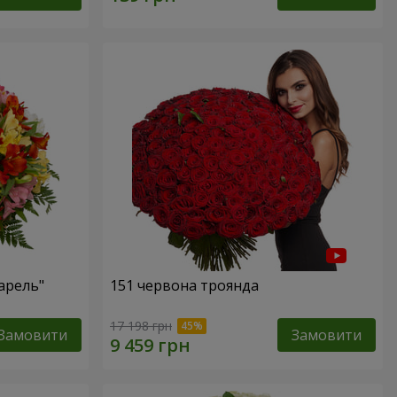
арель"
151 червона троянда
17 198 грн
Замовити
Замовити