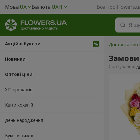
Мова:
UA
Валюта:
UAH
Все про Flowers.u
Акційні букети
Доставка квіт
Замови
Новинки
Сортування:
д
Оптові ціни
ХІТ продажів
Квіти коханій
День народження
Букети тижня