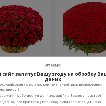
а троянда
501 червона троянда
Вітаємо!
60 907 грн
 сайт запитує Вашу згоду на обробку В
Замовити
даних
рсоналізована реклама, контент, аналітика, вимірювання
ективності
ереження і/або доступ до інформації на Вашому пристрої
ція з Вашого пристрою (наприклад, файли cookie та унікальні