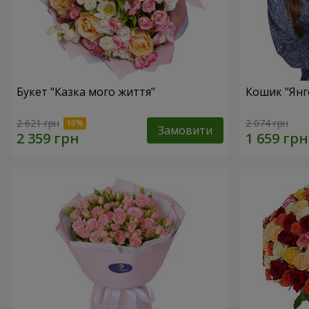
Букет "Казка мого життя"
Кошик "Янг
2 621 грн
2 074 грн
Замовити