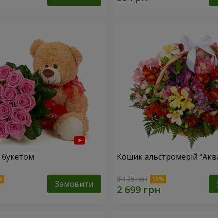
 букетом
Кошик альстромерій "Акв
3 175 грн
Замовити