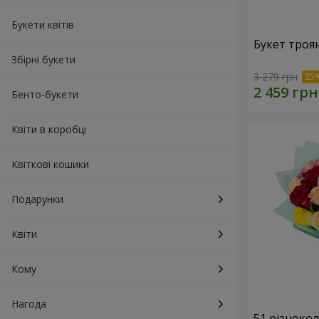
Букети квітів
Букет троя
Збірні букети
3 279 грн
Бенто-букети
Квіти в коробці
Квіткові кошики
Подарунки
Квіти
Кому
Нагода
51 різноко