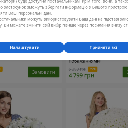
ікатори) буде доступна постачальникам. Крім того, вони, а тако
бо застосунок зможуть зберігати інформацію з Вашого пристрою
ти Ваші персональні дані.
постачальники можуть використовувати Ваші дані на підставі зак
у. Ви можете змінити свій вибір пізніше через посилання внизу ст
Налаштувати
Прийняти всі
троянда
Кошик "З найкращими
побажаннями!"
6 399 грн
Замовити