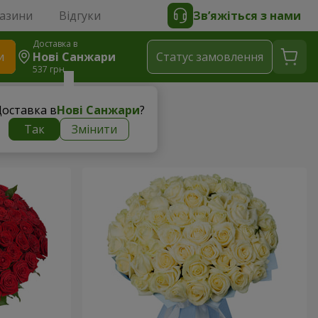
газини
Відгуки
Зв’яжіться з нами
Доставка в
и
Нові Санжари
Статус замовлення
537 грн
оставка в
Нові Санжари
?
ни
Так
Змінити