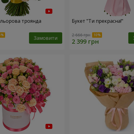
ольорова троянда
Букет "Ти прекрасна!"
2 666 грн
Замовити