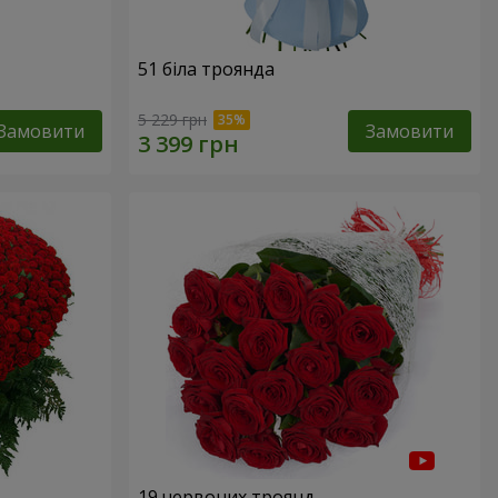
51 біла троянда
5 229 грн
Замовити
Замовити
19 червоних троянд