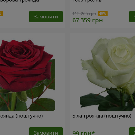
112 265 грн
Замовити
оянда (поштучно)
Біла троянда (поштучно)
Замовити