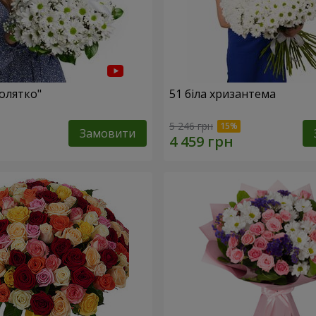
олятко"
51 біла хризантема
5 246 грн
Замовити