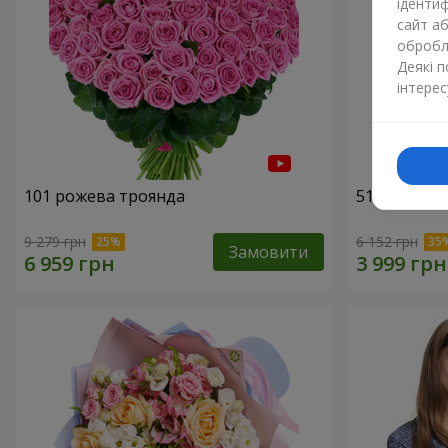
ідентиф
сайт а
обробля
Деякі 
інтерес
101 рожева троянда
51 рожева 
9 279 грн
6 152 грн
Замовити