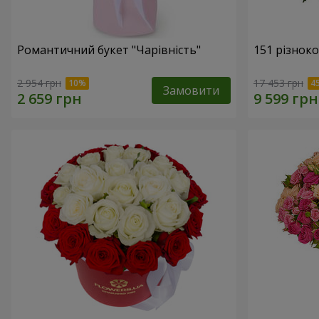
Романтичний букет "Чарівність"
151 різнок
2 954 грн
17 453 грн
Замовити