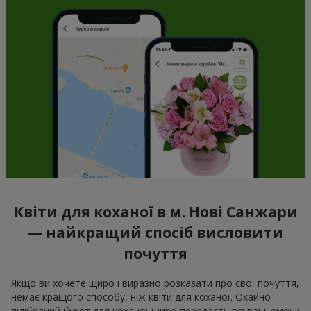
Квіти для коханої в м. Нові Санжари
— найкращий спосіб висловити
почуття
Якщо ви хочете щиро і виразно розказати про свої почуття,
немає кращого способу, ніж квіти для коханої. Охайно
підібраний букет для коханої щиро передасть всі ваші емоції