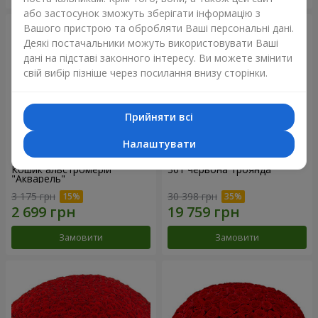
або застосунок зможуть зберігати інформацію з
Вашого пристрою та обробляти Ваші персональні дані.
Деякі постачальники можуть використовувати Ваші
дані на підставі законного інтересу. Ви можете змінити
свій вибір пізніше через посилання внизу сторінки.
Прийняти всі
Налаштувати
Кошик альстромерій
301 червона троянда
"Акварель"
3 175 грн
30 398 грн
Замовити
Замовити