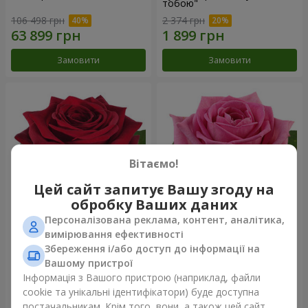
тобою"
106 498 грн
2 374 грн
Замовити
Замовити
Вітаємо!
Цей сайт запитує Вашу згоду на
обробку Ваших даних
Персоналізована реклама, контент, аналітика,
Червона троянда
Рожева троянда (поштучно)
вимірювання ефективності
(поштучно)
Збереження і/або доступ до інформації на
Вашому пристрої
Інформація з Вашого пристрою (наприклад, файли
cookie та унікальні ідентифікатори) буде доступна
Замовити
Замовити
постачальникам. Крім того, вони, а також цей сайт