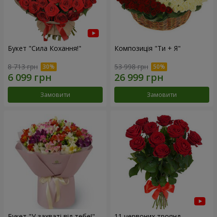
Букет "Сила Кохання!"
Композиція "Ти + Я"
8 713 грн
53 998 грн
Замовити
Замовити
Букет "У захваті від тебе!"
11 червоних троянд