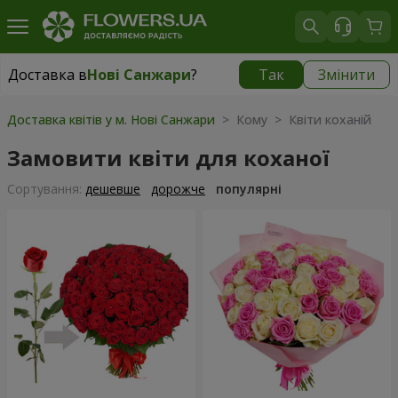
Доставка в
Нові Санжари
?
Так
Змінити
Доставка в
Нові Санжари
|
537 грн
Доставка квітів у м. Нові Санжари
> Кому > Квіти коханій
Замовити квіти для коханої
Сортування:
дешевше
дорожче
популярні