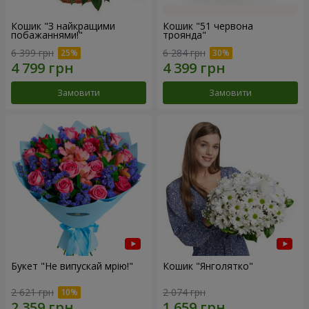
Кошик "З найкращими
Кошик "51 червона
побажаннями!"
троянда"
6 399 грн
6 284 грн
Замовити
Замовити
Букет "Не випускай мрію!"
Кошик "Янголятко"
2 621 грн
2 074 грн