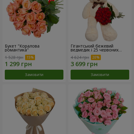
Букет "Коралова
Гігантський бежевий
романтика"
ведмедик і 25 червоних
троянд
1 528 грн
4 624 грн
Замовити
Замовити