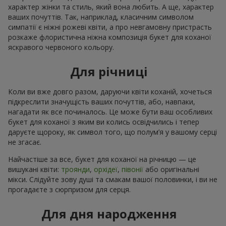
характер жінки та стиль, який вона любить. А ще, характер
ваших почуттів. Так, наприклад, класичним символом
симпатії є ніжні рожеві квіти, а про невгамовну пристрасть
розкаже флористична ніжна композиція букет для коханої
яскравого червоного кольору.
Для річниці
Коли ви вже довго разом, даруючи квіти коханій, хочеться
підкреслити значущість ваших почуттів, або, навпаки,
нагадати як все починалось. Це може бути ваш особливих
букет для коханої з яким ви колись освідчились і тепер
даруєте щороку, як символ того, що полум’я у вашому серці
не згасає.
Найчастіше за все, букет для коханої на річницю — це
вишукані квіти:
троянди
,
орхідеї
,
півонії
або оригінальні
мікси. Слідуйте зову душі та смакам вашої половинки, і ви не
прогадаєте з сюрпризом для серця.
Для дня народження