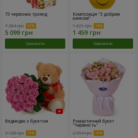
75 червоних троянд
Композиція "З добрим
ранком!"
7 284 грн
1 621 грн
Замовити
Замовити
Ведмедик з букетом
Романтичний букет
"Чарівність"
3 128 грн
2 954 грн