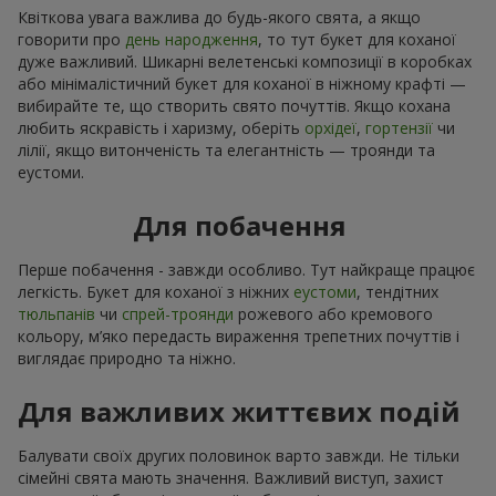
Квіткова увага важлива до будь-якого свята, а якщо
говорити про
день народження
, то тут букет для коханої
дуже важливий. Шикарні велетенські композиції в коробках
або мінімалістичний букет для коханої в ніжному крафті —
вибирайте те, що створить свято почуттів. Якщо кохана
любить яскравість і харизму, оберіть
орхідеї
,
гортензії
чи
лілії, якщо витонченість та елегантність — троянди та
еустоми.
Для побачення
Перше побачення - завжди особливо. Тут найкраще працює
легкість. Букет для коханої з ніжних
еустоми
, тендітних
тюльпанів
чи
спрей-троянди
рожевого або кремового
кольору, м’яко передасть вираження трепетних почуттів і
виглядає природно та ніжно.
Для важливих життєвих подій
Балувати своїх других половинок варто завжди. Не тільки
сімейні свята мають значення. Важливий виступ, захист