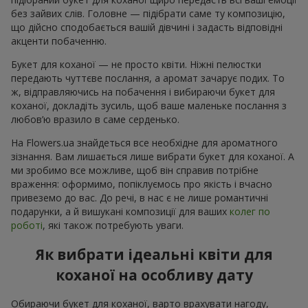
без зайвих слів. Головне — підібрати саме ту композицію,
що дійсно сподобається вашій дівчині і задасть відповідні
акценти побаченню.
Букет для коханої — не просто квіти. Ніжні пелюстки
передають чуттєве послання, а аромат зачарує подих. То
ж, відправляючись на побачення і вибираючи букет для
коханої, докладіть зусиль, щоб ваше маленьке послання з
любов’ю вразило в саме серденько.
На Flowers.ua знайдеться все необхідне для ароматного
зізнання. Вам лишається лише вибрати букет для коханої. А
ми зробимо все можливе, щоб він справив потрібне
враження: оформимо, попіклуємось про якість і вчасно
привеземо до вас. До речі, в нас є не лише романтичні
подарунки, а й вишукані композиції для ваших
колег по
роботі
, які також потребують уваги.
Як вибрати ідеальні квіти для
коханої на особливу дату
Обираючи букет для коханої, варто врахувати нагоду,