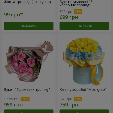
Жовта троянда (поштучно)
Букет в упаковці "5
червоних троянд"
822 грн
Замовити
Замовити
Букет "7 рожевих троянд!"
Квіти у коробці "Моє диво"
1 199 грн
843 грн