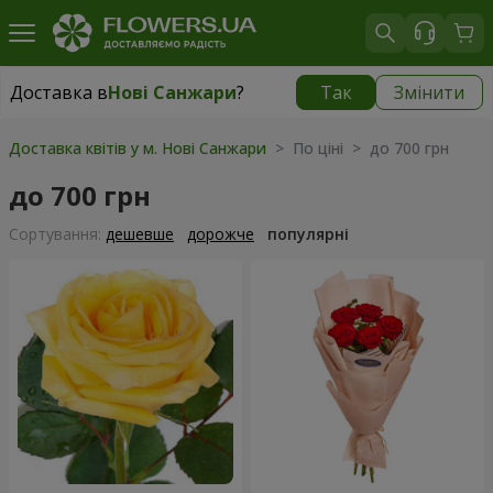
Доставка в
Нові Санжари
?
Так
Змінити
Доставка в
Нові Санжари
|
537 грн
Доставка квітів у м. Нові Санжари
> По ціні > до 700 грн
до 700 грн
Сортування:
дешевше
дорожче
популярні