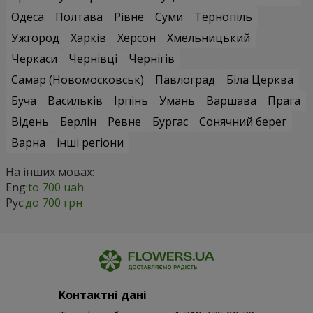
Одеса
Полтава
Рівне
Суми
Тернопіль
Ужгород
Харків
Херсон
Хмельницький
Черкаси
Чернівці
Чернігів
Самар (Новомосковськ)
Павлоград
Біла Церква
Буча
Васильків
Ірпінь
Умань
Варшава
Прага
Відень
Берлін
Ревне
Бургас
Сонячний берег
Варна
інші регіони
На інших мовах:
Eng:
to 700 uah
Рус:
до 700 грн
Контактні дані