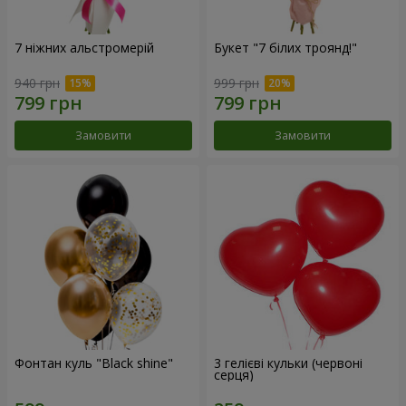
7 ніжних альстромерій
Букет "7 білих троянд!"
940 грн
999 грн
Замовити
Замовити
Фонтан куль "Black shine"
3 гелієві кульки (червоні
серця)