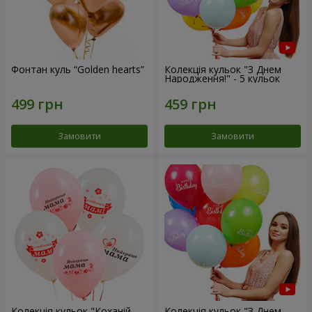
Фонтан куль “Golden hearts”
Колекція кульок "З Днем
Народження!" - 5 кульок
Замовити
Замовити
Колекція кульок "Коханій
Колекція кульок "З Днем