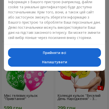
Інформація з Вашого пристрою (наприклад, файли
cookie та унікальні ідентифікатори) буде доступна
Колекція куль "Україна"
Колекція кульок "Веселий
постачальникам. Крім того, вони, а також цей сайт
День Народження" - 7
або застосунок зможуть зберігати інформацію з
кульок
Вашого пристрою та обробляти Ваші персональні дані.
Деякі постачальники можуть використовувати Ваші
дані на підставі законного інтересу. Ви можете змінити
Замовити
Замовити
свій вибір пізніше через посилання внизу сторінки.
Прийняти всі
Налаштувати
Мікс гелієвих кульок
Колекція кульок "Веселий
"Привітання!"
День Народження" - 3
кульки