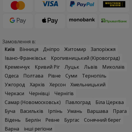
Замовлення в:
Київ
Вінниця
Дніпро
Житомир
Запоріжжя
Івано-Франківськ
Кропивницький (Кіровоград)
Кременчук
Кривий Ріг
Луцьк
Львів
Миколаїв
Одеса
Полтава
Рівне
Суми
Тернопіль
Ужгород
Харків
Херсон
Хмельницький
Черкаси
Чернівці
Чернігів
Самар (Новомосковськ)
Павлоград
Біла Церква
Буча
Васильків
Ірпінь
Умань
Варшава
Прага
Відень
Берлін
Ревне
Бургас
Сонячний берег
Варна
інші регіони