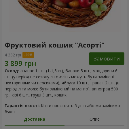
Фруктовий кошик "Асорті"
4 332 грн
Замовити
Склад:
ананас 1 шт. (1-1,5 кг), банани 5 шт., мандарини 6
шт. (у період не сезону літо-осінь можуть бути замінені
нектаринами чи персиками), яблука 10 шт., гранат 2 шт. (в
період літа може бути замінений на манго), виноград 500
гр., ківі 6 шт., груші 3 шт., кошик.
Гарантія якості:
Квіти простоять 5 днів або ми замінимо
букет
Доставка
Опис