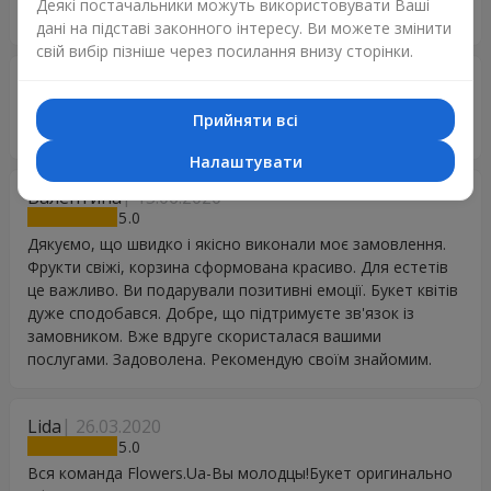
Деякі постачальники можуть використовувати Ваші
Дякую вам. Ви зближуєте світ, робите його кращим!)
дані на підставі законного інтересу. Ви можете змінити
свій вибір пізніше через посилання внизу сторінки.
Георгий
28.04.2021
5
Прийняти всі
Удачі фірме і довголетія роботи чотко і бистро
Налаштувати
Валентина
15.06.2020
5
Дякуємо, що швидко і якісно виконали моє замовлення.
Фрукти свіжі, корзина сформована красиво. Для естетів
це важливо. Ви подарували позитивні емоції. Букет квітів
дуже сподобався. Добре, що підтримуєте зв'язок із
замовником. Вже вдруге скористалася вашими
послугами. Задоволена. Рекомендую своїм знайомим.
Lida
26.03.2020
5
Вся команда Flowers.Ua-Вы молодцы!Букет оригинально