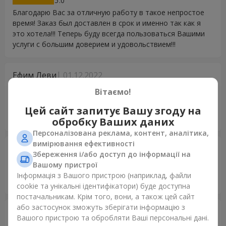
5
Благодарю Вас за отличную работу в такое непростое
время! Заказ был доставлен в срок и именно так как я
это хотела!!! Теперь буду всегда пользоваться Вашими
услуги с большим доверием и удовольствием!!!
Ефим Леви
01.12.2022
5
Вітаємо!
Огромное спасибо,вы сближаете сердца,души и
континенты.Сегодня это особено важно.Все вместе
Цей сайт запитує Вашу згоду на
выстоим и победим!
обробку Ваших даних
Персоналізована реклама, контент, аналітика,
вимірювання ефективності
Юлия
25.07.2021
Збереження і/або доступ до інформації на
5
Вашому пристрої
Спасибо огромное!! Все такое красивое!! Спасибо, что
Інформація з Вашого пристрою (наприклад, файли
помогаете делать людей счастливыми, вы - чудесные!!
cookie та унікальні ідентифікатори) буде доступна
постачальникам. Крім того, вони, а також цей сайт
або застосунок зможуть зберігати інформацію з
Олександр
06.06.2021
Вашого пристрою та обробляти Ваші персональні дані.
5