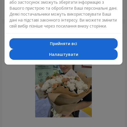
або застосунок зможуть зберігати інформацію з
Вашого пристрою та обробляти Ваші персональні дані.
Гігантський бежевий ведмедик і 25 червоних троянд
Деякі постачальники можуть використовувати Ваші
Дніпро
дані на підставі законного інтересу. Ви можете змінити
свій вибір пізніше через посилання внизу сторінки.
Фотогалерея
Прийняти всі
Налаштувати