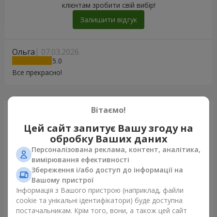
клієнтам зробити свій вибір!
Залишити відгук
Ольга
07.03.2026
5
Все прекрасно!
Вітаємо!
Щойно доставили
Цей сайт запитує Вашу згоду на
обробку Ваших даних
Персоналізована реклама, контент, аналітика,
вимірювання ефективності
Збереження і/або доступ до інформації на
Вашому пристрої
Інформація з Вашого пристрою (наприклад, файли
cookie та унікальні ідентифікатори) буде доступна
постачальникам. Крім того, вони, а також цей сайт