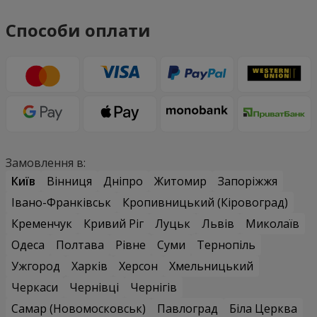
Способи оплати
Замовлення в:
Київ
Вінниця
Дніпро
Житомир
Запоріжжя
Івано-Франківськ
Кропивницький (Кіровоград)
Кременчук
Кривий Ріг
Луцьк
Львів
Миколаїв
Одеса
Полтава
Рівне
Суми
Тернопіль
Ужгород
Харків
Херсон
Хмельницький
Черкаси
Чернівці
Чернігів
Самар (Новомосковськ)
Павлоград
Біла Церква