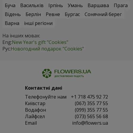
Буча
Васильків
Ірпінь
Умань
Варшава
Прага
Відень
Берлін
Ревне
Бургас
Сонячний берег
Варна
інші регіони
На інших мовах:
Eng:
New Year's gift "Cookies"
Рус:
Новогодний подарок "Cookies"
Контактні дані
Телефонуйте нам
+1 718 475 92 72
Київстар
(067) 355 77 55
Водафон
(099) 355 77 55
Лайфсел
(073) 565 56 68
Email
info@flowers.ua