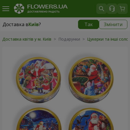
Доставка в
Київ
?
Так
Змінити
Доставка в
Київ
|
безкоштовно
Доставка квітів у м. Київ
>
Подарунки
>
Цукерки та інші сол