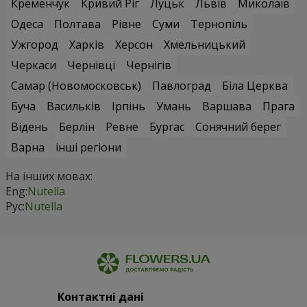
Кременчук
Кривий Ріг
Луцьк
Львів
Миколаїв
Одеса
Полтава
Рівне
Суми
Тернопіль
Ужгород
Харків
Херсон
Хмельницький
Черкаси
Чернівці
Чернігів
Самар (Новомосковськ)
Павлоград
Біла Церква
Буча
Васильків
Ірпінь
Умань
Варшава
Прага
Відень
Берлін
Ревне
Бургас
Сонячний берег
Варна
інші регіони
На інших мовах:
Eng:
Nutella
Рус:
Nutella
Контактні дані