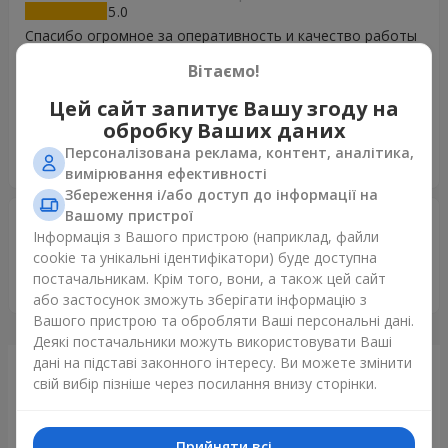
5
Спасибо огромное за оперативность и качество работы
в доставке цветов и подарков! Благодаря вашей
Вітаємо!
компании, у нас получилось поздравить маму с юбилеем,
не смотря на то, что мы разделены океаном. Отдельное
Цей сайт запитує Вашу згоду на
спасибо пану доставщику за вежливость, безупречность
обробку Ваших даних
манер и искреннее внимание - маме было от души
Персоналізована реклама, контент, аналітика,
приятно!
вимірювання ефективності
Збереження і/або доступ до інформації на
Вашому пристрої
Виктория
19.12.2016
Інформація з Вашого пристрою (наприклад, файли
5
cookie та унікальні ідентифікатори) буде доступна
Spasibo Vam bolsoe . Vtoroj raz obratilas i dymau ne
постачальникам. Крім того, вони, а також цей сайт
poslednij :-)
або застосунок зможуть зберігати інформацію з
Вашого пристрою та обробляти Ваші персональні дані.
Деякі постачальники можуть використовувати Ваші
дані на підставі законного інтересу. Ви можете змінити
Щойно доставили
свій вибір пізніше через посилання внизу сторінки.
Прийняти всі