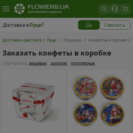
Доставка в
Луцк
?
Да
Сменить
Доставка в
Луцк
|
бесплатно
Доставка цветов в г. Луцк
> Подарки > Конфеты и прочие сл
Заказать конфеты в коробке
Cортировка:
дешевые
дорогие
популярные