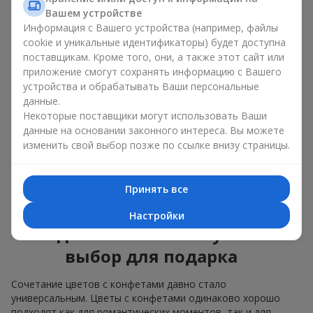
Для
корпоративного мероприятия
подойдёт
Вашем устройстве
премиальный подарок: здесь коробка с цветами и
Информация с Вашего устройства (например, файлы
сладостями дополняется изысканными каллами,
cookie и уникальные идентификаторы) будет доступна
герберами
или
орхидеями
и элитными сладостями;
поставщикам. Кроме того, они, а также этот сайт или
Нежные букеты из
эустомы
,
тюльпанов
или
приложение смогут сохранять информацию с Вашего
альстромерии
хорошо сочетаются с конфетами
устройства и обрабатывать Ваши персональные
Merci, поддерживая нежную подачу и лёгкое
данные.
настроение — как
поздравление с рождением
Некоторые поставщики могут использовать Ваши
ребёнка
или ко Дню всех влюблённых.
данные на основании законного интереса. Вы можете
изменить свой выбор позже по ссылке внизу страницы.
Мы поможем вам подобрать лучшее сочетание цветочного
микса и сладостей под ваш повод и оформим подарок —
цветы с конфетами — надлежащим образом.
Принять все
Коробка с цветами и
Настройки
сладостями — ваш лучший
выбор для подарка
Сочетание цветов с конфетами давно стало
универсальным. Цветы с конфетами одинаково хорошо
подходят как для романтических моментов, так и для