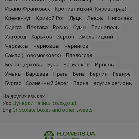
Ивано-Франковск
Кропивницкий (Кировоград)
Кременчуг
Кривой Рог
Луцк
Львов
Николаев
Одесса
Полтава
Ровно
Сумы
Тернополь
Ужгород
Харьков
Херсон
Хмельницкий
Черкассы
Черновцы
Чернигов
Самар (Новомосковск)
Павлоград
Белая Церковь
Буча
Васильков
Ирпень
Умань
Варшава
Прага
Вена
Берлин
Ревное
Бургас
Солнечный берег
Варна
другие регионы
На других языках:
Укр:
Цукерки та інші солодощі
Eng:
Chocolate boxes and other sweets