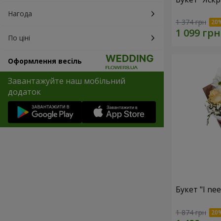
Нагода
1 374 грн
По ціні
Оформлення весіль
Завантажуйте наш мобільний
додаток
Букет "I ne
1 874 грн