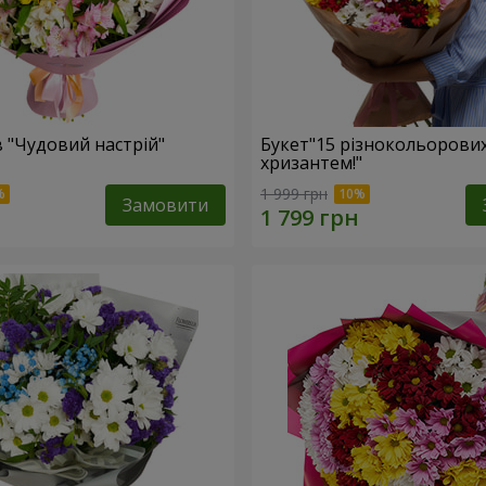
в "Чудовий настрій"
Букет"15 різнокольорови
хризантем!"
1 999 грн
Замовити