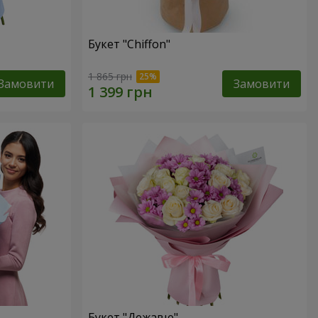
Букет "Chiffon"
1 865 грн
Замовити
Замовити
Букет "Дежавю"