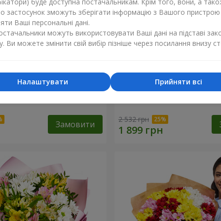
ікатори) буде доступна постачальникам. Крім того, вони, а тако
бо застосунок зможуть зберігати інформацію з Вашого пристрою
ти Ваші персональні дані.
постачальники можуть використовувати Ваші дані на підставі зак
у. Ви можете змінити свій вибір пізніше через посилання внизу ст
Налаштувати
Прийняти всі
ечко моє"
Букет "Безе" з 15 білих хр
2 532 грн
Замовити