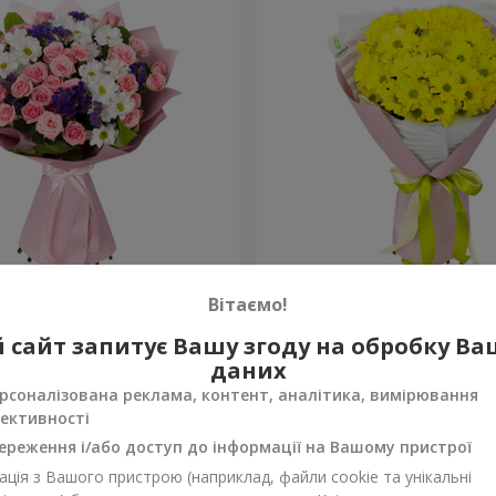
рекрасна!"
Букет "Сонячний промінч
Вітаємо!
1 058 грн
 сайт запитує Вашу згоду на обробку В
Замовити
даних
рсоналізована реклама, контент, аналітика, вимірювання
ективності
ереження і/або доступ до інформації на Вашому пристрої
ція з Вашого пристрою (наприклад, файли cookie та унікальні