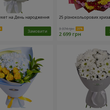
укет на День народження
25 різнокольорових хриз
3 374 грн
Замовити