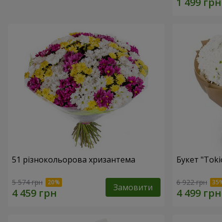
51 різнокольорова хризантема
Букет "Toki
5 574 грн
6 922 грн
Замовити