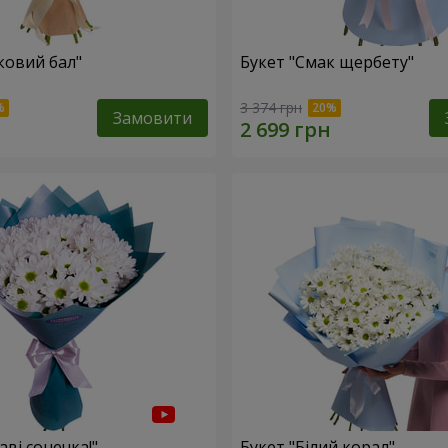
ковий бал"
Букет "Смак щербету"
3 374 грн
Замовити
аві сонечка!"
Букет "Білий корал"