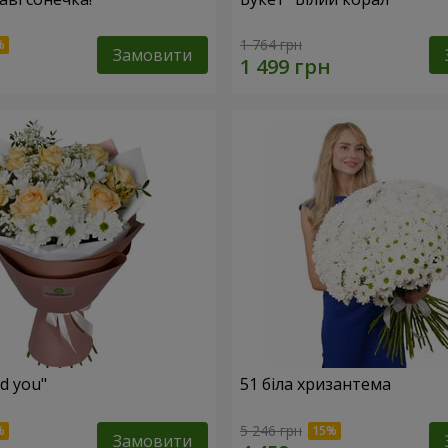
1 764 грн
Замовити
ed you"
51 біла хризантема
5 246 грн
Замовити