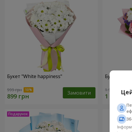
Букет "White happiness"
Букет "Ти п
999 грн
1 999 грн
Цей
Замовити
Пе
еф
Зб
Інформа