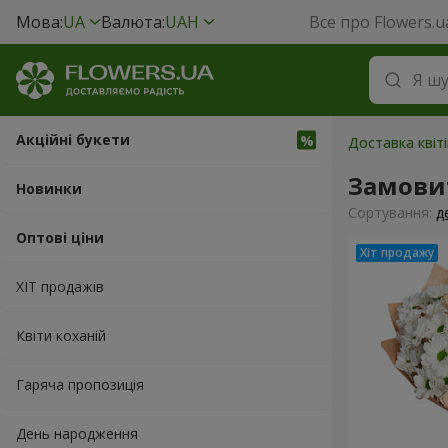
Мова:
UA
Валюта:
UAH
Все про Flowers.u
Акційні букети
Доставка квіті
Замовит
Новинки
Сортування:
д
Оптові ціни
ХІТ продажів
Квіти коханій
Гаряча пропозиція
День народження