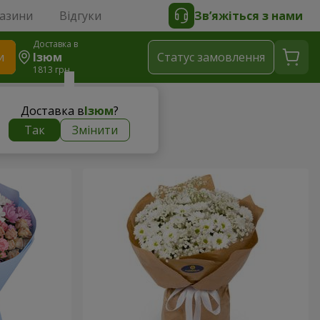
газини
Відгуки
Зв’яжіться з нами
Доставка в
и
Ізюм
Статус замовлення
1813 грн
Доставка в
Ізюм
?
Так
Змінити