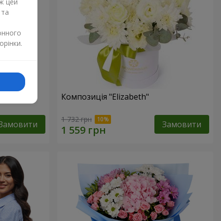
ж цей
 та
онного
орінки.
изантем
Композиція "Elizabeth"
1 732 грн
Замовити
Замовити