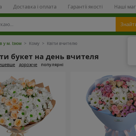
a
Доставка і оплата
Гарантії якості
Наші ма
Знайт
в у м. Ізюм
> Кому > Квіти вчителю
и букет на день вчителя
ешевше
дорожче
популярні