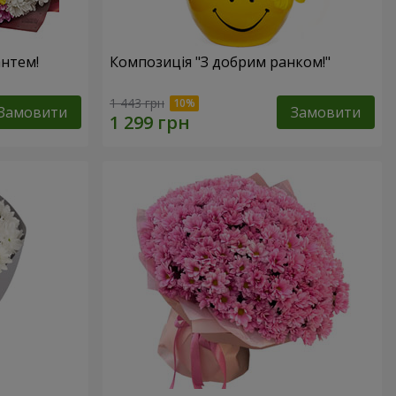
антем!
Композиція "З добрим ранком!"
1 443 грн
Замовити
Замовити