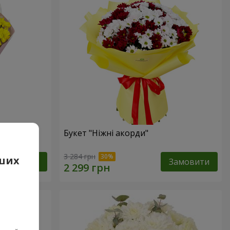
ик"
Букет "Ніжні акорди"
3 284 грн
аших
Замовити
Замовити