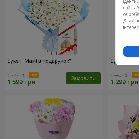
ідентиф
сайт а
обробля
Деякі 
інтерес
Букет "Мамі в подарунок"
Букет "Сон
1 777 грн
1 443 грн
Замовити