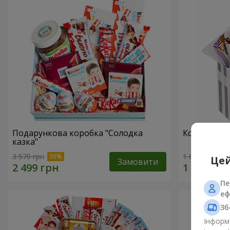
Подарункова коробка "Солодка
Композиція
казка"
3 570 грн
1 666 грн
Цей
Замовити
Пе
еф
Зб
Інформа