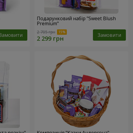
a
Подарунковий набір "Sweet Blush
Premium"
2 705 грн
Замовити
Замовити
ота розкіш"
Композиція "Казки Андерсона"