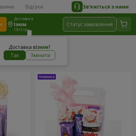
газини
Відгуки
Зв’яжіться з нами
Доставка в
и
Ізюм
Статус замовлення
1813 грн
Доставка в
Ізюм
?
Так
Змінити