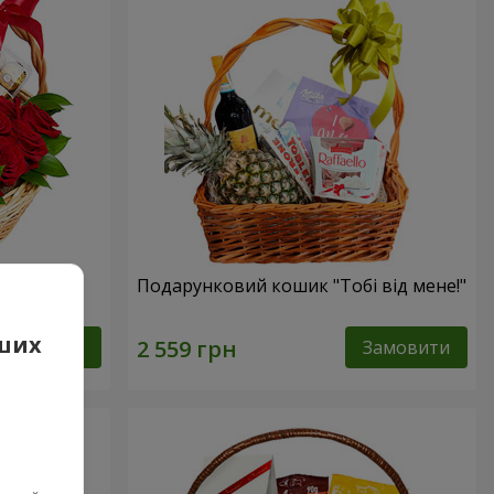
сика"
Подарунковий кошик "Тобі від мене!"
аших
Замовити
Замовити