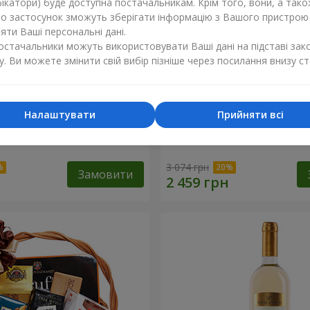
ікатори) буде доступна постачальникам. Крім того, вони, а тако
бо застосунок зможуть зберігати інформацію з Вашого пристрою
ти Ваші персональні дані.
постачальники можуть використовувати Ваші дані на підставі зак
у. Ви можете змінити свій вибір пізніше через посилання внизу ст
Налаштувати
Прийняти всі
ий кошик "Дитяче свято!"
Подарунковий кошик "Ам
3 074 грн
Замовити