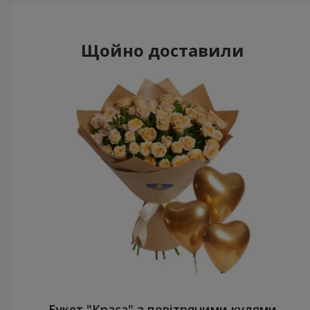
Щойно доставили
Букет "Краса" з повітряними кулями