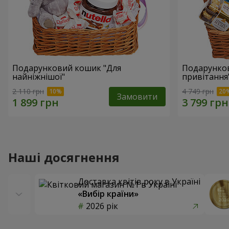
Подарунковий кошик "Для
Подарунков
найніжнішої"
привітання
2 110 грн
4 749 грн
Замовити
Наші досягнення
Доставка квітів року в Україні
«Вибір країни»
2026 рік