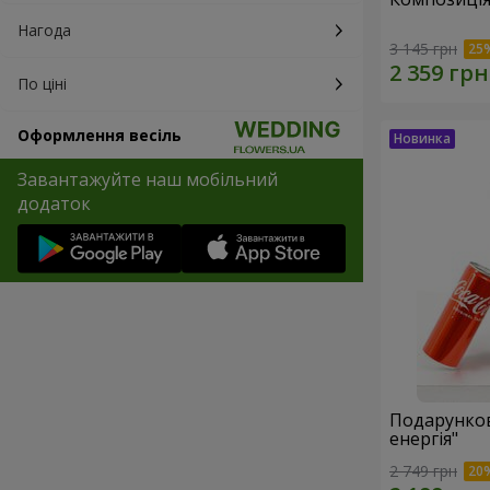
Нагода
3 145 грн
По ціні
Оформлення весіль
Завантажуйте наш мобільний
додаток
Подарунков
енергія"
2 749 грн