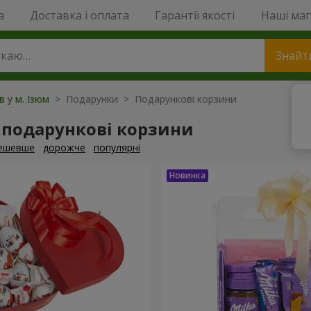
a
Доставка і оплата
Гарантії якості
Наші ма
Знайт
в у м. Ізюм
> Подарунки > Подарункові корзини
 подарункові корзини
ешевше
дорожче
популярні