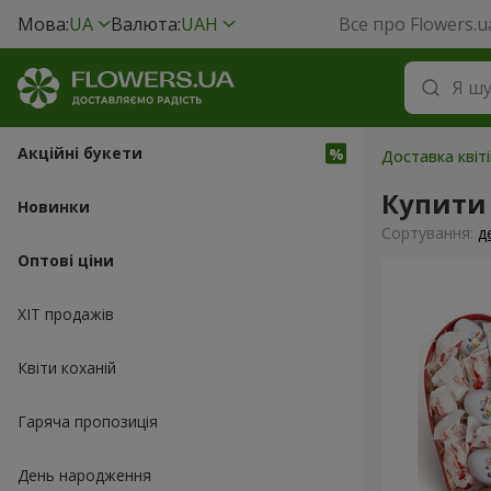
Мова:
UA
Валюта:
UAH
Все про Flowers.u
Акційні букети
Доставка квіті
Купити
Новинки
Сортування:
д
Оптові ціни
ХІТ продажів
Квіти коханій
Гаряча пропозиція
День народження