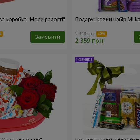
а коробка "Море радості"
Подарунковий набір Milk
2 949 грн
Замовити
 "Солодке серце"
Подарунковий набір "Зол