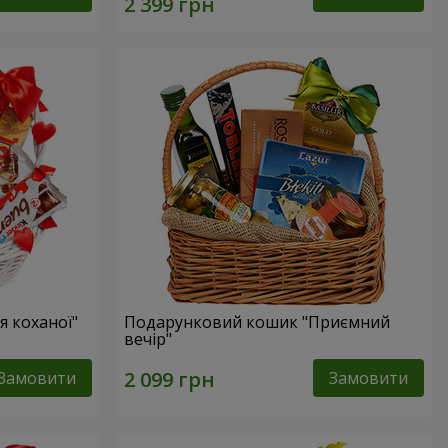
 коханої"
Подарунковий кошик "Приємний
вечір"
Замовити
Замовити