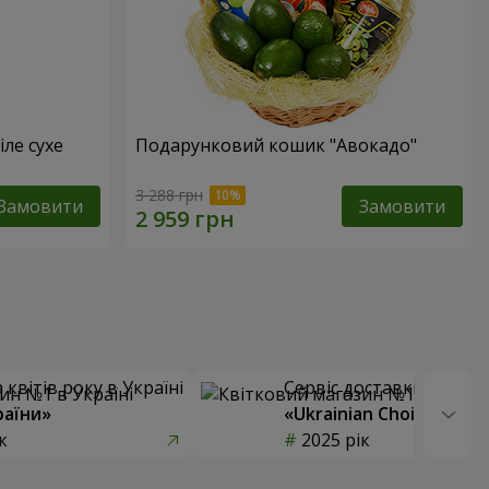
іле сухе
Подарунковий кошик "Авокадо"
3 288 грн
Замовити
Замовити
квітів року в Україні
Сервіс доставки квітів
раїни»
«Ukrainian Choice»
к
2025 рік