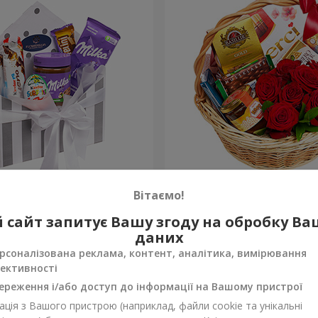
 "Солодка ніжність"
Подарунковий кошик "Кла
Вітаємо!
4 449 грн
 сайт запитує Вашу згоду на обробку В
Замовити
даних
рсоналізована реклама, контент, аналітика, вимірювання
ективності
ереження і/або доступ до інформації на Вашому пристрої
ція з Вашого пристрою (наприклад, файли cookie та унікальні