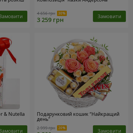
4 656 грн
Замовити
Замовити
 & Nutella
Подарунковий кошик “Найкращий
день”
2 999 грн
Замовити
Замовити