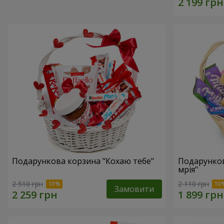
Подарункова корзина "Кохаю тебе"
Подарунко
мрія"
2 510 грн
2 110 грн
Замовити