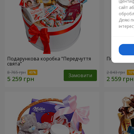
ідентиф
сайт а
обробля
Деякі 
інтерес
Подарункова коробка "Передчуття
Подарунков
свята"
8 765 грн
2 843 грн
Замовити