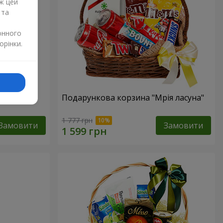
ж цей
 та
онного
орінки.
ур"
Подарункова корзина "Мрія ласуна"
1 777 грн
Замовити
Замовити