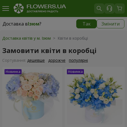
Доставка в
Ізюм
?
Так
Змінити
Доставка в
Ізюм
|
1813 грн
Доставка квітів у м. Ізюм
> Квіти в коробці
Замовити квіти в коробці
Сортування:
дешевше
дорожче
популярні