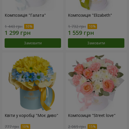
Композиція "Галата"
Композиція "Elizabeth"
1 443 грн
1 732 грн
Замовити
Замовити
Квіти у коробці "Моє диво"
Композиція "Street love"
777 грн
2 069 грн