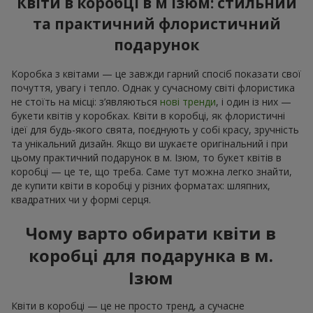
Квіти в коробці в м Ізюм: стильний
та практичний флористичний
подарунок
Коробка з квітами — це завжди гарний спосіб показати свої
почуття, увагу і тепло. Однак у сучасному світі флористика
не стоїть на місці: з’являються
нові тренди
, і один із них —
букети квітів у коробках. Квіти в коробці, як флористичні
ідеї для будь-якого свята, поєднують у собі красу, зручність
та унікальний дизайн. Якщо ви шукаєте оригінальний і при
цьому практичний подарунок в м. Ізюм, то букет квітів в
коробці — це те, що треба. Саме тут можна легко знайти,
де купити квіти в коробці у різних форматах: шляпних,
квадратних чи у формі серця.
Чому варто обирати квіти в
коробці для подарунка в м.
Ізюм
Квіти в коробці — це не просто тренд, а сучасне