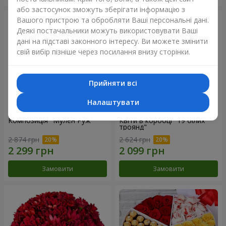
або застосунок зможуть зберігати інформацію з
Вашого пристрою та обробляти Ваші персональні дані.
Деякі постачальники можуть використовувати Ваші
дані на підставі законного інтересу. Ви можете змінити
свій вибір пізніше через посилання внизу сторінки.
Прийняти всі
Налаштувати
Композиція "Мулен Руж"
Квіти в коробці "19 білих
троянд"
2 874 грн
2 624 грн
Замовити
Замовити