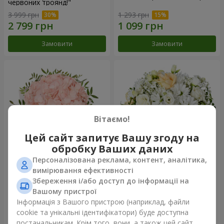
червоних троянд!"
3 999 грн
1 293 грн
Замовити
Замовити
Вітаємо!
Цей сайт запитує Вашу згоду на
обробку Ваших даних
Персоналізована реклама, контент, аналітика,
Квіти в коробці "Рожевий
Квіти у коробці "Білий шовк"
вимірювання ефективності
опал"
Збереження і/або доступ до інформації на
1 370 грн
1 646 грн
Вашому пристрої
Інформація з Вашого пристрою (наприклад, файли
cookie та унікальні ідентифікатори) буде доступна
Замовити
Замовити
постачальникам. Крім того, вони, а також цей сайт