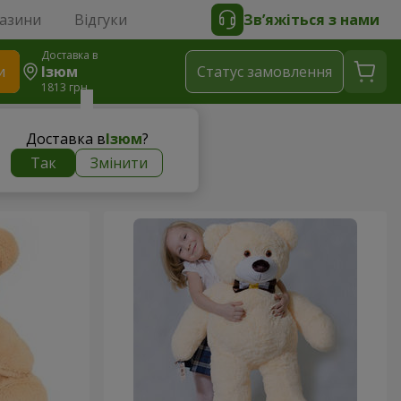
газини
Відгуки
Зв’яжіться з нами
Доставка в
и
Ізюм
Статус замовлення
1813 грн
Доставка в
Ізюм
?
Так
Змінити