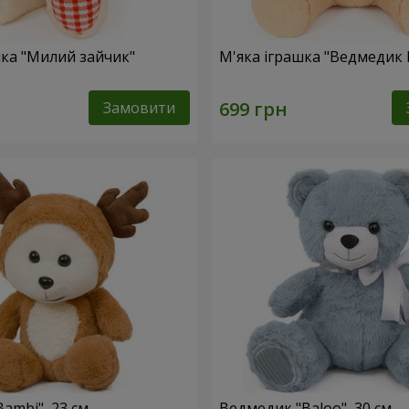
шка "Милий зайчик"
М'яка іграшка "Ведмедик 
Замовити
ambi", 23 см
Ведмедик "Baloo", 30 см