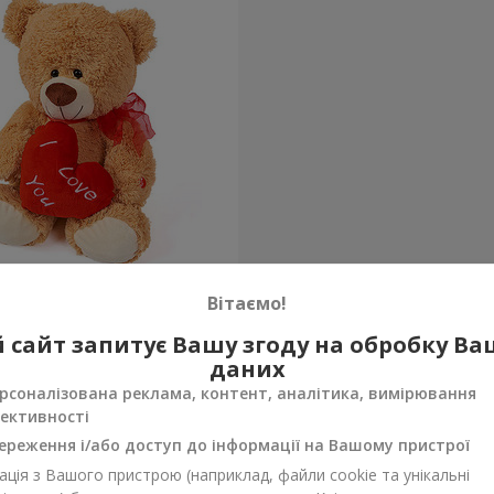
едик (з серцем) 30 см
Вітаємо!
 сайт запитує Вашу згоду на обробку В
Замовити
даних
рсоналізована реклама, контент, аналітика, вимірювання
ективності
ереження і/або доступ до інформації на Вашому пристрої
ція з Вашого пристрою (наприклад, файли cookie та унікальні