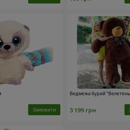
м
Ведмежа бурий "Велетень"
Замовити