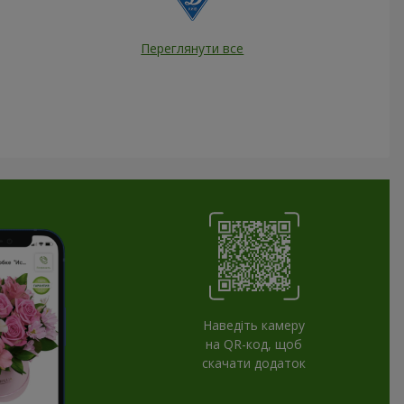
Переглянути все
Наведіть камеру
на QR-код, щоб
скачати додаток