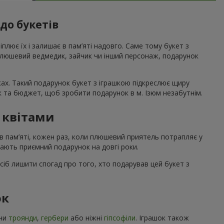
до букетів
ріплює їх і залишає в пам’яті надовго. Саме тому букет з
 плюшевий ведмедик, зайчик чи інший персонаж, подарунок
ах. Такий подарунок букет з іграшкою підкреслює щиру
к та бюджет, щоб зробити подарунок в м. Ізюм незабутнім.
з квітами
в пам’яті, кожен раз, коли плюшевий приятель потрапляє у
шають приємний подарунок на довгі роки.
сіб лишити спогад про того, хто подарував цей букет з
ок
ючи
троянди
,
гербери
або ніжні
гіпсофіли
. Іграшок також