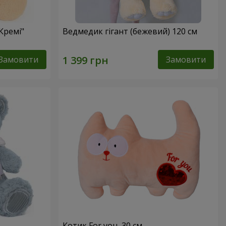
Кремі"
Ведмедик гігант (бежевий) 120 см
Замовити
Замовити
Котик For you, 30 см