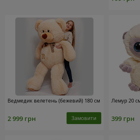
Ведмедик велетень (бежевий) 180 см
Лемур 20 с
Замовити