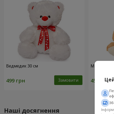
Ведмедик 30 см
Милий ведм
Цей
Замовити
Пе
еф
Зб
Наші досягнення
Інформа