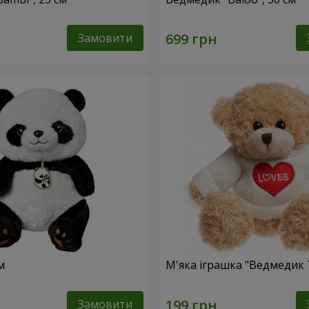
Замовити
м
М'яка іграшка "Ведмедик 
Замовити