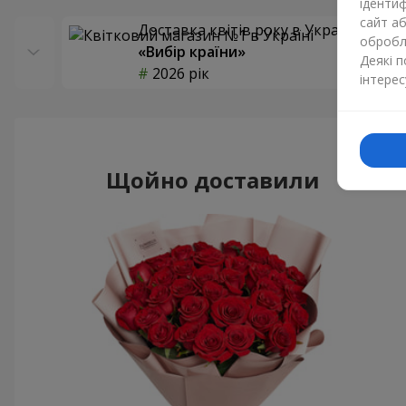
ідентиф
сайт а
Доставка квітів року в Україні
обробля
«Вибір країни»
Деякі 
2026 рік
інтерес
Щойно доставили