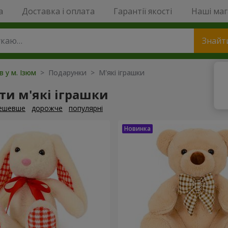
a
Доставка і оплата
Гарантії якості
Наші ма
Знайт
в у м. Ізюм
> Подарунки > М'які іграшки
и м'які іграшки
ешевше
дорожче
популярні