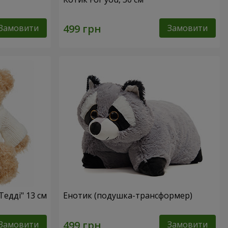
Замовити
Замовити
Тедді" 13 см
Енотик (подушка-трансформер)
Замовити
Замовити