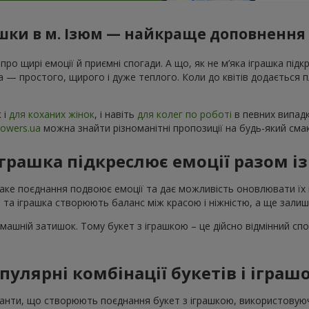
ашки в м. Ізюм — найкраще доповнення 
 про щирі емоції й приємні спогади. А що, як не м’яка іграшка підк
а — простого, щирого і дуже теплого. Коли до квітів додається
к і
для коханих жінок
, і навіть
для колег по роботі
в певних випадк
lowers.ua
можна знайти різноманітні пропозиції на будь-який сма
іграшка підкреслює емоції разом і
Таке поєднання подвоює емоції та дає можливість оновлювати їх 
 та іграшка створюють баланс між красою і ніжністю, а ще зали
машній затишок. Тому букет з іграшкою – це дійсно відмінний спо
пулярні комбінації букетів і іграш
аріанти, що створюють поєднання букет з іграшкою, використову