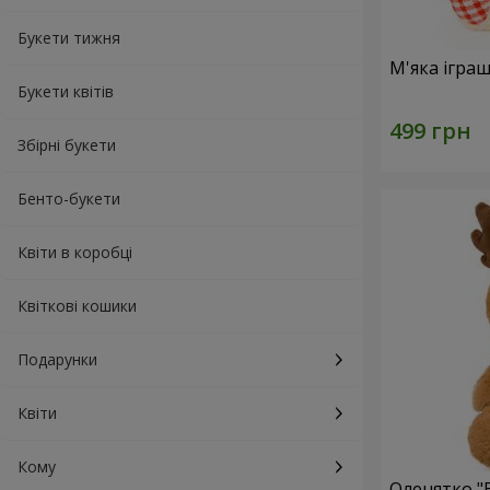
Букети тижня
М'яка ігра
Букети квітів
Збірні букети
Бенто-букети
Квіти в коробці
Квіткові кошики
Подарунки
Квіти
Кому
Оленятко "B