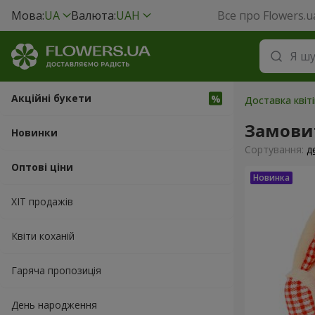
Мова:
UA
Валюта:
UAH
Все про Flowers.u
Акційні букети
Доставка квіті
Замовит
Новинки
Сортування:
д
Оптові ціни
ХІТ продажів
Квіти коханій
Гаряча пропозиція
День народження