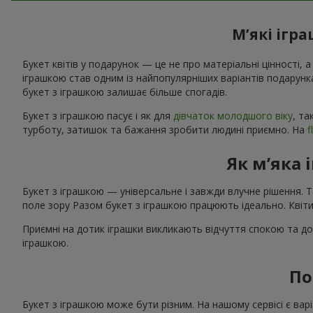
М’які ігр
Букет квітів у подарунок — це не про матеріальні цінності, а
іграшкою став одним із найпопулярніших варіантів подарунк
букет з іграшкою залишає більше спогадів.
Букет з іграшкою пасує і як для
дівчаток молодшого віку
, та
турботу, затишок та бажання зробити людині приємно. На
f
Як м’яка 
Букет з іграшкою — універсальне і завжди влучне рішення. 
поле зору Разом букет з іграшкою працюють ідеально. Квіти
Приємні на дотик іграшки викликають відчуття спокою та до
іграшкою.
По
Букет з іграшкою може бути різним. На нашому сервісі є в