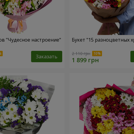
ов "Чудесное настроение"
Букет "15 разноцветных х
2 110 грн
Заказать