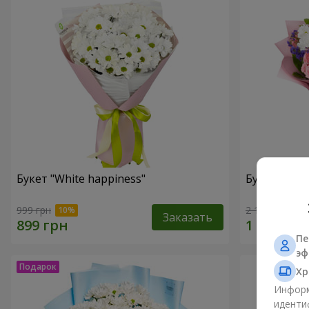
Букет "White happiness"
Букет "Ты п
999 грн
2 177 грн
Заказать
Пе
эф
Хр
Информ
иденти