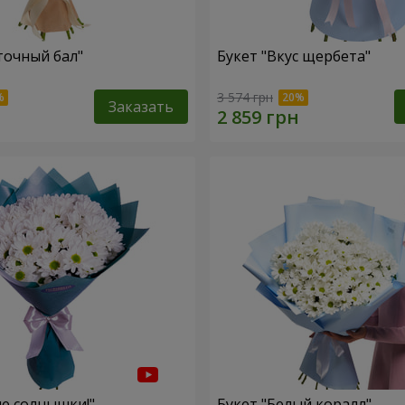
точный бал"
Букет "Вкус щербета"
3 574 грн
Заказать
ие солнышки!"
Букет "Белый коралл"