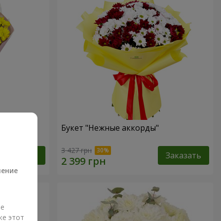
Букет "Нежные аккорды"
а
3 427 грн
Заказать
Заказать
ление
ые
же этот