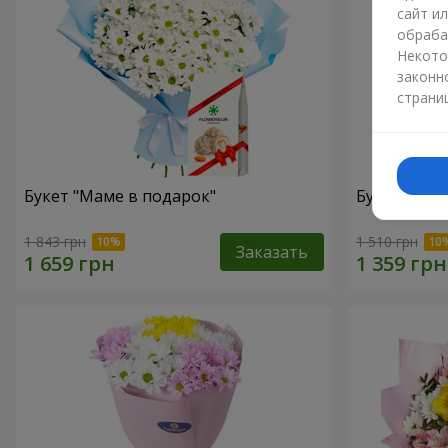
сайт и
обраба
Некото
законн
страни
Букет "Маме в подарок"
Букет "Сол
1 843 грн
1 510 грн
Заказать