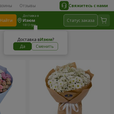
азины
Отзывы
Свяжитесь с нами
Доставка в
Найти
Изюм
Cтатус заказа
1813 грн
Доставка в
Изюм
?
Да
Сменить