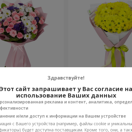
рекрасна!"
Букет "Солнечный лучик"
Здравствуйте!
Этот сайт запрашивает у Вас согласие н
1 128 грн
Заказать
использование Ваших данных
рсонализированная реклама и контент, аналитика, опреде
фективности
анение и/или доступ к информации на Вашем устройстве
ация с Вашего устройства (например, файлы cookie и уникальн
фикаторы) будет доступна поставщикам. Кроме того, они, а так