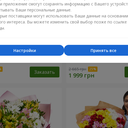
ли приложение смогут сохранять информацию с Вашего устройст
тывать Ваши персональные данные.
рые поставщики могут использовать Ваши данные на основани
ого интереса. Вы можете изменить свой выбор позже по ссылке
цы.
Настройки
Принять все
нышко моё"
Букет "Безе" из 15 белых 
2 665 грн
Заказать