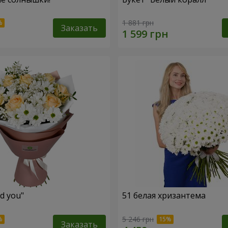
1 881 грн
Заказать
ed you"
51 белая хризантема
5 246 грн
Заказать