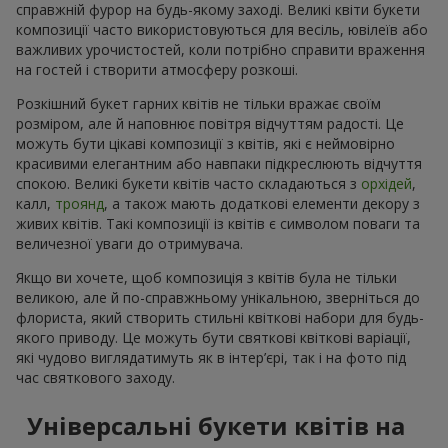
справжній фурор на будь-якому заході. Великі квіти букети
композиції часто використовуються для весіль, ювілеїв або
важливих урочистостей, коли потрібно справити враження
на гостей і створити атмосферу розкоші.
Розкішний букет гарних квітів не тільки вражає своїм
розміром, але й наповнює повітря відчуттям радості. Це
можуть бути цікаві композиції з квітів, які є неймовірно
красивими елегантним або навпаки підкреслюють відчуття
спокою. Великі букети квітів часто складаються з
орхідей
,
калл,
троянд
, а також мають додаткові елементи декору з
живих квітів. Такі композиції із квітів є символом поваги та
величезної уваги до отримувача.
Якщо ви хочете, щоб композиція з квітів була не тільки
великою, але й по-справжньому унікальною, зверніться до
флориста, який створить стильні квіткові набори для будь-
якого приводу. Це можуть бути святкові квіткові варіації,
які чудово виглядатимуть як в інтер’єрі, так і на фото під
час святкового заходу.
Універсальні букети квітів на