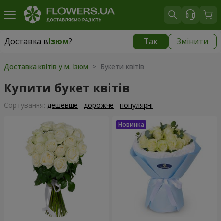
Доставка в
Ізюм
?
Так
Змінити
Доставка в
Ізюм
|
1813 грн
Доставка квітів у м. Ізюм
> Букети квітів
Купити букет квітів
Сортування:
дешевше
дорожче
популярні