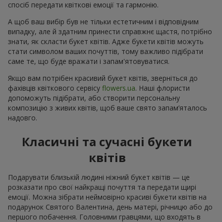
спосіб передати квіткові емоції та гармонію.
А щоб ваш вибір був не тільки естетичним і відповідним
випадку, але й здатним принести справжнє щастя, потрібно
знати, як скласти букет квітів. Адже букети квітів можуть
стати символом ваших почуттів, тому важливо підібрати
саме те, що буде вражати і запам'ятовуватися.
Якщо вам потрібен красивий букет квітів, зверніться до
фахівців квіткового сервісу
flowers.ua
. Наші флористи
допоможуть підібрати, або створити персональну
композицію з живих квітів, щоб ваше свято запам’яталось
надовго.
Класичні та сучасні букети
квітів
Подарувати близькій людині ніжний букет квітів — це
розказати про свої найкращі почуття та передати щирі
емоції. Можна зібрати неймовірно красиві букети квітів на
подарунок Святого Валентина, день матері, річницю або до
першого побачення. Головними гравцями, що входять в