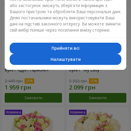
або застосунок зможуть зберігати інформацію з
Вашого пристрою та обробляти Ваші персональні дані.
Деякі постачальники можуть використовувати Ваші
дані на підставі законного інтересу. Ви можете змінити
свій вибір пізніше через посилання внизу сторінки.
Прийняти всі
Налаштувати
Букет «Дует гармонії»
Букет "My Lady"
2 449 грн
2 332 грн
Замовити
Замовити