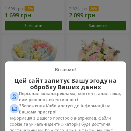
1 999 грн
2 624 грн
Замовити
Замовити
Вітаємо!
Цей сайт запитує Вашу згоду на
обробку Ваших даних
Персоналізована реклама, контент, аналітика,
Букет "Небесна блакить"
Букет "Secret"
вимірювання ефективності
Збереження і/або доступ до інформації на
5 168 грн
2 621 грн
Вашому пристрої
Інформація з Вашого пристрою (наприклад, файли
cookie та унікальні ідентифікатори) буде доступна
Замовити
Замовити
постачальникам. Крім того, вони, а також цей сайт