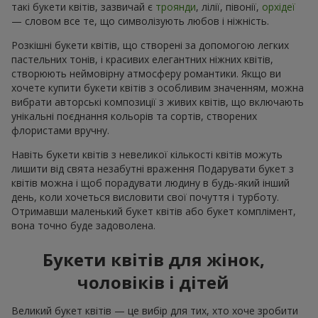
такі букети квітів, зазвичай є
троянди
, лілії, півонії,
орхідеї
— словом все те, що символізують любов і ніжність.
Розкішні букети квітів, що створені за допомогою легких
пастельних тонів, і красивих елегантних ніжних квітів,
створюють неймовірну атмосферу романтики. Якщо ви
хочете купити букети квітів з особливим значенням, можна
вибрати авторські композиції з живих квітів, що включають
унікальні поєднання кольорів та сортів, створених
флористами вручну.
Навіть букети квітів з невеликої кількості квітів можуть
лишити від свята незабутні враження Подарувати букет з
квітів можна і щоб порадувати людину в будь-який інший
день, коли хочеться висловити свої почуття і турботу.
Отримавши маленький букет квітів або букет комплімент,
вона точно буде задоволена.
Букети квітів для жінок,
чоловіків і дітей
Великий букет квітів — це вибір для тих, хто хоче зробити