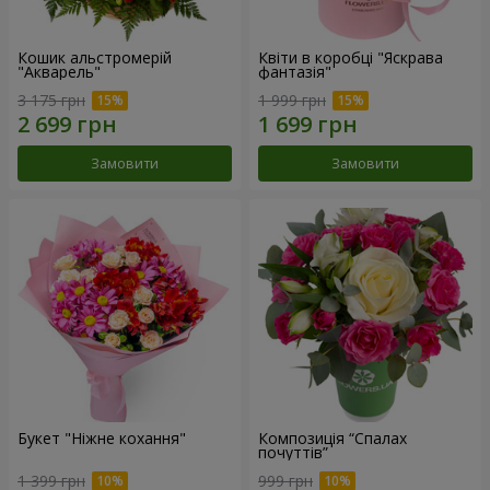
Кошик альстромерій
Квіти в коробці "Яскрава
"Акварель"
фантазія"
3 175 грн
1 999 грн
Замовити
Замовити
Букет "Ніжне кохання"
Композиція “Спалах
почуттів”
1 399 грн
999 грн