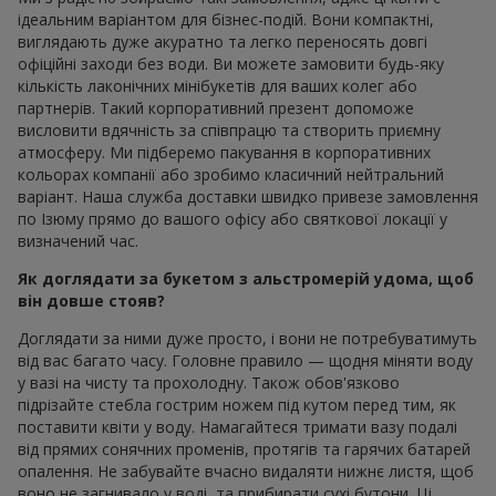
ідеальним варіантом для бізнес-подій. Вони компактні,
виглядають дуже акуратно та легко переносять довгі
офіційні заходи без води. Ви можете замовити будь-яку
кількість лаконічних мінібукетів для ваших колег або
партнерів. Такий корпоративний презент допоможе
висловити вдячність за співпрацю та створить приємну
атмосферу. Ми підберемо пакування в корпоративних
кольорах компанії або зробимо класичний нейтральний
варіант. Наша служба доставки швидко привезе замовлення
по Ізюму прямо до вашого офісу або святкової локації у
визначений час.
Як доглядати за букетом з альстромерій удома, щоб
він довше стояв?
Доглядати за ними дуже просто, і вони не потребуватимуть
від вас багато часу. Головне правило — щодня міняти воду
у вазі на чисту та прохолодну. Також обов'язково
підрізайте стебла гострим ножем під кутом перед тим, як
поставити квіти у воду. Намагайтеся тримати вазу подалі
від прямих сонячних променів, протягів та гарячих батарей
опалення. Не забувайте вчасно видаляти нижнє листя, щоб
воно не загнивало у воді, та прибирати сухі бутони. Ці