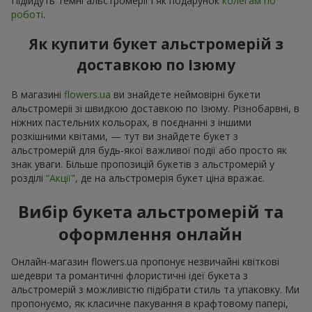
Підійдуть темні альстромерії і як подарунок
колегам по
роботі
.
Як купити букет альстромерій з
доставкою по Ізюму
В магазині
flowers.ua
ви знайдете неймовірні букети
альстромеріі зі швидкою доставкою по Ізюму. Різнобарвні, в
ніжних пастельних кольорах, в поєднанні з іншими
розкішними квітами, — тут ви знайдете букет з
альстромерій для будь-якої важливої події або просто як
знак уваги. Більше пропозицій букетів з альстромерій у
розділі
“Акції"
, де на альстромерія букет ціна вражає.
Вибір букета альстромерій та
оформлення онлайн
Онлайн-магазин flowers.ua пропонує незвичайні квіткові
шедеври та романтичні флористичні ідеї букета з
альстромерій з можливістю підібрати стиль та упаковку. Ми
пропонуємо, як класичне пакування в крафтовому папері,