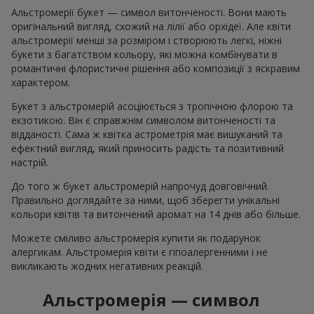
Альстромерії букет — символ витонченості. Вони мають
оригінальний вигляд, схожий на лілії або орхідеї. Але квіти
альстромерії менші за розміром і створюють легкі, ніжні
букети з багатством кольору, які можна комбінувати в
романтичні флористичні рішення або композиції з яскравим
характером.
Букет з альстромерій асоціюється з тропічною флорою та
екзотикою. Він є справжнім символом витонченості та
відданості. Сама ж квітка астрометрія має вишуканий та
ефектний вигляд, який приносить радість та позитивний
настрій.
До того ж букет альстромерій напрочуд довговічний.
Правильно доглядайте за ними, щоб зберегти унікальні
кольори квітів та витончений аромат на 14 днів або більше.
Можете сміливо альстромерія купити як подарунок
алергикам. Альстромерія квіти є гіпоалергенними і не
викликають жодних негативних реакцій.
Альстромерія — символ