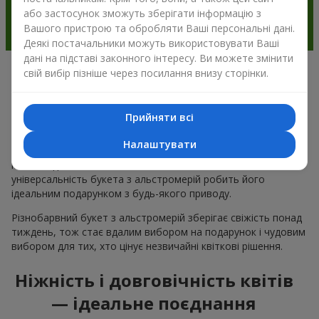
або застосунок зможуть зберігати інформацію з
Вашого пристрою та обробляти Ваші персональні дані.
Деякі постачальники можуть використовувати Ваші
дані на підставі законного інтересу. Ви можете змінити
свій вибір пізніше через посилання внизу сторінки.
Чому варто вибрати букет з
альстромерії в м.Ізюм
Прийняти всі
Альстромерія квітка — це ніжність і естетика в одному
Налаштувати
букеті. Чарівні кольори пелюсток і незвична форма ніжних
квітів подобається багатьом
жінкам
та
чоловікам
, а
універсальність букета з альстромерій робить його
ідеальним подарунком з будь-якого приводу.
Різнобарвний букет з альстромерій зберігає свіжість понад
тиждень, тож стає вдалим вибором на подарунок і чудовим
вибором для тих, хто цінує незвичайні квіткові рішення.
Ніжність і довговічність квітів
— ідеальне поєднання