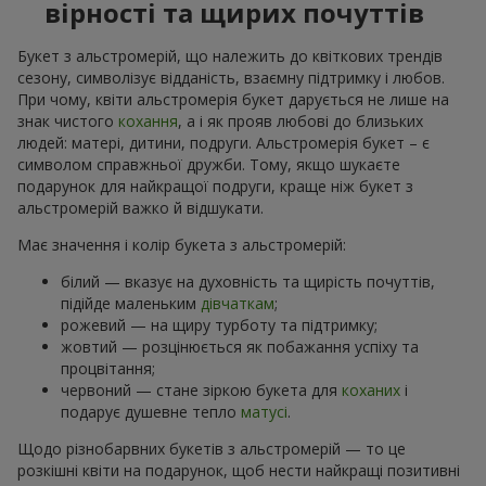
вірності та щирих почуттів
Букет з альстромерій, що належить до квіткових трендів
сезону, символізує відданість, взаємну підтримку і любов.
При чому, квіти альстромерія букет дарується не лише на
знак чистого
кохання
, а і як прояв любові до близьких
людей: матері, дитини, подруги. Альстромерія букет – є
символом справжньої дружби. Тому, якщо шукаєте
подарунок для найкращої подруги, краще ніж букет з
альстромерій важко й відшукати.
Має значення і колір букета з альстромерій:
білий — вказує на духовність та щирість почуттів,
підійде маленьким
дівчаткам
;
рожевий — на щиру турботу та підтримку;
жовтий — розцінюється як побажання успіху та
процвітання;
червоний — стане зіркою букета для
коханих
і
подарує душевне тепло
матусі
.
Щодо різнобарвних букетів з альстромерій — то це
розкішні квіти на подарунок, щоб нести найкращі позитивні