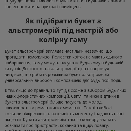
штуку дозволяє використовувати квіти в будь-якій кількості
і не економити на прикрасі приміщень.
Як підібрати букет з
альстромерій під настрій або
колірну гаму
Букет альстромерій виглядає настільки незвично, що
прогадати неможливо. Пелюстки квіток не мають єдиного
забарвлення, тому можуть пасувати будь-кому в будь-якій
ситуації. До того ж, на альстромерії ціна є напрочуд
вигідною, що робить розкішний букет альстромерій
універсальним вибором і композицією для будь-якої події.
Втім, якщо до правил, то тут діє схоже з вибором будь-яких
інших флористичних композицій. Світлі та ніжні відтінки в
букеті з альстромерій більше пасують до молоді,
закоханості та романтичних моментів. Темні, глибокі
кольори підкреслюють важливість моменту і задають певні
акценти. Купити альстромерію такого кольору значить
розказати про пристрасть, кохання та щиру повагу.