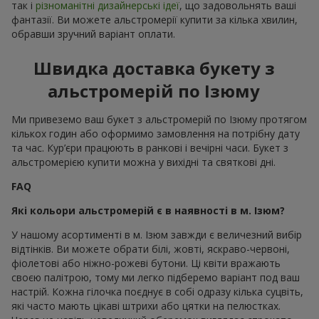
так і
різноманітні дизайнерські ідеї
, що задовольнять ваші
фантазії. Ви можете альстромерії купити за кілька хвилин,
обравши зручний варіант оплати.
Швидка доставка букету з
альстромерій по Ізюму
Ми привеземо ваш букет з альстромерій по Ізюму протягом
кількох годин або оформимо замовлення на потрібну дату
та час. Кур’єри працюють в ранкові і вечірні часи. Букет з
альстромерією купити можна у вихідні та святкові дні.
FAQ
Які кольори альстромерій є в наявності в м. Ізюм?
У нашому асортименті в м. Ізюм завжди є величезний вибір
відтінків. Ви можете обрати білі, жовті, яскраво-червоні,
фіолетові або ніжно-рожеві бутони. Ці квіти вражають
своєю палітрою, тому ми легко підберемо варіант под ваш
настрій. Кожна гілочка поєднує в собі одразу кілька суцвіть,
які часто мають цікаві штрихи або цятки на пелюстках.