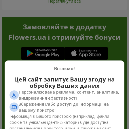
Переглянути все
Замовляйте в додатку
Flowers.ua і отримуйте бонуси
Вітаємо!
Цей сайт запитує Вашу згоду на
обробку Ваших даних
Персоналізована реклама, контент, аналітика,
вимірювання ефективності
Збереження і/або доступ до інформації на
Вашому пристрої
Інформація з Вашого пристрою (наприклад, файли
cookie та унікальні ідентифікатори) буде доступна
постачальникам. Крім того, вони, а також цей сайт