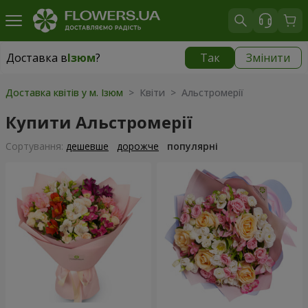
Доставка в
Ізюм
?
Так
Змінити
Доставка в
Ізюм
|
1813 грн
Доставка квітів у м. Ізюм
> Квіти > Альстромерії
Купити Альстромерії
Сортування:
дешевше
дорожче
популярні