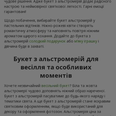
чудове рішення. Адже букет з альстромерій додає радісного
настрою та неймовірної святкової легкості. Гарні емоції
гарантовані!
Щодо побачення, вибирайте букет альстромерій у
пастельних відтінків. Ніжно-рожеві квіти створять
романтичну атмосферу та наповнять повітря ніжним
ароматом щирого кохання. Додайте до букета з
альстромерій
солодкий подарунок
або
м’яку іграшку
і
дівчина буде в захваті.
Букет з альстромерій для
весілля та особливих
моментів
Хочете незвичайний
весільний букет
? Біла та жовта
альстромерії чудово доповнять ніжний образ нареченої.
Букет з альстромерій пасуватиме до будь-якого наряду і
тематики свята. А ще букет з альстромерій стане яскравим
святковим оформленням, якщо буде використаний для
декору та оформлення фотозон. Альстромерія ціна за