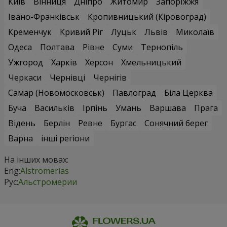
Київ
Вінниця
Дніпро
Житомир
Запоріжжя
Івано-Франківськ
Кропивницький (Кіровоград)
Кременчук
Кривий Ріг
Луцьк
Львів
Миколаїв
Одеса
Полтава
Рівне
Суми
Тернопіль
Ужгород
Харків
Херсон
Хмельницький
Черкаси
Чернівці
Чернігів
Самар (Новомосковськ)
Павлоград
Біла Церква
Буча
Васильків
Ірпінь
Умань
Варшава
Прага
Відень
Берлін
Ревне
Бургас
Сонячний берег
Варна
інші регіони
На інших мовах:
Eng:
Alstromerias
Рус:
Альстромерии