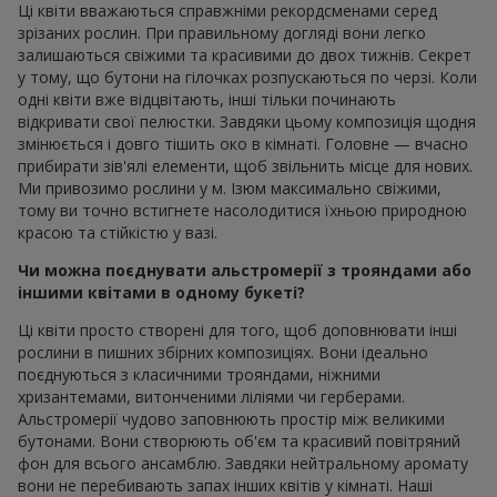
Ці квіти вважаються справжніми рекордсменами серед
зрізаних рослин. При правильному догляді вони легко
залишаються свіжими та красивими до двох тижнів. Секрет
у тому, що бутони на гілочках розпускаються по черзі. Коли
одні квіти вже відцвітають, інші тільки починають
відкривати свої пелюстки. Завдяки цьому композиція щодня
змінюється і довго тішить око в кімнаті. Головне — вчасно
прибирати зів'ялі елементи, щоб звільнить місце для нових.
Ми привозимо рослини у м. Ізюм максимально свіжими,
тому ви точно встигнете насолодитися їхньою природною
красою та стійкістю у вазі.
Чи можна поєднувати альстромерії з трояндами або
іншими квітами в одному букеті?
Ці квіти просто створені для того, щоб доповнювати інші
рослини в пишних збірних композиціях. Вони ідеально
поєднуються з класичними трояндами, ніжними
хризантемами, витонченими ліліями чи герберами.
Альстромерії чудово заповнюють простір між великими
бутонами. Вони створюють об'єм та красивий повітряний
фон для всього ансамблю. Завдяки нейтральному аромату
вони не перебивають запах інших квітів у кімнаті. Наші