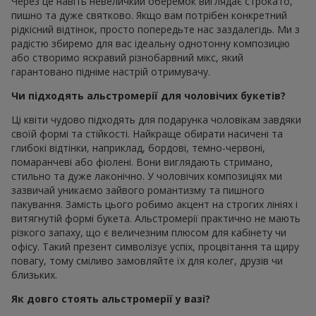
Через це навіть невеличкий оберемок виглядає строкато,
пишно та дуже святково. Якщо вам потрібен конкретний
рідкісний відтінок, просто попередьте нас заздалегідь. Ми з
радістю збиремо для вас ідеальну однотонну композицію
або створимо яскравий різнобарвний мікс, який
гарантовано підніме настрій отримувачу.
Чи підходять альстромерії для чоловічих букетів?
Ці квіти чудово підходять для подарунка чоловікам завдяки
своїй формі та стійкості. Найкраще обирати насичені та
глибокі відтінки, наприклад, бордові, темно-червоні,
помаранчеві або фіолені. Вони виглядають стримано,
стильно та дуже лаконічно. У чоловічих композиціях ми
зазвичай уникаємо зайвого романтизму та пишного
пакування. Замість цього робимо акцент на строгих лініях і
витягнутій формі букета. Альстромерії практично не мають
різкого запаху, що є величезним плюсом для кабінету чи
офісу. Такий презент символізує успіх, процвітання та щиру
повагу, тому сміливо замовляйте їх для колег, друзів чи
близьких.
Як довго стоять альстромерії у вазі?