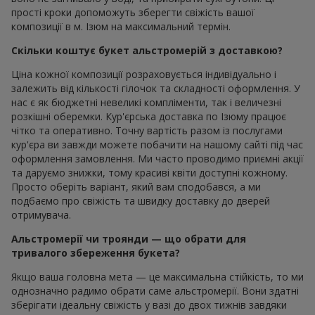
прості кроки допоможуть зберегти свіжість вашої
композиції в м. Ізюм на максимальний термін.
Скільки коштує букет альстромерій з доставкою?
Ціна кожної композиції розраховується індивідуально і
залежить від кількості гілочок та складності оформлення. У
нас є як бюджетні невеликі компліменти, так і величезні
розкішні оберемки. Кур'єрська доставка по Ізюму працює
чітко та оперативно. Точну вартість разом із послугами
кур'єра ви завжди можете побачити на нашому сайті під час
оформлення замовлення. Ми часто проводимо приємні акції
та даруємо знижки, тому красиві квіти доступні кожному.
Просто оберіть варіант, який вам сподобався, а ми
подбаємо про свіжість та швидку доставку до дверей
отримувача.
Альстромерії чи троянди — що обрати для
тривалого збереження букета?
Якщо ваша головна мета — це максимальна стійкість, то ми
однозначно радимо обрати саме альстромерії. Вони здатні
зберігати ідеальну свіжість у вазі до двох тижнів завдяки