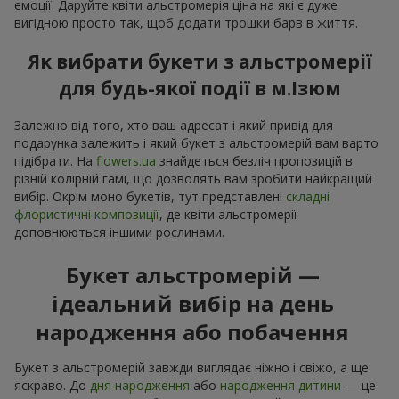
емоції. Даруйте квіти альстромерія ціна на які є дуже
вигідною просто так, щоб додати трошки барв в життя.
Як вибрати букети з альстромерії
для будь-якої події в м.Ізюм
Залежно від того, хто ваш адресат і який привід для
подарунка залежить і який букет з альстромерій вам варто
підібрати. На
flowers.ua
знайдеться безліч пропозицій в
різній колірній гамі, що дозволять вам зробити найкращий
вибір. Окрім моно букетів, тут представлені
складні
флористичні композиції
, де квіти альстромерії
доповнюються іншими рослинами.
Букет альстромерій —
ідеальний вибір на день
народження або побачення
Букет з альстромерій завжди виглядає ніжно і свіжо, а ще
яскраво. До
дня народження
або
народження дитини
— це