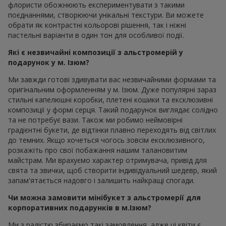
флористи обожнюють експериментувати з такими
поєднаннями, створюючи унікальні текстури. Ви можете
обрати як контрастні кольорові рішення, так і ніжні
пастельні варіанти в один тон для особливої події.
Які є незвичайні композиції з альстромерій у
подарунок у м. Ізюм?
Ми завжди готові здивувати вас незвичайними формами та
оригінальним оформленням у м. Ізюм. Дуже популярні зараз
стильні капелюшні коробки, плетені кошики та ексклюзивні
композиції у формі серця. Такий подарунок виглядає солідно
та не потребує вази. Також ми робимо неймовірні
градієнтні букети, де відтінки плавно переходять від світлих
до темних. Якщо хочеться чогось зовсім ексклюзивного,
розкажіть про свої побажання нашим талановитим
майстрам. Ми врахуємо характер отримувача, привід для
свята та звички, щоб створити індивідуальний шедевр, який
запам'ятається надовго і залишить найкращі спогади.
Чи можна замовити мінібукет з альстромерії для
корпоративних подарунків в м.Ізюм?
Ми з радістю збираємо такі замовлення, адже ці квіти є