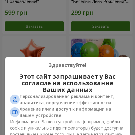
"Поздравление!"
"Веселый День Рождения" -
3 шарика
Заказать
Заказать
Здравствуйте!
Этот сайт запрашивает у Вас
согласие на использование
Ваших данных
Персонализированная реклама и контент,
Фонтан шаров “Мир чудес”
Коллекция шариков "День
аналитика, определение эффективности
рождения" (с Тедди)
Хранение и/или доступ к информации на
Вашем устройстве
Информация с Вашего устройства (например, файлы
cookie и уникальные идентификаторы) будет доступна
Заказать
Заказать
поставщикам. Кроме того, они, а также этот сайт или