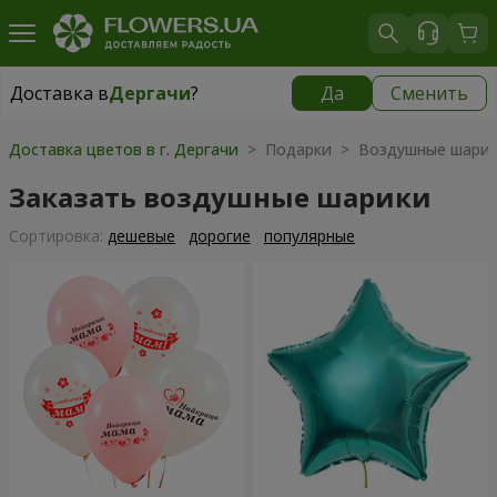
Доставка в
Дергачи
?
Да
Сменить
Доставка в
Дергачи
|
бесплатно
Доставка цветов в г. Дергачи
> Подарки > Воздушные шари
Заказать воздушные шарики
Cортировка:
дешевые
дорогие
популярные