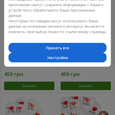
приложение смогут сохранять информацию с Вашего
устройства и обрабатывать Ваши персональные
данные.
Некоторые поставщики могут использовать Ваши
данные на основании законного интереса. Вы можете
изменить свой выбор позже по ссылке внизу страницы.
Принять все
Настройки
Коллекция шариков
Коллекция шариков
"Смайлики" - 5 шариков
"Люблю" - 5 шариков
Заказать
Заказать